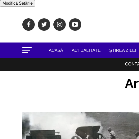
Modifică Setările
ACASĂ
ACTUALITATE
ŞTIREA ZILEI
CONT
Ar