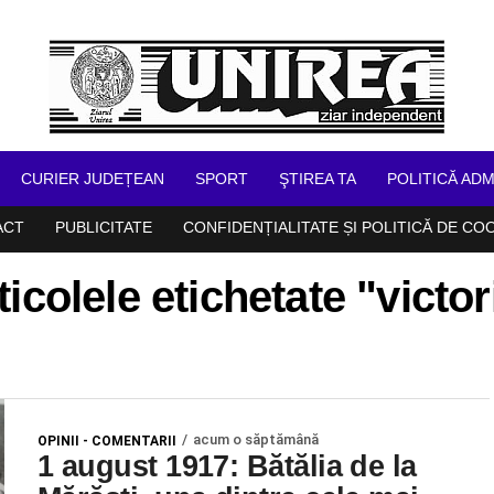
CURIER JUDEȚEAN
SPORT
ŞTIREA TA
POLITICĂ ADM
ACT
PUBLICITATE
CONFIDENȚIALITATE ȘI POLITICĂ DE CO
ticolele etichetate "victor
acum o săptămână
OPINII - COMENTARII
1 august 1917: Bătălia de la