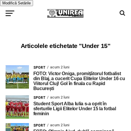
Modifică Setările
Articolele etichetate "Under 15"
acum 2 luni
SPORT
FOTO: Victor Oniga, promițătorul fotbalist
din Blaj, a cucerit Cupa Elitelor Under 16 cu
Viitorul Cluj! Gol în finala cu Rapid
București
acum 2 luni
SPORT
Student Sport Alba Iulia s-a oprit în
sferturile Ligii Elitelor Under 15 la fotbal
feminin
acum 2 luni
SPORT