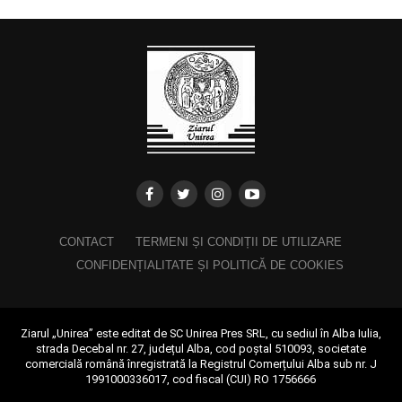
CONTACT
TERMENI ȘI CONDIȚII DE UTILIZARE
CONFIDENȚIALITATE ȘI POLITICĂ DE COOKIES
Ziarul „Unirea” este editat de SC Unirea Pres SRL, cu sediul în Alba Iulia,
strada Decebal nr. 27, județul Alba, cod poștal 510093, societate
comercială română înregistrată la Registrul Comerțului Alba sub nr. J
1991000336017, cod fiscal (CUI) RO 1756666