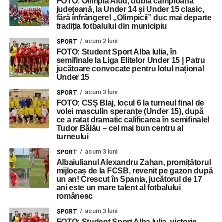
FOTO: Olimpia Aiud, dublă campioană
județeană, la Under 14 și Under 15 clasic,
fără înfrângere! „Olimpicii” duc mai departe
tradiția fotbalului din municipiu
acum 2 luni
SPORT
FOTO: Student Sport Alba Iulia, în
semifinale la Liga Elitelor Under 15 | Patru
jucătoare convocate pentru lotul național
Under 15
acum 3 luni
SPORT
FOTO: CSȘ Blaj, locul 6 la turneul final de
volei masculin speranțe (Under 15), după
ce a ratat dramatic calificarea în semifinale!
Tudor Bălău – cel mai bun centru al
turneului
acum 3 luni
SPORT
Albaiulianul Alexandru Zahan, promițătorul
mijlocaș de la FCSB, revenit pe gazon după
un an! Crescut în Spania, jucătorul de 17
ani este un mare talent al fotbalului
românesc
acum 3 luni
SPORT
FOTO: Student Sport Alba Iulia, victorie