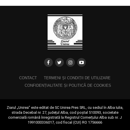
CONTACT
TERMENI ȘI CONDIȚII DE UTILIZARE
CONFIDENȚIALITATE ȘI POLITICĂ DE COOKIES
Ziarul „Unirea” este editat de SC Unirea Pres SRL, cu sediul în Alba Iulia,
strada Decebal nr. 27, județul Alba, cod poștal 510093, societate
comercială română înregistrată la Registrul Comerțului Alba sub nr. J
1991000336017, cod fiscal (CUI) RO 1756666