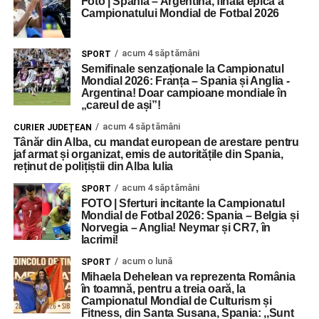
Foto | Spania – Argentina, finala epică a
Campionatului Mondial de Fotbal 2026
acum 4 săptămâni
SPORT
Semifinale senzaționale la Campionatul
Mondial 2026: Franța – Spania și Anglia -
Argentina! Doar campioane mondiale în
„careul de ași”!
acum 4 săptămâni
CURIER JUDEȚEAN
Tânăr din Alba, cu mandat european de arestare pentru
jaf armat și organizat, emis de autoritățile din Spania,
reținut de polițiștii din Alba Iulia
acum 4 săptămâni
SPORT
FOTO | Sferturi incitante la Campionatul
Mondial de Fotbal 2026: Spania – Belgia și
Norvegia – Anglia! Neymar și CR7, în
lacrimi!
acum o lună
SPORT
Mihaela Dehelean va reprezenta România
în toamnă, pentru a treia oară, la
Campionatul Mondial de Culturism și
Fitness, din Santa Susana, Spania: ,,Sunt