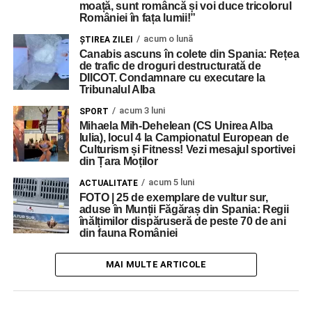
moață, sunt româncă și voi duce tricolorul
României în fața lumii!”
acum o lună
ŞTIREA ZILEI
Canabis ascuns în colete din Spania: Rețea
de trafic de droguri destructurată de
DIICOT. Condamnare cu executare la
Tribunalul Alba
acum 3 luni
SPORT
Mihaela Mih-Dehelean (CS Unirea Alba
Iulia), locul 4 la Campionatul European de
Culturism și Fitness! Vezi mesajul sportivei
din Țara Moților
acum 5 luni
ACTUALITATE
FOTO | 25 de exemplare de vultur sur,
aduse în Munții Făgăraș din Spania: Regii
înălțimilor dispăruseră de peste 70 de ani
din fauna României
MAI MULTE ARTICOLE