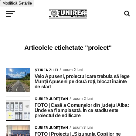
Modifică Setările
Articolele etichetate "proiect"
acum 2 luni
ŞTIREA ZILEI
Velo Apuseni, proiectul care trebuia să lege
Munții Apuseni pe două roți, blocat înainte
de start
acum 2 luni
CURIER JUDEȚEAN
FOTO | Casă a Comunelor din județul Alba:
Unde va fi amplasată. În ce stadiu este
proiectul de edificare
acum 3 luni
CURIER JUDEȚEAN
FOTO | Proiectul „Siguranța Copiilor ne