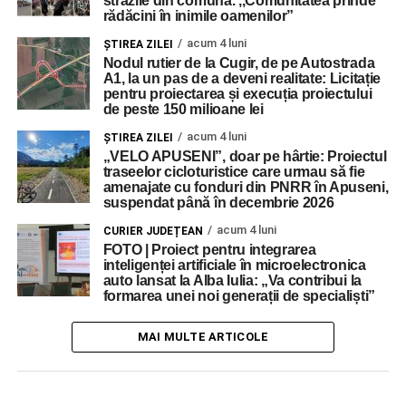
străzile din comună. ,,Comunitatea prinde
rădăcini în inimile oamenilor”
acum 4 luni
ŞTIREA ZILEI
Nodul rutier de la Cugir, de pe Autostrada
A1, la un pas de a deveni realitate: Licitație
pentru proiectarea și execuția proiectului
de peste 150 milioane lei
acum 4 luni
ŞTIREA ZILEI
„VELO APUSENI”, doar pe hârtie: Proiectul
traseelor cicloturistice care urmau să fie
amenajate cu fonduri din PNRR în Apuseni,
suspendat până în decembrie 2026
acum 4 luni
CURIER JUDEȚEAN
FOTO | Proiect pentru integrarea
inteligenței artificiale în microelectronica
auto lansat la Alba Iulia: „Va contribui la
formarea unei noi generații de specialiști”
MAI MULTE ARTICOLE