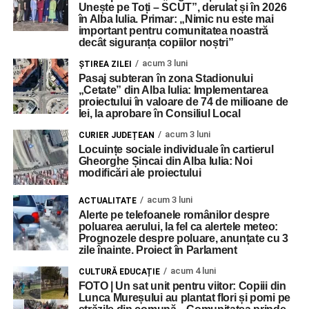
Unește pe Toți – SCUT”, derulat și în 2026
în Alba Iulia. Primar: „Nimic nu este mai
important pentru comunitatea noastră
decât siguranța copiilor noștri”
acum 3 luni
ŞTIREA ZILEI
Pasaj subteran în zona Stadionului
„Cetate” din Alba Iulia: Implementarea
proiectului în valoare de 74 de milioane de
lei, la aprobare în Consiliul Local
acum 3 luni
CURIER JUDEȚEAN
Locuințe sociale individuale în cartierul
Gheorghe Șincai din Alba Iulia: Noi
modificări ale proiectului
acum 3 luni
ACTUALITATE
Alerte pe telefoanele românilor despre
poluarea aerului, la fel ca alertele meteo:
Prognozele despre poluare, anunțate cu 3
zile înainte. Proiect în Parlament
acum 4 luni
CULTURĂ EDUCAȚIE
FOTO | Un sat unit pentru viitor: Copiii din
Lunca Mureșului au plantat flori și pomi pe