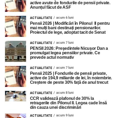
active avute de fondurile de pensii private.
Anunțul făcut de ASF
acum 6 luni
ACTUALITATE
Pensii 2026 | Modificări în Pilonul II pentru
mai mulți bani destinați pensionarilor.
Proiectul de lege, adoptat tacit de Senat
acum 7 luni
ACTUALITATE
PENSII 2026: Preşedintele Nicuşor Dan a
promulgat legea pensiilor private. Ce
prevede actul normativ
acum 7 luni
ACTUALITATE
Pensii 2025 | Fondurile de pensii private,
active de 194,9 miliarde de lei, în noiembrie.
Creștere de peste 30% față de anul trecut
acum 8 luni
ACTUALITATE
CCR validează plafonul de 30% la
retragerile din Pilonul II. Legea cade însă
din cauza unei discriminări
acum 9 luni
ACTUALITATE