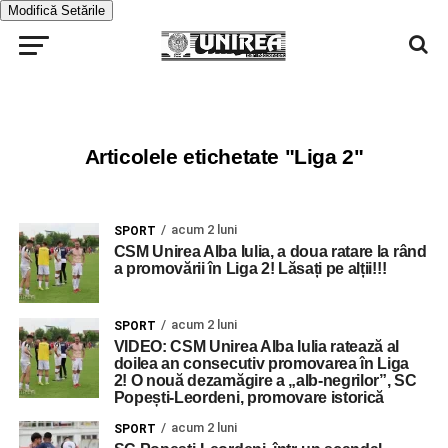
Modifică Setările
Articolele etichetate "Liga 2"
acum 2 luni
SPORT
CSM Unirea Alba Iulia, a doua ratare la rând
a promovării în Liga 2! Lăsați pe alții!!!
acum 2 luni
SPORT
VIDEO: CSM Unirea Alba Iulia ratează al
doilea an consecutiv promovarea în Liga
2! O nouă dezamăgire a „alb-negrilor”, SC
Popești-Leordeni, promovare istorică
acum 2 luni
SPORT