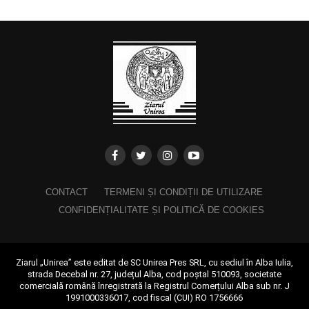
CONTACT
TERMENI ȘI CONDIȚII DE UTILIZARE
CONFIDENȚIALITATE ȘI POLITICĂ DE COOKIES
Ziarul „Unirea” este editat de SC Unirea Pres SRL, cu sediul în Alba Iulia,
strada Decebal nr. 27, județul Alba, cod poștal 510093, societate
comercială română înregistrată la Registrul Comerțului Alba sub nr. J
1991000336017, cod fiscal (CUI) RO 1756666