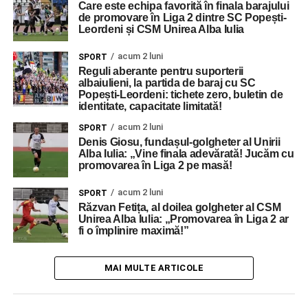
Care este echipa favorită în finala barajului
de promovare în Liga 2 dintre SC Popești-
Leordeni și CSM Unirea Alba Iulia
acum 2 luni
SPORT
Reguli aberante pentru suporterii
albaiulieni, la partida de baraj cu SC
Popești-Leordeni: tichete zero, buletin de
identitate, capacitate limitată!
acum 2 luni
SPORT
Denis Giosu, fundașul-golgheter al Unirii
Alba Iulia: „Vine finala adevărată! Jucăm cu
promovarea în Liga 2 pe masă!
acum 2 luni
SPORT
Răzvan Fetița, al doilea golgheter al CSM
Unirea Alba Iulia: „Promovarea în Liga 2 ar
fi o împlinire maximă!”
MAI MULTE ARTICOLE