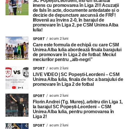
SC Popești-Leordeni, într-un scandal
imens cu promovarea în Liga 2!!! Acuzații
de fals în acte, documente antedatate și o
decizie de depunctare ascunsă de FRF!
Ilfovenii au învins 2-0, în barajul de
promovare în Liga 2, pe CSM Unirea Alba
Iulia!
acum 2 luni
SPORT
Care este formula de echipă cu care CSM
Unirea Alba Iulia abordează finala barajului
de promovare în Liga 2 de fotbal: Meciul
meciurilor pentru „alb-negri”
acum 2 luni
SPORT
LIVE VIDEO | SC Popești-Leordeni – CSM
Unirea Alba Iulia, finala de foc a barajului de
promovare în Liga 2 de fotbal
acum 2 luni
SPORT
Florin Andrei (Tg. Mureș), arbitru din Liga 1,
la barajul SC Popești-Leordeni – CSM
Unirea Alba Iulia, pentru promovarea în
Liga 2!
acum 2 luni
SPORT