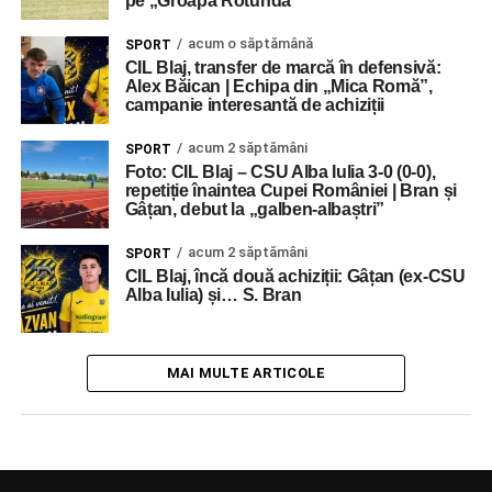
pe „Groapa Rotundă”
acum o săptămână
SPORT
CIL Blaj, transfer de marcă în defensivă:
Alex Băican | Echipa din „Mica Romă”,
campanie interesantă de achiziții
acum 2 săptămâni
SPORT
Foto: CIL Blaj – CSU Alba Iulia 3-0 (0-0),
repetiție înaintea Cupei României | Bran și
Gâțan, debut la „galben-albaștri”
acum 2 săptămâni
SPORT
CIL Blaj, încă două achiziții: Gâțan (ex-CSU
Alba Iulia) și… S. Bran
MAI MULTE ARTICOLE