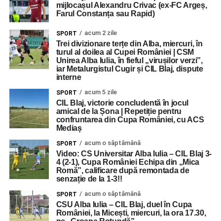
mijlocașul Alexandru Crivac (ex-FC Argeș,
Farul Constanța sau Rapid)
acum 2 zile
SPORT
Trei divizionare terțe din Alba, miercuri, în
turul al doilea al Cupei României | CSM
Unirea Alba Iulia, în fieful „virușilor verzi”,
iar Metalurgistul Cugir și CIL Blaj, dispute
interne
acum 5 zile
SPORT
CIL Blaj, victorie concludentă în jocul
amical de la Șona | Repetiție pentru
confruntarea din Cupa României, cu ACS
Mediaș
acum o săptămână
SPORT
Video: CS Universitar Alba Iulia – CIL Blaj 3-
4 (2-1), Cupa României Echipa din „Mica
Romă”, calificare după remontada de
senzație de la 1-3!!
acum o săptămână
SPORT
CSU Alba Iulia – CIL Blaj, duel în Cupa
României, la Micești, miercuri, la ora 17.30,