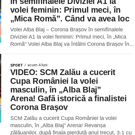
în semifinalele Diviziei A1 la
volei feminin: Primul meci, în
„Mica Romă”. Când va avea loc
Volei Alba Blaj – Corona Brașov în semifinalele
Diviziei A1 la volei feminin: Primul meci, în „Mica
Romă” Volei Alba Blaj va întâlni Corona Brașov în...
acum 4 luni
SPORT
VIDEO: SCM Zalău a cucerit
Cupa României la volei
masculin, în „Alba Blaj”
Arena! Gafă istorică a finalistei
Corona Brașov
SCM Zalău a cucerit Cupa României la volei
masculin, în „Alba Blaj” Arena! Revanșa
zălăuanilor, după finala pierdută anul trecut, 3-1 cu