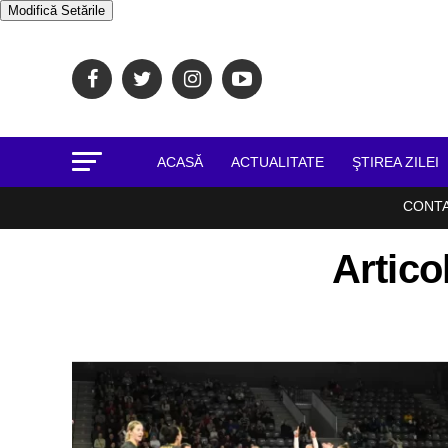
Modifică Setările
ACASĂ
ACTUALITATE
ŞTIREA ZILEI
CONT
Artico