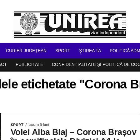
CURIER JUDEȚEAN
SPORT
ŞTIREA TA
POLITICĂ ADM
ACT
PUBLICITATE
CONFIDENȚIALITATE ȘI POLITICĂ DE CO
lele etichetate "Corona 
acum 5 luni
SPORT
Volei Alba Blaj – Corona Brașov