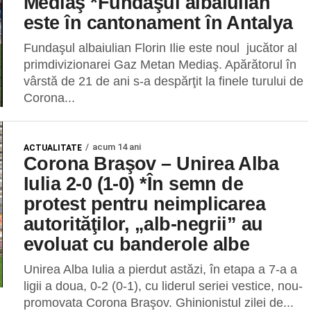
Mediaş *Fundaşul albaiulian
este în cantonament în Antalya
Fundaşul albaiulian Florin Ilie este noul jucător al
primdivizionarei Gaz Metan Mediaş. Apărătorul în
vârstă de 21 de ani s-a despărţit la finele turului de
Corona...
acum 14 ani
ACTUALITATE
Corona Braşov – Unirea Alba
Iulia 2-0 (1-0) *În semn de
protest pentru neimplicarea
autorităţilor, „alb-negrii” au
evoluat cu banderole albe
Unirea Alba Iulia a pierdut astăzi, în etapa a 7-a a
ligii a doua, 0-2 (0-1), cu liderul seriei vestice, nou-
promovata Corona Braşov. Ghinionistul zilei de...