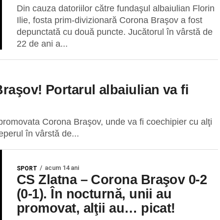
Din cauza datoriilor către fundaşul albaiulian Florin
Ilie, fosta prim-divizionară Corona Braşov a fost
depunctată cu două puncte. Jucătorul în vârstă de
22 de ani a...
raşov! Portarul albaiulian va fi
-promovata Corona Braşov, unde va fi coechipier cu alţi
eperul în vârstă de...
acum 14 ani
SPORT
CS Zlatna – Corona Braşov 0-2
(0-1). În nocturnă, unii au
promovat, alţii au… picat!