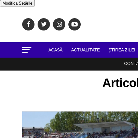
Modifică Setările
ACASĂ
ACTUALITATE
ŞTIREA ZILEI
CONT
Artico