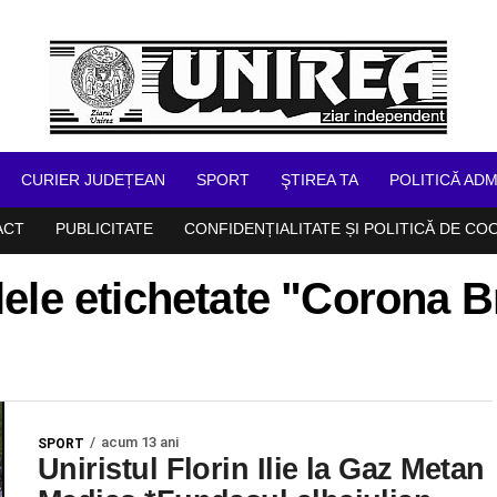
CURIER JUDEȚEAN
SPORT
ŞTIREA TA
POLITICĂ ADM
ACT
PUBLICITATE
CONFIDENȚIALITATE ȘI POLITICĂ DE CO
lele etichetate "Corona 
acum 13 ani
SPORT
Uniristul Florin Ilie la Gaz Metan