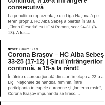
continuă, a 16-a înfrângere
consecutivă
La penultima reprezentaţie din Liga Naţională pe
teren propriu, HC Alba Sebeş a pierdut în Sala
„Florin Fleşeriu” cu HCM Roman, scor 24-31 (8-
18). A fost...
acum 10 ani
SPORT
Corona Braşov – HC Alba Sebeş
33-25 (17-12) | Şirul înfrângerilor
continuă, a 15-a la rând!
Întâlnire disproporţionată din start în etapa a 23-a a
Ligii Naţionale de handbal feminin, între
participanta în cupele europene şi „lanterna roşie”,
Corona Braşov impunându-se firesc,...