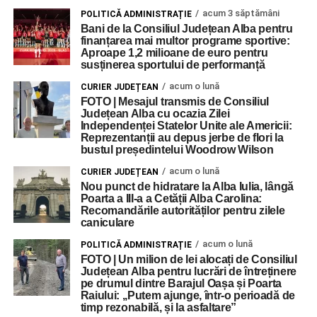
acum 3 săptămâni
POLITICĂ ADMINISTRAȚIE
Bani de la Consiliul Județean Alba pentru
finanțarea mai multor programe sportive:
Aproape 1,2 milioane de euro pentru
susținerea sportului de performanță
acum o lună
CURIER JUDEȚEAN
FOTO | Mesajul transmis de Consiliul
Județean Alba cu ocazia Zilei
Independenței Statelor Unite ale Americii:
Reprezentanții au depus jerbe de flori la
bustul președintelui Woodrow Wilson
acum o lună
CURIER JUDEȚEAN
Nou punct de hidratare la Alba Iulia, lângă
Poarta a III-a a Cetății Alba Carolina:
Recomandările autorităților pentru zilele
caniculare
acum o lună
POLITICĂ ADMINISTRAȚIE
FOTO | Un milion de lei alocați de Consiliul
Județean Alba pentru lucrări de întreținere
pe drumul dintre Barajul Oașa și Poarta
Raiului: ,,Putem ajunge, într-o perioadă de
timp rezonabilă, și la asfaltare”