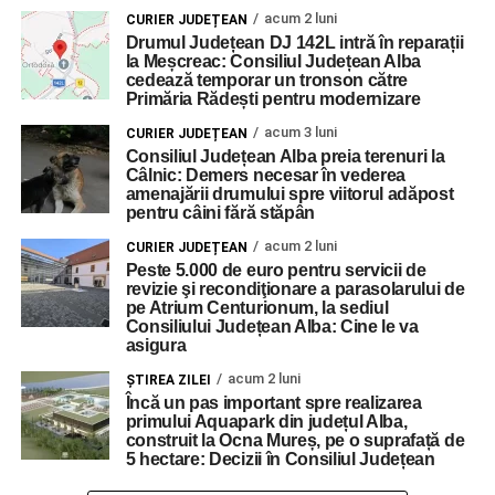
acum 2 luni
CURIER JUDEȚEAN
Drumul Județean DJ 142L intră în reparații
la Meșcreac: Consiliul Județean Alba
cedează temporar un tronson către
Primăria Rădești pentru modernizare
acum 3 luni
CURIER JUDEȚEAN
Consiliul Județean Alba preia terenuri la
Câlnic: Demers necesar în vederea
amenajării drumului spre viitorul adăpost
pentru câini fără stăpân
acum 2 luni
CURIER JUDEȚEAN
Peste 5.000 de euro pentru servicii de
revizie şi recondiţionare a parasolarului de
pe Atrium Centurionum, la sediul
Consiliului Județean Alba: Cine le va
asigura
acum 2 luni
ŞTIREA ZILEI
Încă un pas important spre realizarea
primului Aquapark din județul Alba,
construit la Ocna Mureș, pe o suprafață de
5 hectare: Decizii în Consiliul Județean