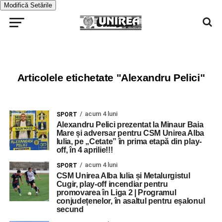
Modifică Setările
Articolele etichetate "Alexandru Pelici"
acum 4 luni
SPORT
Alexandru Pelici prezentat la Minaur Baia
Mare și adversar pentru CSM Unirea Alba
Iulia, pe „Cetate” în prima etapă din play-
off, în 4 aprilie!!!
acum 4 luni
SPORT
CSM Unirea Alba Iulia și Metalurgistul
Cugir, play-off incendiar pentru
promovarea în Liga 2 | Programul
conjudețenelor, în asaltul pentru eșalonul
secund