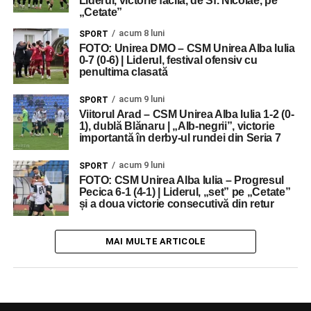
Liderul, victorie facilă, de Sf. Nicolae, pe
„Cetate”
acum 8 luni
SPORT
FOTO: Unirea DMO – CSM Unirea Alba Iulia
0-7 (0-6) | Liderul, festival ofensiv cu
penultima clasată
acum 9 luni
SPORT
Viitorul Arad – CSM Unirea Alba Iulia 1-2 (0-
1), dublă Blănaru | „Alb-negrii”, victorie
importantă în derby-ul rundei din Seria 7
acum 9 luni
SPORT
FOTO: CSM Unirea Alba Iulia – Progresul
Pecica 6-1 (4-1) | Liderul, „set” pe „Cetate”
și a doua victorie consecutivă din retur
MAI MULTE ARTICOLE