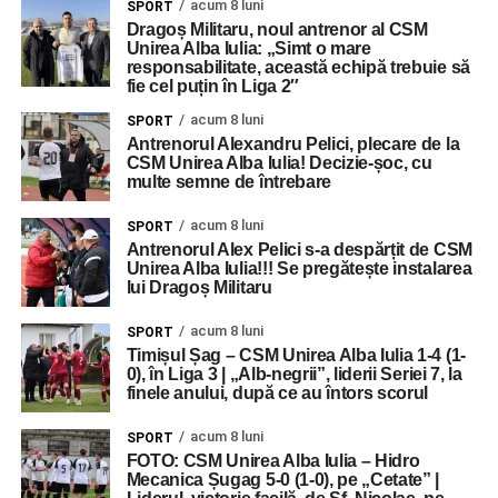
acum 8 luni
SPORT
Dragoș Militaru, noul antrenor al CSM
Unirea Alba Iulia: „Simt o mare
responsabilitate, această echipă trebuie să
fie cel puțin în Liga 2″
acum 8 luni
SPORT
Antrenorul Alexandru Pelici, plecare de la
CSM Unirea Alba Iulia! Decizie-șoc, cu
multe semne de întrebare
acum 8 luni
SPORT
Antrenorul Alex Pelici s-a despărțit de CSM
Unirea Alba Iulia!!! Se pregătește instalarea
lui Dragoș Militaru
acum 8 luni
SPORT
Timișul Șag – CSM Unirea Alba Iulia 1-4 (1-
0), în Liga 3 | „Alb-negrii”, liderii Seriei 7, la
finele anului, după ce au întors scorul
acum 8 luni
SPORT
FOTO: CSM Unirea Alba Iulia – Hidro
Mecanica Șugag 5-0 (1-0), pe „Cetate” |