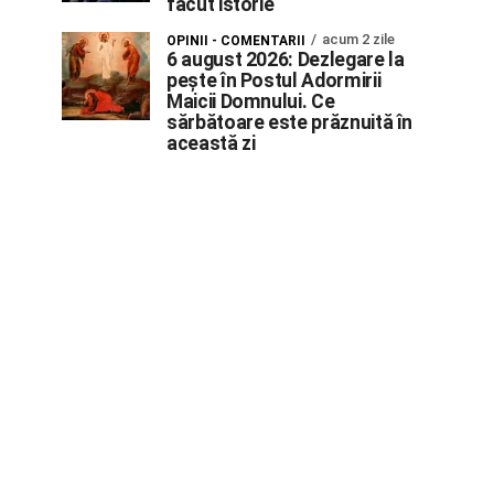
făcut istorie
acum 2 zile
OPINII - COMENTARII
6 august 2026: Dezlegare la
pește în Postul Adormirii
Maicii Domnului. Ce
sărbătoare este prăznuită în
această zi