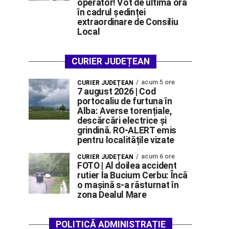
operator! Vot de ultimă oră
în cadrul ședinței
extraordinare de Consiliu
Local
CURIER JUDEȚEAN
acum 5 ore
CURIER JUDEȚEAN
7 august 2026 | Cod
portocaliu de furtuna în
Alba: Averse torențiale,
descărcări electrice și
grindină. RO-ALERT emis
pentru localitățile vizate
acum 6 ore
CURIER JUDEȚEAN
FOTO | Al doilea accident
rutier la Bucium Cerbu: Încă
o mașină s-a răsturnat în
zona Dealul Mare
POLITICĂ ADMINISTRAȚIE