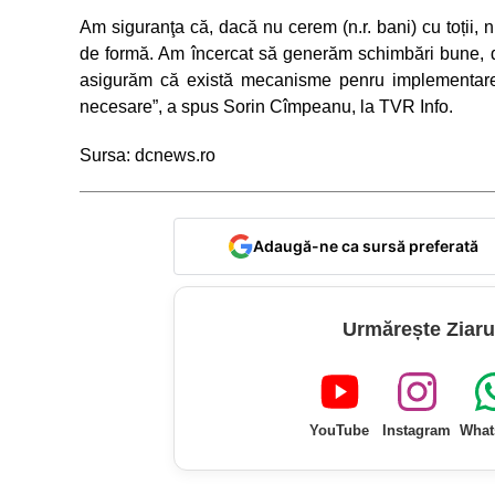
Am siguranţa că, dacă nu cerem (n.r. bani) cu toții
de formă. Am încercat să generăm schimbări bune, de 
asigurăm că există mecanisme penru implementarea
necesare”, a spus Sorin Cîmpeanu, la TVR Info.
Sursa: dcnews.ro
Adaugă-ne ca sursă preferată
Urmărește Ziaru
YouTube
Instagram
What