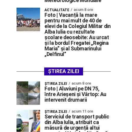
Meteorologice Mondiale
acum 8 ore
ACTUALITATE
Foto | Vacanță la mare
pentru mai mult de 40 de
elevi de la Colegiul Militar din
Alba Iulia cu rezultate
școlare deosebite: Au urcat
și la bordul Fregatei „Regina
Maria” și al Submarinului
„Delfinul”
ȘTIREA ZILEI
acum 8 ore
ŞTIREA ZILEI
Foto | Aluviuni pe DN 75,
între Arieșeni și Vârtop: Au
intervenit drumarii
acum 11 ore
ŞTIREA ZILEI
Serviciul de transport public
din Alba Iulia, atribuit ca
măsură de urgență altui