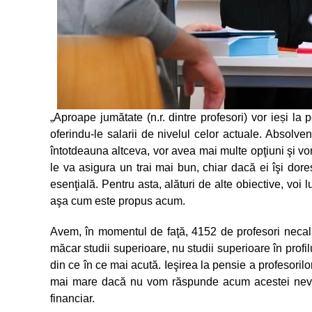
„Aproape jumătate (n.r. dintre profesori) vor ieși la
oferindu-le salarii de nivelul celor actuale. Absolven
întotdeauna altceva, vor avea mai multe opţiuni şi vor
le va asigura un trai mai bun, chiar dacă ei îşi dores
esenţială. Pentru asta, alături de alte obiective, voi 
aşa cum este propus acum.
Avem, în momentul de faţă, 4152 de profesori necalif
măcar studii superioare, nu studii superioare în profil
din ce în ce mai acută. Ieşirea la pensie a profesorilo
mai mare dacă nu vom răspunde acum acestei nevoi 
financiar.