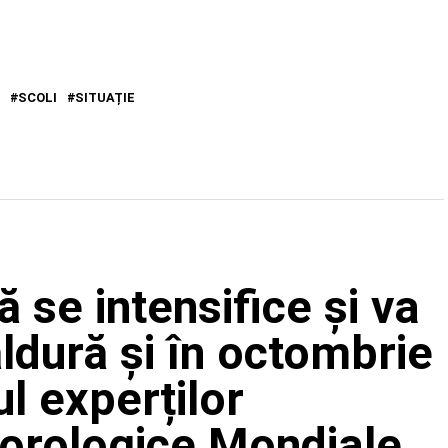
SCOLI
SITUAȚIE
ă se intensifice și va
ldură și în octombrie
l experților
eorologice Mondiale