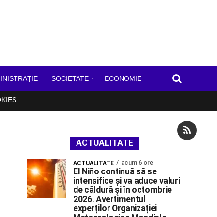
INISTRAȚIE
SOCIETATE
ECONOMIE
OKIES
ACTUALITATE
acum 6 ore
ACTUALITATE
El Niño continuă să se
intensifice și va aduce valuri
de căldură și în octombrie
2026. Avertimentul
experților Organizației