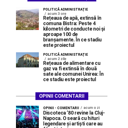
POLITICĂ ADMINISTRAȚIE
acum 3 ore
Rețeaua de apă, extinsă în
comuna Bistra: Peste 4
kilometri de conducte noi și
aproape 100 de
branșamente. În ce stadiu
este proiectul
POLITICĂ ADMINISTRAȚIE
acum 2 zile
Rețeaua de alimentare cu
gaz va fi extinsă în două
sate ale comunei Unirea: În
ce stadiu este proiectul
OPINII COMENTARII
acum o zi
OPINII - COMENTARII
Discoteca ’80 revine la Cluj-
Napoca. O seară cu hituri
legendare și artiști care au