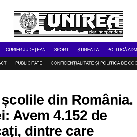
CURIER JUDEȚEAN
SPORT
ŞTIREA TA
POLITICĂ ADM
ACT
PUBLICITATE
CONFIDENȚIALITATE ȘI POLITICĂ DE CO
 școlile din România.
ei: Avem 4.152 de
aţi, dintre care