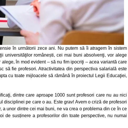
 pensie în următorii zece ani. Nu putem să îi atragem în sistem
ţii universităţilor românești, cei mai buni absolvenţi, vor alege
 alege, în mod evident – să nu fim ipocriţi – acea variantă care
c să fie profesori. Atractivitatea din perspectiva salarială este
lupta cu toate mijloacele să rămână în proiectul Legii Educaţiei,
icaţi, dintre care aproape 1000 sunt profesori care nu au nici
ul disciplinei pe care o au. Este grav! Avem o criză de profesori
r, a unor dintre cei mai buni, ne va crea o problema din ce în ce
de susținere a profesorilor din toate perspective, nu numai