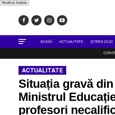
Modifică Setările
ACASĂ
ACTUALITATE
ŞTIREA ZILEI
CONT
ACTUALITATE
Situația gravă din
Ministrul Educați
profesori necalific