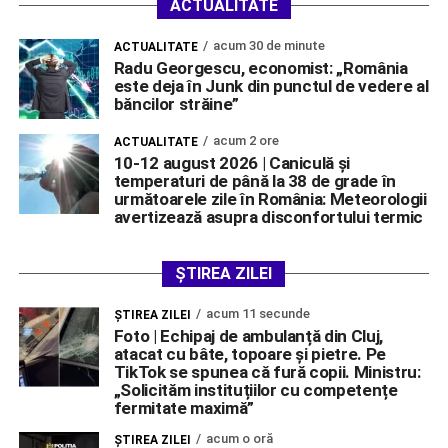
ACTUALITATE
acum 30 de minute
ACTUALITATE
Radu Georgescu, economist: „România
este deja în Junk din punctul de vedere al
băncilor străine”
acum 2 ore
ACTUALITATE
10-12 august 2026 | Caniculă și
temperaturi de până la 38 de grade în
următoarele zile în România: Meteorologii
avertizează asupra disconfortului termic
ȘTIREA ZILEI
acum 11 secunde
ŞTIREA ZILEI
Foto | Echipaj de ambulanță din Cluj,
atacat cu bâte, topoare și pietre. Pe
TikTok se spunea că fură copii. Ministru:
„Solicităm instituțiilor cu competențe
fermitate maximă”
acum o oră
ŞTIREA ZILEI