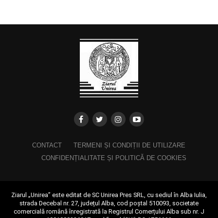
CONTACT
TERMENI ȘI CONDIȚII DE UTILIZARE
CONFIDENȚIALITATE ȘI POLITICĂ DE COOKIES
Ziarul „Unirea” este editat de SC Unirea Pres SRL, cu sediul în Alba Iulia,
strada Decebal nr. 27, județul Alba, cod poștal 510093, societate
comercială română înregistrată la Registrul Comerțului Alba sub nr. J