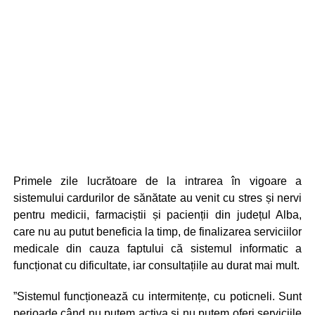
Primele zile lucrătoare de la intrarea în vigoare a
sistemului cardurilor de sănătate au venit cu stres și nervi
pentru medicii, farmaciștii și pacienții din județul Alba,
care nu au putut beneficia la timp, de finalizarea serviciilor
medicale din cauza faptului că sistemul informatic a
funcționat cu dificultate, iar consultațiile au durat mai mult.
”Sistemul funcționează cu intermitențe, cu poticneli. Sunt
perioade când nu putem activa și nu putem oferi serviciile