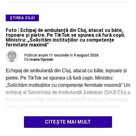
ŞTIREA ZILEI
Foto | Echipaj de ambulanță din Cluj, atacat cu bâte,
topoare și pietre. Pe TikTok se spunea că fură copii.
Ministru: „Solicităm instituțiilor cu competențe
fermitate maximă”
Publicat
acum 11 secunde
în
9 august 2026
De
Ioana Oprean
Echipaj de ambulanță din Cluj, atacat cu bâte, topoare și
pietre. Pe TikTok se spunea că fură copii. Ministru:
„Solicităm instituțiilor cu competențe fermitate maximă” Un
echipaj al Serviciului de Ambulanță Județean (SAJ) Cluj a
fost atacat cu bâte, topoare și pietre în timp ce intervenea
pentru acordarea de îngrijiri medicale unui pacient din
comuna […]
CITEȘTE MAI MULT