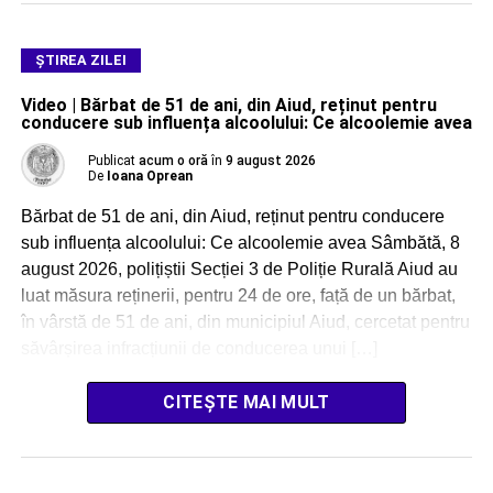
ŞTIREA ZILEI
Video | Bărbat de 51 de ani, din Aiud, reținut pentru
conducere sub influența alcoolului: Ce alcoolemie avea
Publicat
acum o oră
în
9 august 2026
De
Ioana Oprean
Bărbat de 51 de ani, din Aiud, reținut pentru conducere
sub influența alcoolului: Ce alcoolemie avea Sâmbătă, 8
august 2026, polițiștii Secției 3 de Poliție Rurală Aiud au
luat măsura reținerii, pentru 24 de ore, față de un bărbat,
în vârstă de 51 de ani, din municipiul Aiud, cercetat pentru
săvârșirea infracțiunii de conducerea unui […]
CITEȘTE MAI MULT