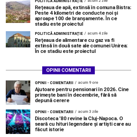
acum 2 zile
POLITICĂ ADMINISTRAȚIE
Rețeaua de apă, extinsă în comuna Bistra:
Peste 4 kilometri de conducte noi și
aproape 100 de branșamente. În ce
stadiu este proiectul
acum 4 zile
POLITICĂ ADMINISTRAȚIE
Rețeaua de alimentare cu gaz va fi
extinsă în două sate ale comunei Unirea:
În ce stadiu este proiectul
OPINII COMENTARII
acum 9 ore
OPINII - COMENTARII
Ajutoare pentru pensionari în 2026. Cine
primește bani în decembrie, fără să
depună cerere
acum 3 zile
OPINII - COMENTARII
Discoteca ’80 revine la Cluj-Napoca. O
seară cu hituri legendare și artiști care au
făcut istorie