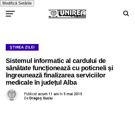
Modifică Setările
ŞTIREA ZILEI
Sistemul informatic al cardului de
sănătate funcționează cu poticneli și
îngreunează finalizarea serviciilor
medicale în județul Alba
Publicat
acum 11 ani
în
5 mai 2015
De
Dragoş Suciu