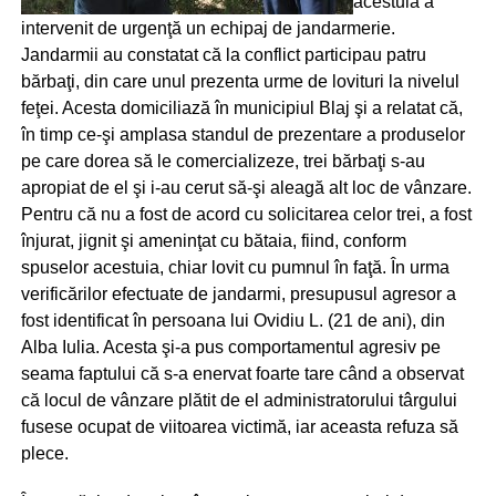
acestuia a
intervenit de urgenţă un echipaj de jandarmerie.
Jandarmii au constatat că la conflict participau patru
bărbaţi, din care unul prezenta urme de lovituri la nivelul
feţei. Acesta domiciliază în municipiul Blaj şi a relatat că,
în timp ce-şi amplasa standul de prezentare a produselor
pe care dorea să le comercializeze, trei bărbaţi s-au
apropiat de el şi i-au cerut să-şi aleagă alt loc de vânzare.
Pentru că nu a fost de acord cu solicitarea celor trei, a fost
înjurat, jignit şi ameninţat cu bătaia, fiind, conform
spuselor acestuia, chiar lovit cu pumnul în faţă. În urma
verificărilor efectuate de jandarmi, presupusul agresor a
fost identificat în persoana lui Ovidiu L. (21 de ani), din
Alba Iulia. Acesta şi-a pus comportamentul agresiv pe
seama faptului că s-a enervat foarte tare când a observat
că locul de vânzare plătit de el administratorului târgului
fusese ocupat de viitoarea victimă, iar aceasta refuza să
plece.