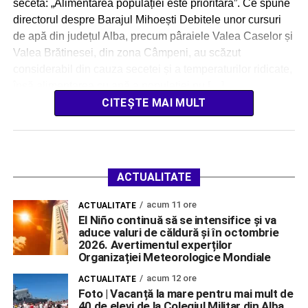
secetă: „Alimentarea populației este prioritară”. Ce spune
directorul despre Barajul Mihoești Debitele unor cursuri
de apă din județul Alba, precum pâraiele Valea Caselor și
Valea Brătinesei, din zona Câmpeni, au scăzut
considerabil din cauza secetei și a temperaturilor ridicate,
însă alimentarea cu apă a populației nu […]
CITEȘTE MAI MULT
ACTUALITATE
acum 11 ore
ACTUALITATE
El Niño continuă să se intensifice și va
aduce valuri de căldură și în octombrie
2026. Avertimentul experților
Organizației Meteorologice Mondiale
acum 12 ore
ACTUALITATE
Foto | Vacanță la mare pentru mai mult de
40 de elevi de la Colegiul Militar din Alba