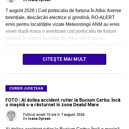
7 august 2026 | Cod portocaliu de furtuna în Alba: Averse
torențiale, descărcări electrice și grindină. RO-ALERT
emis pentru localitățile vizate Meteorologii ANM au emis
vineri după-masa o avertizare cod portocaliu de furtuni
valabilă în câteva localități din Alba. Vor fi averse
torențiale, descărcări electrice și grindină. A fost emis RO-
ALERT pentru zone vizate. Codul […]
CITEȘTE MAI MULT
CURIER JUDEȚEAN
FOTO | Al doilea accident rutier la Bucium Cerbu: Încă
o mașină s-a răsturnat în zona Dealul Mare
Publicat
acum 10 ore
în
7 august 2026
De
Ioana Oprean