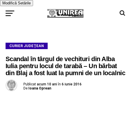
Modifică Setările
CURIER JUDEȚEAN
Scandal în târgul de vechituri din Alba
Iulia pentru locul de tarabă – Un bărbat
din Blaj a fost luat la pumni de un localnic
Publicat
acum 10 ani
în
6 iunie 2016
De
Ioana Oprean