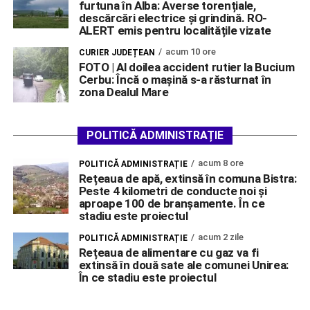
furtuna în Alba: Averse torențiale,
descărcări electrice și grindină. RO-
ALERT emis pentru localitățile vizate
acum 10 ore
CURIER JUDEȚEAN
FOTO | Al doilea accident rutier la Bucium
Cerbu: Încă o mașină s-a răsturnat în
zona Dealul Mare
POLITICĂ ADMINISTRAȚIE
acum 8 ore
POLITICĂ ADMINISTRAȚIE
Rețeaua de apă, extinsă în comuna Bistra:
Peste 4 kilometri de conducte noi și
aproape 100 de branșamente. În ce
stadiu este proiectul
acum 2 zile
POLITICĂ ADMINISTRAȚIE
Rețeaua de alimentare cu gaz va fi
extinsă în două sate ale comunei Unirea:
În ce stadiu este proiectul