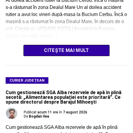
Al doilea accident rutier la Bucium Cerbu: Încă o mașină
s-a răsturnat în zona Dealul Mare Un al doilea accident
rutier a avut loc vineri după-masa la Bucium Cerbu. Încă o
mașină s-a răsturnat în zona Dealul Mare, în decurs de o
oră. Citește și: UPDATE FOTO | Accident la Bucium
Cerbu: Un șofer rănit […]
CITEȘTE MAI MULT
CURIER JUDEȚEAN
Cum gestionează SGA Alba rezervele de apă în plină
secetă: „Alimentarea populației este prioritară”. Ce
spune directorul despre Barajul Mihoești
Publicat
acum 11 ore
în
7 august 2026
De
Bogdan Ilea
Cum gestionează SGA Alba rezervele de apă în plină