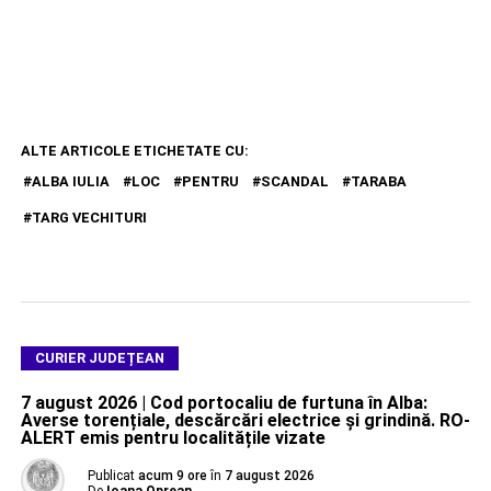
ALTE ARTICOLE ETICHETATE CU:
ALBA IULIA
LOC
PENTRU
SCANDAL
TARABA
TARG VECHITURI
CURIER JUDEȚEAN
7 august 2026 | Cod portocaliu de furtuna în Alba:
Averse torențiale, descărcări electrice și grindină. RO-
ALERT emis pentru localitățile vizate
Publicat
acum 9 ore
în
7 august 2026
De
Ioana Oprean