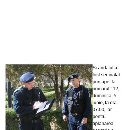
Scandalul a
fost semnalat
prin apel la
numărul 112,
duminică, 5
iunie, la ora
07.00, iar
pentru
aplanarea