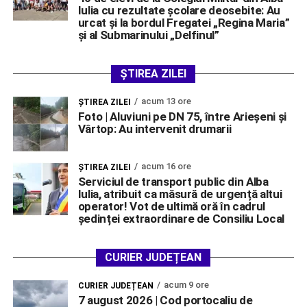
Iulia cu rezultate școlare deosebite: Au
urcat și la bordul Fregatei „Regina Maria”
și al Submarinului „Delfinul”
ȘTIREA ZILEI
acum 13 ore
ŞTIREA ZILEI
Foto | Aluviuni pe DN 75, între Arieșeni și
Vârtop: Au intervenit drumarii
acum 16 ore
ŞTIREA ZILEI
Serviciul de transport public din Alba
Iulia, atribuit ca măsură de urgență altui
operator! Vot de ultimă oră în cadrul
ședinței extraordinare de Consiliu Local
CURIER JUDEȚEAN
acum 9 ore
CURIER JUDEȚEAN
7 august 2026 | Cod portocaliu de