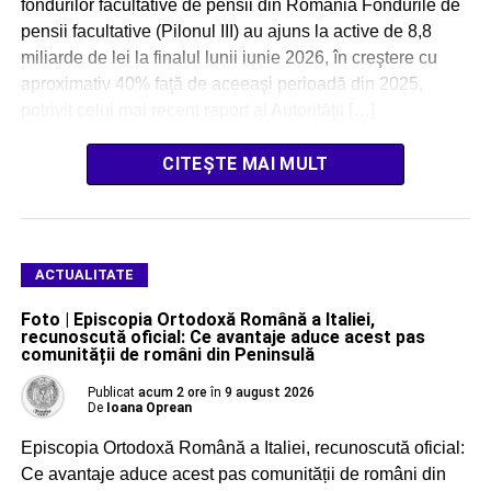
fondurilor facultative de pensii din România Fondurile de
pensii facultative (Pilonul III) au ajuns la active de 8,8
miliarde de lei la finalul lunii iunie 2026, în creştere cu
aproximativ 40% faţă de aceeaşi perioadă din 2025,
potrivit celui mai recent raport al Autorităţii […]
CITEȘTE MAI MULT
ACTUALITATE
Foto | Episcopia Ortodoxă Română a Italiei,
recunoscută oficial: Ce avantaje aduce acest pas
comunității de români din Peninsulă
Publicat
acum 2 ore
în
9 august 2026
De
Ioana Oprean
Episcopia Ortodoxă Română a Italiei, recunoscută oficial:
Ce avantaje aduce acest pas comunității de români din