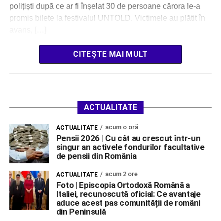
polițiști după ce ar fi înșelat 30 de persoane cărora le-a
promis bilete la festivalul UNTOLD. Victimele au plătit în
avans, […]
CITEȘTE MAI MULT
ACTUALITATE
acum o oră
ACTUALITATE
Pensii 2026 | Cu cât au crescut într-un
singur an activele fondurilor facultative
de pensii din România
acum 2 ore
ACTUALITATE
Foto | Episcopia Ortodoxă Română a
Italiei, recunoscută oficial: Ce avantaje
aduce acest pas comunității de români
din Peninsulă