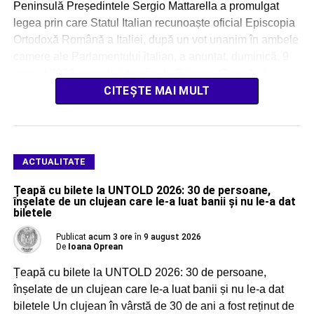
Peninsulă Președintele Sergio Mattarella a promulgat
legea prin care Statul Italian recunoaște oficial Episcopia
Ortodoxă Română a Italiei, după un vot unanim în ambele
camere ale Parlamentului italian, a anunțat, duminică, 9
august 2026, ministrul român de Externe, Oana […]
CITEȘTE MAI MULT
ACTUALITATE
Țeapă cu bilete la UNTOLD 2026: 30 de persoane,
înșelate de un clujean care le-a luat banii și nu le-a dat
biletele
Publicat
acum 3 ore
în
9 august 2026
De
Ioana Oprean
Țeapă cu bilete la UNTOLD 2026: 30 de persoane,
înșelate de un clujean care le-a luat banii și nu le-a dat
biletele Un clujean în vârstă de 30 de ani a fost reținut de