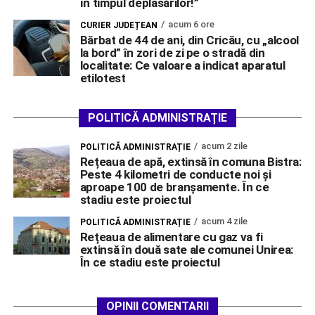
în timpul deplasărilor!”
acum 6 ore
CURIER JUDEȚEAN
Bărbat de 44 de ani, din Cricău, cu „alcool
la bord” în zori de zi pe o stradă din
localitate: Ce valoare a indicat aparatul
etilotest
POLITICĂ ADMINISTRAȚIE
acum 2 zile
POLITICĂ ADMINISTRAȚIE
Rețeaua de apă, extinsă în comuna Bistra:
Peste 4 kilometri de conducte noi și
aproape 100 de branșamente. În ce
stadiu este proiectul
acum 4 zile
POLITICĂ ADMINISTRAȚIE
Rețeaua de alimentare cu gaz va fi
extinsă în două sate ale comunei Unirea:
În ce stadiu este proiectul
OPINII COMENTARII