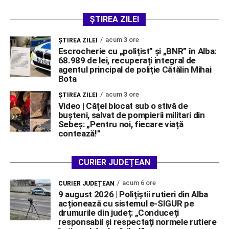
ȘTIREA ZILEI
acum 3 ore
ŞTIREA ZILEI
Escrocherie cu „polițist” și „BNR” în Alba:
68.989 de lei, recuperați integral de
agentul principal de poliție Cătălin Mihai
Bota
acum 3 ore
ŞTIREA ZILEI
Video | Cățel blocat sub o stivă de
bușteni, salvat de pompierii militari din
Sebeș: „Pentru noi, fiecare viață
contează!”
CURIER JUDEȚEAN
acum 6 ore
CURIER JUDEȚEAN
9 august 2026 | Polițiștii rutieri din Alba
acționează cu sistemul e-SIGUR pe
drumurile din județ: „Conduceți
responsabil și respectați normele rutiere