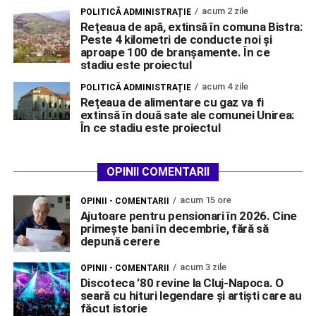
acum 2 zile
POLITICĂ ADMINISTRAȚIE
Rețeaua de apă, extinsă în comuna Bistra:
Peste 4 kilometri de conducte noi și
aproape 100 de branșamente. În ce
stadiu este proiectul
acum 4 zile
POLITICĂ ADMINISTRAȚIE
Rețeaua de alimentare cu gaz va fi
extinsă în două sate ale comunei Unirea:
În ce stadiu este proiectul
OPINII COMENTARII
acum 15 ore
OPINII - COMENTARII
Ajutoare pentru pensionari în 2026. Cine
primește bani în decembrie, fără să
depună cerere
acum 3 zile
OPINII - COMENTARII
Discoteca ’80 revine la Cluj-Napoca. O
seară cu hituri legendare și artiști care au
făcut istorie