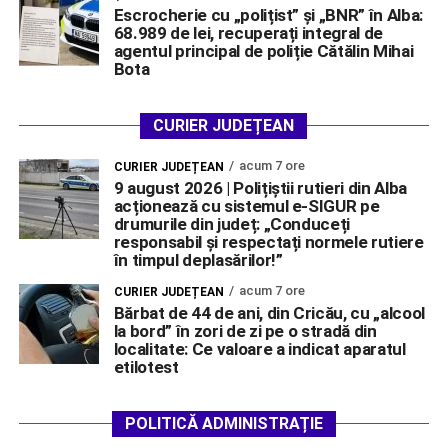
Escrocherie cu „polițist” și „BNR” în Alba:
68.989 de lei, recuperați integral de
agentul principal de poliție Cătălin Mihai
Bota
CURIER JUDEȚEAN
acum 7 ore
CURIER JUDEȚEAN
9 august 2026 | Polițiștii rutieri din Alba
acționează cu sistemul e-SIGUR pe
drumurile din județ: „Conduceți
responsabil și respectați normele rutiere
în timpul deplasărilor!”
acum 7 ore
CURIER JUDEȚEAN
Bărbat de 44 de ani, din Cricău, cu „alcool
la bord” în zori de zi pe o stradă din
localitate: Ce valoare a indicat aparatul
etilotest
POLITICĂ ADMINISTRAȚIE