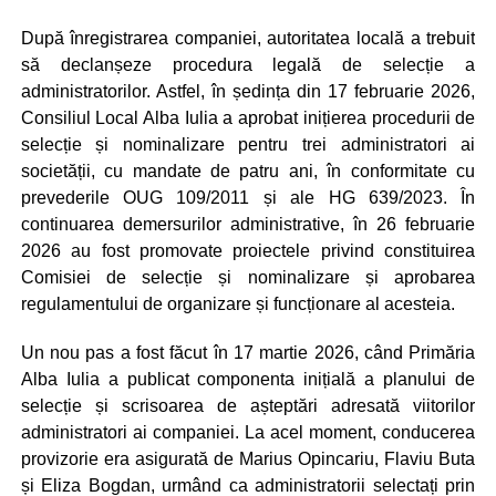
După înregistrarea companiei, autoritatea locală a trebuit
să declanșeze procedura legală de selecție a
administratorilor. Astfel, în ședința din 17 februarie 2026,
Consiliul Local Alba Iulia a aprobat inițierea procedurii de
selecție și nominalizare pentru trei administratori ai
societății, cu mandate de patru ani, în conformitate cu
prevederile OUG 109/2011 și ale HG 639/2023. În
continuarea demersurilor administrative, în 26 februarie
2026 au fost promovate proiectele privind constituirea
Comisiei de selecție și nominalizare și aprobarea
regulamentului de organizare și funcționare al acesteia.
Un nou pas a fost făcut în 17 martie 2026, când Primăria
Alba Iulia a publicat componenta inițială a planului de
selecție și scrisoarea de așteptări adresată viitorilor
administratori ai companiei. La acel moment, conducerea
provizorie era asigurată de Marius Opincariu, Flaviu Buta
și Eliza Bogdan, urmând ca administratorii selectați prin