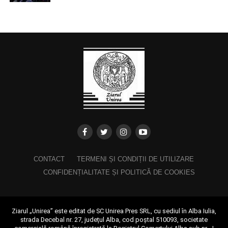
CONTACT
TERMENI ȘI CONDIȚII DE UTILIZARE
CONFIDENȚIALITATE ȘI POLITICĂ DE COOKIES
Ziarul „Unirea” este editat de SC Unirea Pres SRL, cu sediul în Alba Iulia,
strada Decebal nr. 27, județul Alba, cod poștal 510093, societate