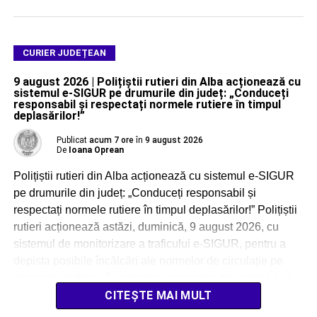
CURIER JUDEȚEAN
9 august 2026 | Polițiștii rutieri din Alba acționează cu
sistemul e-SIGUR pe drumurile din județ: „Conduceți
responsabil și respectați normele rutiere în timpul
deplasărilor!”
Publicat
acum 7 ore
în
9 august 2026
De
Ioana Oprean
Polițiștii rutieri din Alba acționează cu sistemul e-SIGUR
pe drumurile din județ: „Conduceți responsabil și
respectați normele rutiere în timpul deplasărilor!” Polițiștii
rutieri acționează astăzi, duminică, 9 august 2026, cu
sistemul de monitorizare a traficului e-SIGUR, pentru a
depista posibile încălcări ale normelor de circulație pe
drumurile publice, în zonele cu risc rutier din județul […]
CITEȘTE MAI MULT