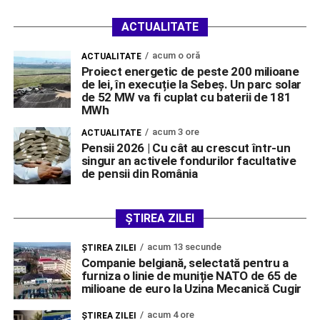
ACTUALITATE
acum o oră
ACTUALITATE
Proiect energetic de peste 200 milioane
de lei, în execuție la Sebeș. Un parc solar
de 52 MW va fi cuplat cu baterii de 181
MWh
acum 3 ore
ACTUALITATE
Pensii 2026 | Cu cât au crescut într-un
singur an activele fondurilor facultative
de pensii din România
ȘTIREA ZILEI
acum 13 secunde
ŞTIREA ZILEI
Companie belgiană, selectată pentru a
furniza o linie de muniție NATO de 65 de
milioane de euro la Uzina Mecanică Cugir
acum 4 ore
ŞTIREA ZILEI