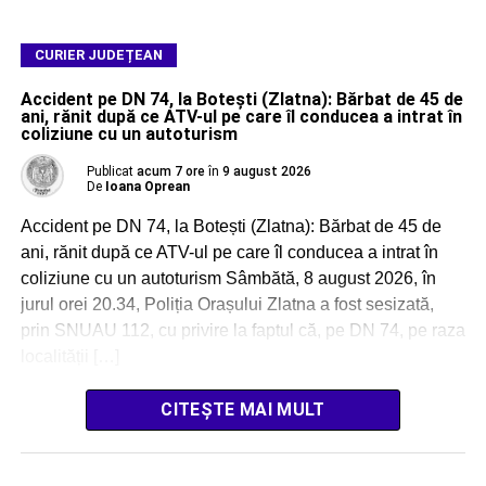
CURIER JUDEȚEAN
Accident pe DN 74, la Botești (Zlatna): Bărbat de 45 de
ani, rănit după ce ATV-ul pe care îl conducea a intrat în
coliziune cu un autoturism
Publicat
acum 7 ore
în
9 august 2026
De
Ioana Oprean
Accident pe DN 74, la Botești (Zlatna): Bărbat de 45 de
ani, rănit după ce ATV-ul pe care îl conducea a intrat în
coliziune cu un autoturism Sâmbătă, 8 august 2026, în
jurul orei 20.34, Poliția Orașului Zlatna a fost sesizată,
prin SNUAU 112, cu privire la faptul că, pe DN 74, pe raza
localității […]
CITEȘTE MAI MULT