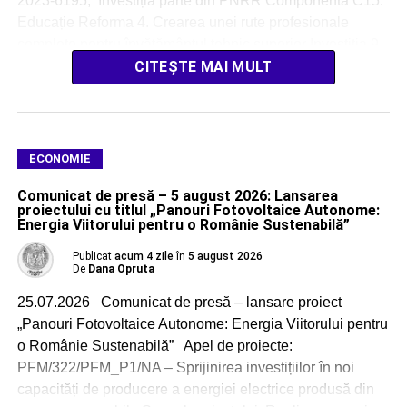
2023-6195, Investiția parte din PNRR Componenta C15:
Educație Reforma 4. Crearea unei rute profesionale
complete pentru învățământul tehnic superior Investiția 9.
Asigurarea echipamentelor și a resurselor tehnologice
CITEȘTE MAI MULT
digitale pentru unitățile de […]
ECONOMIE
Comunicat de presă – 5 august 2026: Lansarea
proiectului cu titlul „Panouri Fotovoltaice Autonome:
Energia Viitorului pentru o Românie Sustenabilă”
Publicat
acum 4 zile
în
5 august 2026
De
Dana Opruta
25.07.2026 Comunicat de presă – lansare proiect
„Panouri Fotovoltaice Autonome: Energia Viitorului pentru
o Românie Sustenabilă” Apel de proiecte:
PFM/322/PFM_P1/NA – Sprijinirea investițiilor în noi
capacități de producere a energiei electrice produsă din