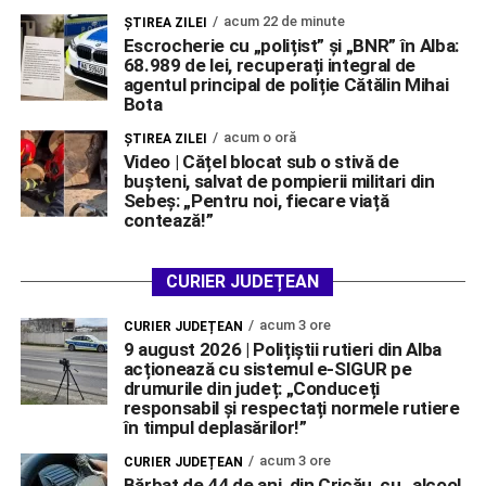
acum 22 de minute
ŞTIREA ZILEI
Escrocherie cu „polițist” și „BNR” în Alba:
68.989 de lei, recuperați integral de
agentul principal de poliție Cătălin Mihai
Bota
acum o oră
ŞTIREA ZILEI
Video | Cățel blocat sub o stivă de
bușteni, salvat de pompierii militari din
Sebeș: „Pentru noi, fiecare viață
contează!”
CURIER JUDEȚEAN
acum 3 ore
CURIER JUDEȚEAN
9 august 2026 | Polițiștii rutieri din Alba
acționează cu sistemul e-SIGUR pe
drumurile din județ: „Conduceți
responsabil și respectați normele rutiere
în timpul deplasărilor!”
acum 3 ore
CURIER JUDEȚEAN
Bărbat de 44 de ani, din Cricău, cu „alcool