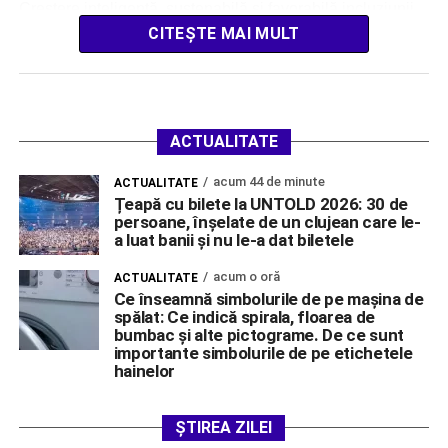
Creștere inteligentă, sustenabilă și favorabilă incluziunii,
inclusiv coeziune economică, locuri de muncă,
CITEȘTE MAI MULT
productivitate, competitivitate, cercetare, dezvoltare […]
ACTUALITATE
acum 44 de minute
ACTUALITATE
Țeapă cu bilete la UNTOLD 2026: 30 de
persoane, înșelate de un clujean care le-
a luat banii și nu le-a dat biletele
acum o oră
ACTUALITATE
Ce înseamnă simbolurile de pe mașina de
spălat: Ce indică spirala, floarea de
bumbac și alte pictograme. De ce sunt
importante simbolurile de pe etichetele
hainelor
ȘTIREA ZILEI