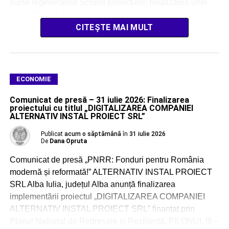
surse regenerabile Scopul proiectului: Realizarea unei
capacități noi de producere a energiei electrice din surse
regenerabile solare, cu o […]
CITEȘTE MAI MULT
ECONOMIE
Comunicat de presă – 31 iulie 2026: Finalizarea
proiectului cu titlul „DIGITALIZAREA COMPANIEI
ALTERNATIV INSTAL PROIECT SRL”
Publicat
acum o săptămână
în
31 iulie 2026
De
Dana Opruta
Comunicat de presă „PNRR: Fonduri pentru România
modernă și reformată!” ALTERNATIV INSTAL PROIECT
SRL Alba Iulia, județul Alba anunță finalizarea
implementării proiectul „DIGITALIZAREA COMPANIEI
ALTERNATIV INSTAL PROIECT SRL” finanțat prin
Planul Național de Redresare și Reziliență, PILONUL III –