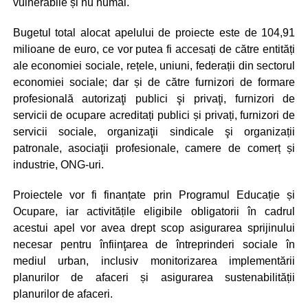
vulnerabile și nu numai.
Bugetul total alocat apelului de proiecte este de 104,91
milioane de euro, ce vor putea fi accesați de către entități
ale economiei sociale, rețele, uniuni, federații din sectorul
economiei sociale; dar și de către furnizori de formare
profesională autorizaţi publici şi privaţi, furnizori de
servicii de ocupare acreditați publici și privați, furnizori de
servicii sociale, organizaţii sindicale şi organizații
patronale, asociaţii profesionale, camere de comerț și
industrie, ONG-uri.
Proiectele vor fi finanțate prin Programul Educație și
Ocupare, iar activitățile eligibile obligatorii în cadrul
acestui apel vor avea drept scop asigurarea sprijinului
necesar pentru înfiinţarea de întreprinderi sociale în
mediul urban, inclusiv monitorizarea implementării
planurilor de afaceri și asigurarea sustenabilității
planurilor de afaceri.