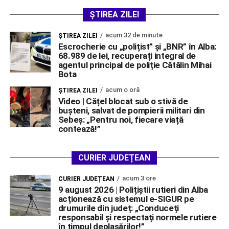
ȘTIREA ZILEI
acum 32 de minute
ŞTIREA ZILEI
Escrocherie cu „polițist” și „BNR” în Alba:
68.989 de lei, recuperați integral de
agentul principal de poliție Cătălin Mihai
Bota
acum o oră
ŞTIREA ZILEI
Video | Cățel blocat sub o stivă de
bușteni, salvat de pompierii militari din
Sebeș: „Pentru noi, fiecare viață
contează!”
CURIER JUDEȚEAN
acum 3 ore
CURIER JUDEȚEAN
9 august 2026 | Polițiștii rutieri din Alba
acționează cu sistemul e-SIGUR pe
drumurile din județ: „Conduceți
responsabil și respectați normele rutiere
în timpul deplasărilor!”