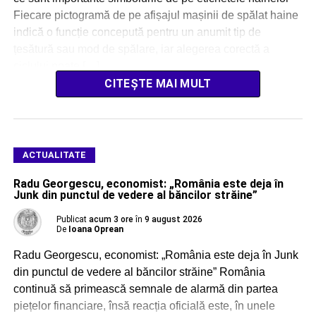
Fiecare pictogramă de pe afișajul mașinii de spălat haine
indică o funcție concepută pentru un anumit tip de
țesătură sau mod de spălare, iar alegerea corectă a
ciclului poate […]
CITEȘTE MAI MULT
ACTUALITATE
Radu Georgescu, economist: „România este deja în
Junk din punctul de vedere al băncilor străine”
Publicat
acum 3 ore
în
9 august 2026
De
Ioana Oprean
Radu Georgescu, economist: „România este deja în Junk
din punctul de vedere al băncilor străine” România
continuă să primească semnale de alarmă din partea
piețelor financiare, însă reacția oficială este, în unele