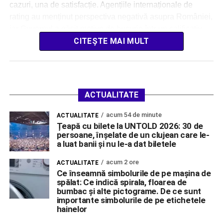
cazuri, una de satisfacție. Agențiile internaționale de
rating au menținut perspectiva negativă asupra României,
iar Guvernul a găsit motive de bucurie într-un calificativ
[…]
CITEȘTE MAI MULT
ACTUALITATE
acum 54 de minute
ACTUALITATE
Țeapă cu bilete la UNTOLD 2026: 30 de
persoane, înșelate de un clujean care le-
a luat banii și nu le-a dat biletele
acum 2 ore
ACTUALITATE
Ce înseamnă simbolurile de pe mașina de
spălat: Ce indică spirala, floarea de
bumbac și alte pictograme. De ce sunt
importante simbolurile de pe etichetele
hainelor