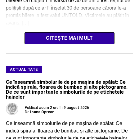
biletele Un clujean în vârstă de 30 de ani a fost reținut de
polițiști după ce ar fi înșelat 30 de persoane cărora le-a
promis bilete la festivalul UNTOLD. Victimele au plătit în
avans, […]
CITEȘTE MAI MULT
ACTUALITATE
Ce înseamnă simbolurile de pe mașina de spălat: Ce
indică spirala, floarea de bumbac și alte pictograme.
De ce sunt importante simbolurile de pe etichetele
hainelor
Publicat
acum 2 ore
în
9 august 2026
De
Ioana Oprean
Ce înseamnă simbolurile de pe mașina de spălat: Ce
indică spirala, floarea de bumbac și alte pictograme. De
ce sunt importante simbolurile de pe etichetele hainelor