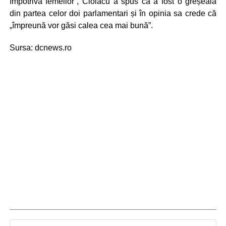
împotriva femeilor”, Ciolacu a spus că a fost o greșeală
din partea celor doi parlamentari și în opinia sa crede că
„împreună vor găsi calea cea mai bună”.
Sursa: dcnews.ro