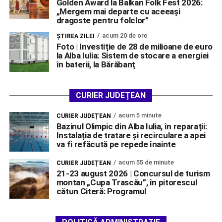
Golden Award la Balkan Folk Fest 2026:
„Mergem mai departe cu aceeași
dragoste pentru folclor”
acum 20 de ore
ŞTIREA ZILEI
Foto | Investiție de 28 de milioane de euro
la Alba Iulia: Sistem de stocare a energiei
în baterii, la Bărăbanț
CURIER JUDEȚEAN
acum 5 minute
CURIER JUDEȚEAN
Bazinul Olimpic din Alba Iulia, în reparații:
Instalația de tratare și recirculare a apei
va fi refăcută pe repede înainte
acum 55 de minute
CURIER JUDEȚEAN
21-23 august 2026 | Concursul de turism
montan „Cupa Trascău”, în pitorescul
cătun Citeră: Programul