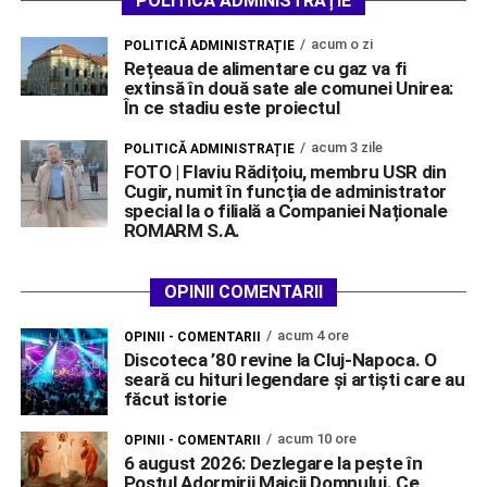
POLITICĂ ADMINISTRAȚIE
acum o zi
POLITICĂ ADMINISTRAȚIE
Rețeaua de alimentare cu gaz va fi
extinsă în două sate ale comunei Unirea:
În ce stadiu este proiectul
acum 3 zile
POLITICĂ ADMINISTRAȚIE
FOTO | Flaviu Rădițoiu, membru USR din
Cugir, numit în funcția de administrator
special la o filială a Companiei Naționale
ROMARM S.A.
OPINII COMENTARII
acum 4 ore
OPINII - COMENTARII
Discoteca ’80 revine la Cluj-Napoca. O
seară cu hituri legendare și artiști care au
făcut istorie
acum 10 ore
OPINII - COMENTARII
6 august 2026: Dezlegare la pește în
Postul Adormirii Maicii Domnului. Ce