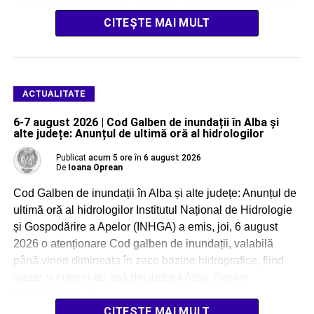
primei Camere sesizate. Strategia reprezintă un jalon din
[…]
CITEȘTE MAI MULT
ACTUALITATE
6-7 august 2026 | Cod Galben de inundații în Alba și
alte județe: Anunțul de ultimă oră al hidrologilor
Publicat
acum 5 ore
în
6 august 2026
De
Ioana Oprean
Cod Galben de inundații în Alba și alte județe: Anunțul de
ultimă oră al hidrologilor Institutul Național de Hidrologie
și Gospodărire a Apelor (INHGA) a emis, joi, 6 august
2026 o atenționare Cod galben de inundații, valabilă
până vineri dimineața în zece bazine hidrografice, fiind
vizate și cursuri de apă din județul Alba. Potrivit
hidrologilor, […]
CITEȘTE MAI MULT