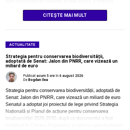
sunt resuscitate de salvatori la fața locului. Pompierii
militari […]
CITEȘTE MAI MULT
ACTUALITATE
Strategia pentru conservarea biodiversității,
adoptată de Senat: Jalon din PNRR, care vizează un
miliard de euro
Publicat
acum 5 ore
în
6 august 2026
De
Bogdan Ilea
Strategia pentru conservarea biodiversității, adoptată de
Senat: Jalon din PNRR, care vizează un miliard de euro
Senatul a adoptat joi proiectul de lege privind Strategia
Națională și Planul de acțiune pentru conservarea
biodiversității 2026-2030, după ce documentul a fost
modificat în Camera Deputaților și retrimis spre dezbatere