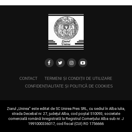
CONTACT
TERMENI ȘI CONDIȚII DE UTILIZARE
CONFIDENȚIALITATE ȘI POLITICĂ DE COOKIES
Ziarul „Unirea” este editat de SC Unirea Pres SRL, cu sediul în Alba Iulia,
strada Decebal nr. 27, județul Alba, cod poștal 510093, societate
comercială română înregistrată la Registrul Comerțului Alba sub nr. J
1991000336017, cod fiscal (CUI) RO 1756666