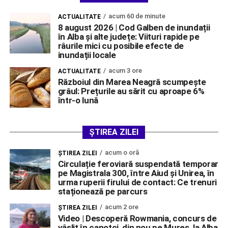
acum 60 de minute
ACTUALITATE
8 august 2026 | Cod Galben de inundații
în Alba și alte județe: Viituri rapide pe
râurile mici cu posibile efecte de
inundații locale
acum 3 ore
ACTUALITATE
Războiul din Marea Neagră scumpește
grâul: Prețurile au sărit cu aproape 6%
într-o lună
ȘTIREA ZILEI
acum o oră
ŞTIREA ZILEI
Circulație feroviară suspendată temporar
pe Magistrala 300, între Aiud și Unirea, în
urma ruperii firului de contact: Ce trenuri
staționează pe parcurs
acum 2 ore
ŞTIREA ZILEI
Video | Descoperă Rowmania, concurs de
vâslit în canotci, din nou pe Mureș, la Alba