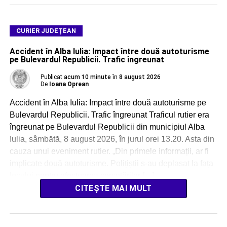
CURIER JUDEȚEAN
Accident în Alba Iulia: Impact între două autoturisme
pe Bulevardul Republicii. Trafic îngreunat
Publicat
acum 10 minute
în
8 august 2026
De
Ioana Oprean
Accident în Alba Iulia: Impact între două autoturisme pe
Bulevardul Republicii. Trafic îngreunat Traficul rutier era
îngreunat pe Bulevardul Republicii din municipiul Alba
Iulia, sâmbătă, 8 august 2026, în jurul orei 13.20. Asta din
cauza unui eveniment rutier. „Din primele informații, ar fi
implicate două autoturisme. Polițiștii s-au deplasat la fața
locului pentru efectuarea cercetărilor […]
CITEȘTE MAI MULT