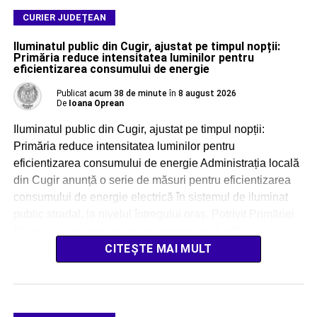
CURIER JUDEȚEAN
Iluminatul public din Cugir, ajustat pe timpul nopții:
Primăria reduce intensitatea luminilor pentru
eficientizarea consumului de energie
Publicat
acum 38 de minute
în
8 august 2026
De
Ioana Oprean
Iluminatul public din Cugir, ajustat pe timpul nopții:
Primăria reduce intensitatea luminilor pentru
eficientizarea consumului de energie Administrația locală
din Cugir anunță o serie de măsuri pentru eficientizarea
consumului de energie electrică în sistemul de iluminat
public stradal, la nivelul întregului oraș. Potrivit Primăriei
Cugir, măsura presupune reducerea graduală a
intensității iluminatului pe timpul nopții, […]
CITEȘTE MAI MULT