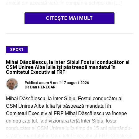
amical din această vară, în compania echipei din […]
CITEȘTE MAI MULT
SPORT
Mihai Dăscălescu, la Inter Sibiu! Fostul conducător al
CSM Unirea Alba Iulia își păstrează mandatul în
Comitetul Executiv al FRF
Publicat
acum 9 ore
în
7 august 2026
De
Dan HENEGAR
Mihai Dăscălescu, la Inter Sibiu! Fostul conducător al
CSM Unirea Alba Iulia își păstrează mandatul în
Comitetul Executiv al FRF Mihai Dăscălescu va începe
un nou capitol, la divizionara terță Inter Sibiu, fostul
conducător al CSM Unirea Iulia timp de 15 ani păstrându-
și astfel mandatul în Comitetul Executiv al FRF. Citește și: