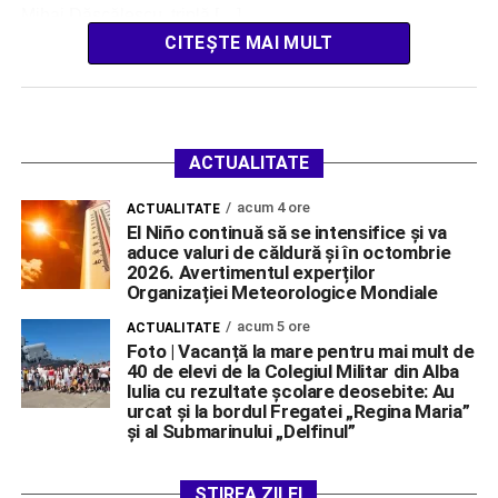
Mihai Dăscălescu, triplă […]
CITEȘTE MAI MULT
ACTUALITATE
acum 4 ore
ACTUALITATE
El Niño continuă să se intensifice și va
aduce valuri de căldură și în octombrie
2026. Avertimentul experților
Organizației Meteorologice Mondiale
acum 5 ore
ACTUALITATE
Foto | Vacanță la mare pentru mai mult de
40 de elevi de la Colegiul Militar din Alba
Iulia cu rezultate școlare deosebite: Au
urcat și la bordul Fregatei „Regina Maria”
și al Submarinului „Delfinul”
ȘTIREA ZILEI