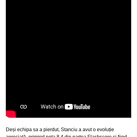
Deși echipa sa a pierdut, Stanciu a avut o evoluție
apreciată, primind nota 8.4 din partea Flashscore și fiind