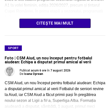
A1 la volei feminin, ediția 2026/2027, precum și țintarul
Cupei României. În prima etapă a sezonului, programată
[…]
CITEȘTE MAI MULT
SPORT
Foto | CSM Aiud, un nou început pentru fotbalul
aiudean: Echipa a disputat primul amical al verii
Publicat
acum 6 ore
în
7 august 2026
De
Ioana Oprean
CSM Aiud, un nou început pentru fotbalul aiudean: Echipa
a disputat primul amical al verii Fotbalul de seniori revine
la Aiud, iar CSM Aiud a făcut primii pași în pregătirea
noului sezon al Ligii a IV-a, Superliga Alba. Formația
aiudeană a disputat, sâmbătă, 1 august, primul meci