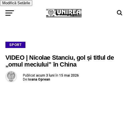
Modifică Setările
SPORT
VIDEO | Nicolae Stanciu, gol și titlul de
„omul meciului” în China
Publicat
acum 3 luni
în
15 mai 2026
De
Ioana Oprean