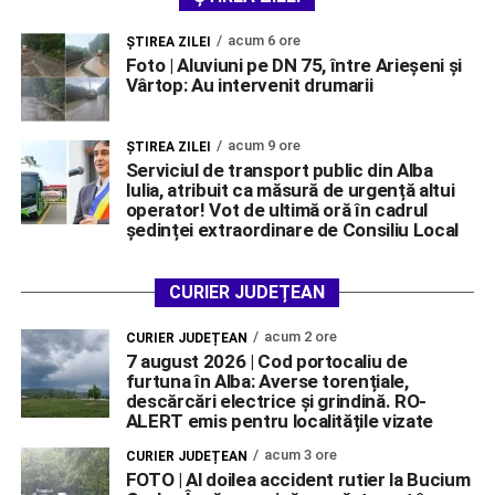
acum 6 ore
ŞTIREA ZILEI
Foto | Aluviuni pe DN 75, între Arieșeni și
Vârtop: Au intervenit drumarii
acum 9 ore
ŞTIREA ZILEI
Serviciul de transport public din Alba
Iulia, atribuit ca măsură de urgență altui
operator! Vot de ultimă oră în cadrul
ședinței extraordinare de Consiliu Local
CURIER JUDEȚEAN
acum 2 ore
CURIER JUDEȚEAN
7 august 2026 | Cod portocaliu de
furtuna în Alba: Averse torențiale,
descărcări electrice și grindină. RO-
ALERT emis pentru localitățile vizate
acum 3 ore
CURIER JUDEȚEAN
FOTO | Al doilea accident rutier la Bucium