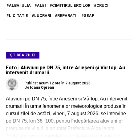
ALBA IULIA
ALEI
CIMITIRUL EROILOR
CRUCI
LICITATIE
LUCRARI
REPARATII
SEAP
ŞTIREA ZILEI
Foto | Aluviuni pe DN 75, între Arieșeni și Vârtop: Au
intervenit drumarii
Publicat
acum 12 ore
în
7 august 2026
De
Ioana Oprean
Aluviuni pe DN 75, între Arieșeni și Vârtop: Au intervenit
drumarii În urma fenomenelor meteorologice produse în
cursul zilei de astăzi, vineri, 7 august 2026, se intervine
pe DN 75, km 36+100, pentru îndepărtarea aluviunilor
produse de viituri, a anunțat Prefectura Alba la ora
15.42.arieseni Intervenția se desfășoară mecanizat și