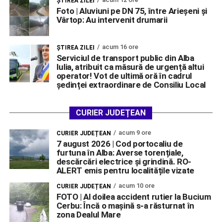
ŞTIREA ZILEI
Foto | Aluviuni pe DN 75, între Arieșeni și
Vârtop: Au intervenit drumarii
acum 16 ore
ŞTIREA ZILEI
Serviciul de transport public din Alba
Iulia, atribuit ca măsură de urgență altui
operator! Vot de ultimă oră în cadrul
ședinței extraordinare de Consiliu Local
CURIER JUDEȚEAN
acum 9 ore
CURIER JUDEȚEAN
7 august 2026 | Cod portocaliu de
furtuna în Alba: Averse torențiale,
descărcări electrice și grindină. RO-
ALERT emis pentru localitățile vizate
acum 10 ore
CURIER JUDEȚEAN
FOTO | Al doilea accident rutier la Bucium
Cerbu: Încă o mașină s-a răsturnat în
zona Dealul Mare