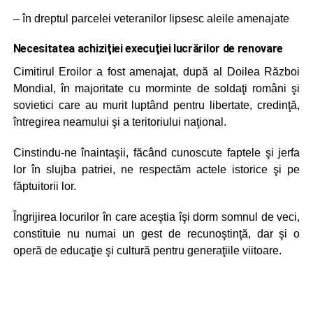
– în dreptul parcelei veteranilor lipsesc aleile amenajate
Necesitatea achiziţiei execuţiei lucrărilor de renovare
Cimitirul Eroilor a fost amenajat, după al Doilea Război
Mondial, în majoritate cu morminte de soldaţi români şi
sovietici care au murit luptând pentru libertate, credinţă,
întregirea neamului şi a teritoriului naţional.
Cinstindu-ne înaintaşii, făcând cunoscute faptele şi jerfa
lor în slujba patriei, ne respectăm actele istorice şi pe
făptuitorii lor.
Îngrijirea locurilor în care aceştia îşi dorm somnul de veci,
constituie nu numai un gest de recunoştinţă, dar şi o
operă de educaţie şi cultură pentru generaţiile viitoare.