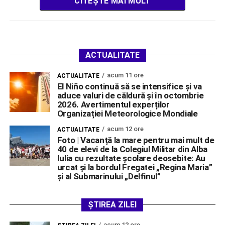
CITEȘTE MAI MULT
ACTUALITATE
acum 11 ore
ACTUALITATE
El Niño continuă să se intensifice și va
aduce valuri de căldură și în octombrie
2026. Avertimentul experților
Organizației Meteorologice Mondiale
acum 12 ore
ACTUALITATE
Foto | Vacanță la mare pentru mai mult de
40 de elevi de la Colegiul Militar din Alba
Iulia cu rezultate școlare deosebite: Au
urcat și la bordul Fregatei „Regina Maria”
și al Submarinului „Delfinul”
ȘTIREA ZILEI
acum 12 ore