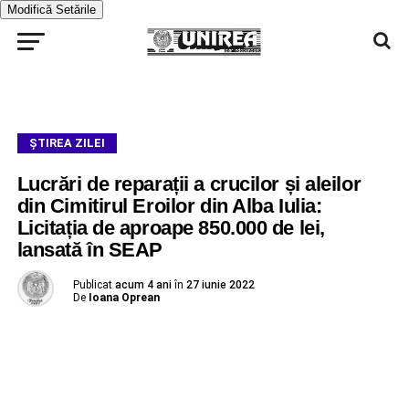
Modifică Setările
ŞTIREA ZILEI
Lucrări de reparații a crucilor și aleilor
din Cimitirul Eroilor din Alba Iulia:
Licitația de aproape 850.000 de lei,
lansată în SEAP
Publicat
acum 4 ani
în
27 iunie 2022
De
Ioana Oprean