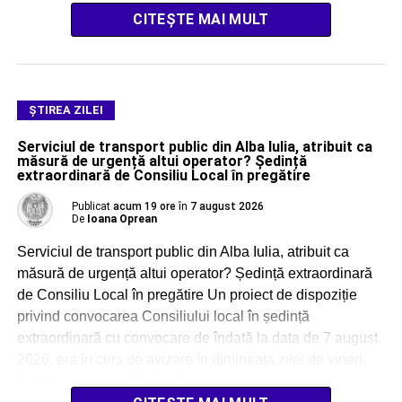
CITEȘTE MAI MULT
ŞTIREA ZILEI
Serviciul de transport public din Alba Iulia, atribuit ca
măsură de urgență altui operator? Ședință
extraordinară de Consiliu Local în pregătire
Publicat
acum 19 ore
în
7 august 2026
De
Ioana Oprean
Serviciul de transport public din Alba Iulia, atribuit ca
măsură de urgență altui operator? Ședință extraordinară
de Consiliu Local în pregătire Un proiect de dispoziție
privind convocarea Consiliului local în ședință
extraordinară cu convocare de îndată la data de 7 august
2026, era în curs de avizare în dimineața zilei de vineri.
Administrația locală a […]