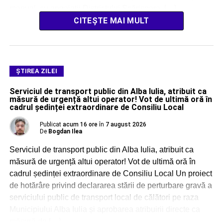
manual, cu angajații Districtului Scărișoara, […]
CITEȘTE MAI MULT
ŞTIREA ZILEI
Serviciul de transport public din Alba Iulia, atribuit ca
măsură de urgență altui operator! Vot de ultimă oră în
cadrul ședinței extraordinare de Consiliu Local
Publicat
acum 16 ore
în
7 august 2026
De
Bogdan Ilea
Serviciul de transport public din Alba Iulia, atribuit ca
măsură de urgență altui operator! Vot de ultimă oră în
cadrul ședinței extraordinare de Consiliu Local Un proiect
de hotărâre privind declararea stării de perturbare gravă a
serviciului public de transport local de călători pe raza
Municipiului Alba Iulia și aprobarea atribuirii directe ca
măsură de […]