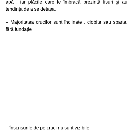
apă , iar plăcile care le îmbracă prezintă fisuri şi au
tendinţa de a se detaşa,
– Majoritatea crucilor sunt înclinate , ciobite sau sparte,
fără fundaţie
– înscrisurile de pe cruci nu sunt vizibile