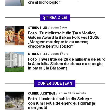
oră al hidrologilor
ȘTIREA ZILEI
acum 6 ore
ŞTIREA ZILEI
Foto | Tulnicăresele din Țara Moților,
Golden Award la Balkan Folk Fest 2026:
„Mergem mai departe cu aceeași
dragoste pentru folclor”
acum 17 ore
ŞTIREA ZILEI
Foto | Investiție de 28 de milioane de euro
la Alba Iulia: Sistem de stocare a energiei
în baterii, la Bărăbanț
CURIER JUDEȚEAN
acum 41 de minute
CURIER JUDEȚEAN
Foto | Iluminatul public din Sebeș –
consum redus de energie, siguranță
menținută