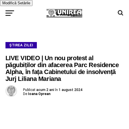
Modifică Setările
ŞTIREA ZILEI
LIVE VIDEO | Un nou protest al
păgubiților din afacerea Parc Residence
Alpha, în fața Cabinetului de insolvență
Jurj Liliana Mariana
Publicat
acum 2 ani
în
1 august 2024
De
Ioana Oprean