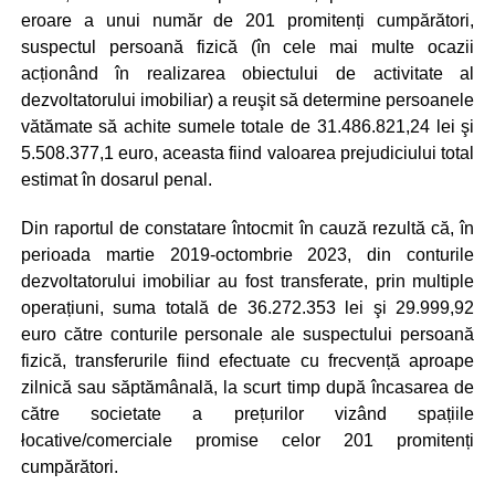
eroare a unui număr de 201 promitenți cumpărători,
suspectul persoană fizică (în cele mai multe ocazii
acționând în realizarea obiectului de activitate al
dezvoltatorului imobiliar) a reuşit să determine persoanele
vătămate să achite sumele totale de 31.486.821,24 lei şi
5.508.377,1 euro, aceasta fiind valoarea prejudiciului total
estimat în dosarul penal.
Din raportul de constatare întocmit în cauză rezultă că, în
perioada martie 2019-octombrie 2023, din conturile
dezvoltatorului imobiliar au fost transferate, prin multiple
operațiuni, suma totală de 36.272.353 lei şi 29.999,92
euro către conturile personale ale suspectului persoană
fizică, transferurile fiind efectuate cu frecvență aproape
zilnică sau săptămânală, la scurt timp după încasarea de
către societate a prețurilor vizând spațiile
łocative/comerciale promise celor 201 promitenți
cumpărători.