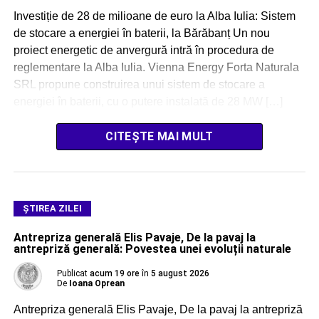
Investiție de 28 de milioane de euro la Alba Iulia: Sistem
de stocare a energiei în baterii, la Bărăbanț Un nou
proiect energetic de anvergură intră în procedura de
reglementare la Alba Iulia. Vienna Energy Forta Naturala
SRL propune construirea unui sistem de stocare a
energiei în baterii, cu o putere instalată de 28 MW […]
CITEȘTE MAI MULT
ŞTIREA ZILEI
Antrepriza generală Elis Pavaje, De la pavaj la
antrepriză generală: Povestea unei evoluții naturale
Publicat
acum 19 ore
în
5 august 2026
De
Ioana Oprean
Antrepriza generală Elis Pavaje, De la pavaj la antrepriză