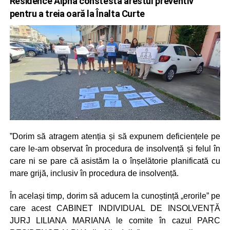
Residence Alpha constestă arestul preventiv
pentru a treia oară la Înalta Curte
”Dorim să atragem atenția și să expunem deficiențele pe
care le-am observat în procedura de insolvență și felul în
care ni se pare că asistăm la o înșelătorie planificată cu
mare grijă, inclusiv în procedura de insolvență.
În același timp, dorim să aducem la cunoștință „erorile” pe
care acest CABINET INDIVIDUAL DE INSOLVENȚĂ
JURJ LILIANA MARIANA le comite în cazul PARC