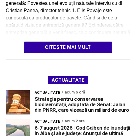
generală: Povestea unei evoluții naturale Interviu cu dl.
Cristian Panea, director tehnic 1. Elis Pavaje este
cunoscută ca producător de pavele. Când și de ce a
apărut divizia de antrepriză generală? Extinderea către
antrepriza generală a venit firesc, ca o continuare naturală
a drumului nostru. Încă […]
CITEȘTE MAI MULT
ACTUALITATE
acum o oră
ACTUALITATE
Strategia pentru conservarea
biodiversității, adoptată de Senat: Jalon
din PNRR, care vizează un miliard de euro
acum 2 ore
ACTUALITATE
6-7 august 2026 | Cod Galben de inundații
în Alba și alte județe: Anunțul de ultimă