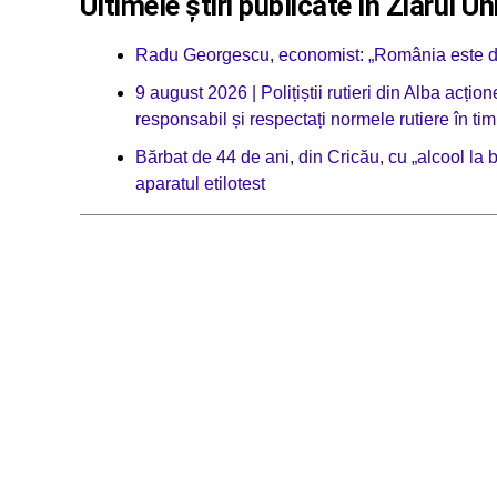
Ultimele știri publicate în Ziarul Un
Radu Georgescu, economist: „România este dej
9 august 2026 | Polițiștii rutieri din Alba acț
responsabil și respectați normele rutiere în tim
Bărbat de 44 de ani, din Cricău, cu „alcool la b
aparatul etilotest