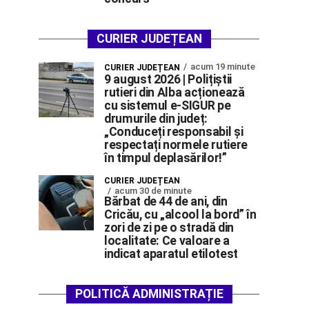
CURIER JUDEȚEAN
acum 19 minute
CURIER JUDEȚEAN
9 august 2026 | Polițiștii
rutieri din Alba acționează
cu sistemul e-SIGUR pe
drumurile din județ:
„Conduceți responsabil și
respectați normele rutiere
în timpul deplasărilor!”
CURIER JUDEȚEAN
acum 30 de minute
Bărbat de 44 de ani, din
Cricău, cu „alcool la bord” în
zori de zi pe o stradă din
localitate: Ce valoare a
indicat aparatul etilotest
POLITICĂ ADMINISTRAȚIE