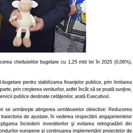
cerea cheltuielilor bugetare cu 1,25 mld lei în 2025 (0,06%),
bugetare pentru stabilizarea finanţelor publice, prin limitarea
parte, prin creşterea veniturilor, astfel încât să se poată susţine,
servicii publice destinate cetăţenilor, arată Executivul.
i se urmăreşte atingerea următoarelor obiective: Reducerea
e traiectoria de ajustare, în vederea respectării angajamentelor
garea încrederii investitorilor şi evitarea retrogradării din
fondurilor europene şi continuarea implementării proiectelor de