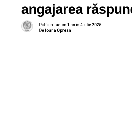
angajarea răspund
Publicat
acum 1 an
în
4 iulie 2025
De
Ioana Oprean