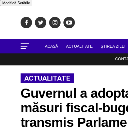
Modifică Setările
ACASĂ
ACTUALITATE
ŞTIREA ZILEI
CONT
ACTUALITATE
Guvernul a adopta
măsuri fiscal-buge
transmis Parlamen