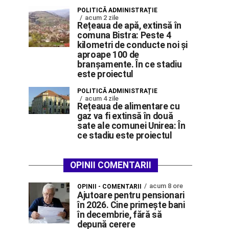
POLITICĂ ADMINISTRAȚIE
acum 2 zile
Rețeaua de apă, extinsă în
comuna Bistra: Peste 4
kilometri de conducte noi și
aproape 100 de
branșamente. În ce stadiu
este proiectul
POLITICĂ ADMINISTRAȚIE
acum 4 zile
Rețeaua de alimentare cu
gaz va fi extinsă în două
sate ale comunei Unirea: În
ce stadiu este proiectul
OPINII COMENTARII
acum 8 ore
OPINII - COMENTARII
Ajutoare pentru pensionari
în 2026. Cine primește bani
în decembrie, fără să
depună cerere