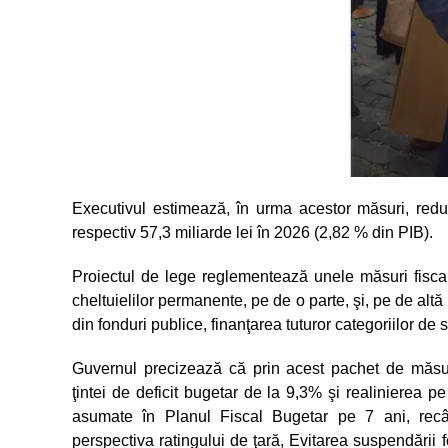
Executivul estimează, în urma acestor măsuri, redu
respectiv 57,3 miliarde lei în 2026 (2,82 % din PIB).
Proiectul de lege reglementează unele măsuri fiscal-
cheltuielilor permanente, pe de o parte, şi, pe de altă 
din fonduri publice, finanţarea tuturor categoriilor de 
Guvernul precizează că prin acest pachet de măsur
ţintei de deficit bugetar de la 9,3% şi realinierea p
asumate în Planul Fiscal Bugetar pe 7 ani, recâşti
perspectiva ratingului de ţară, Evitarea suspendării 