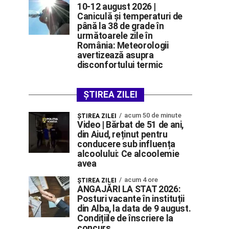
10-12 august 2026 |
Caniculă și temperaturi de
până la 38 de grade în
următoarele zile în
România: Meteorologii
avertizează asupra
disconfortului termic
ȘTIREA ZILEI
acum 50 de minute
ŞTIREA ZILEI
Video | Bărbat de 51 de ani,
din Aiud, reținut pentru
conducere sub influența
alcoolului: Ce alcoolemie
avea
acum 4 ore
ŞTIREA ZILEI
ANGAJĂRI LA STAT 2026:
Posturi vacante în instituții
din Alba, la data de 9 august.
Condițiile de înscriere la
concurs