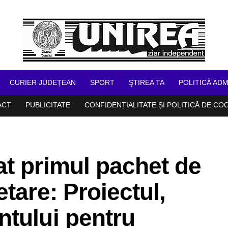
CURIER JUDEȚEAN
SPORT
ŞTIREA TA
POLITICĂ ADM
ACT
PUBLICITATE
CONFIDENȚIALITATE ȘI POLITICĂ DE CO
t primul pachet de
tare: Proiectul,
tului pentru