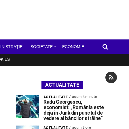
INISTRAȚIE
SOCIETATE
ECONOMIE
OKIES
ACTUALITATE
acum 4 minute
ACTUALITATE
Radu Georgescu,
economist: „România este
deja în Junk din punctul de
vedere al băncilor străine”
acum 2 ore
ACTUALITATE