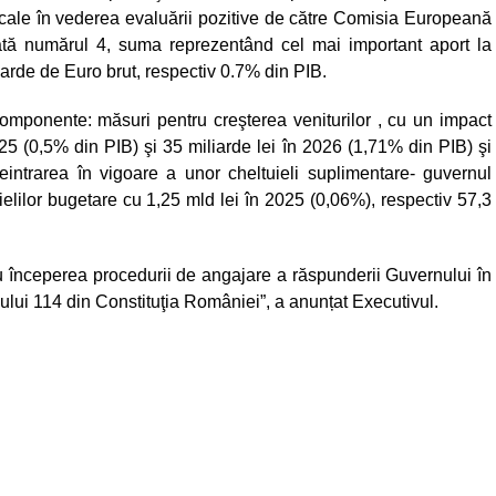
fiscale în vederea evaluării pozitive de către Comisia Europeană
Plată numărul 4, suma reprezentând cel mai important aport la
liarde de Euro brut, respectiv 0.7% din PIB.
omponente: măsuri pentru creşterea veniturilor , cu un impact
25 (0,5% din PIB) şi 35 miliarde lei în 2026 (1,71% din PIB) şi
eintrarea în vigoare a unor cheltuieli suplimentare- guvernul
elilor bugetare cu 1,25 mld lei în 2025 (0,06%), respectiv 57,3
ru începerea procedurii de angajare a răspunderii Guvernului în
olului 114 din Constituţia României”, a anunțat Executivul.