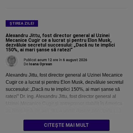
ŞTIREA ZILEI
Alexandru Jittu, fost director general al Uzinei
Mecanice Cugir ce a lucrat și pentru Elon Musk,
dezvăluie secretul succesului: „Dacă nu te implici
150%, ai mari șanse să ratezi”
Publicat
acum 12 ore
în
6 august 2026
De
Ioana Oprean
Alexandru Jittu, fost director general al Uzinei Mecanice
Cugir ce a lucrat și pentru Elon Musk, dezvăluie secretul
succesului: „Dacă nu te implici 150%, ai mari șanse să
ratezi” Dr. ing. Alexandru Jittu, fost director general al
Uzinei Mecanice Cugir și antreprenor stabilit în America
de Nord încă din anii ’90, a vorbit despre principiile […]
CITEȘTE MAI MULT