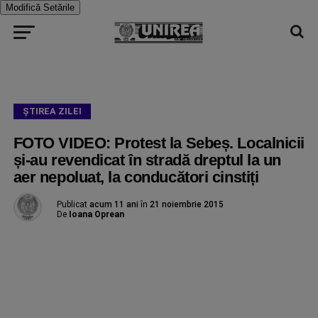
Modifică Setările
ŞTIREA ZILEI
FOTO VIDEO: Protest la Sebeș. Localnicii
și-au revendicat în stradă dreptul la un
aer nepoluat, la conducători cinstiți
Publicat
acum 11 ani
în
21 noiembrie 2015
De
Ioana Oprean