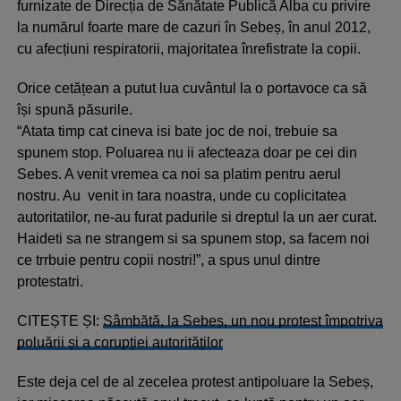
furnizate de Direcția de Sănătate Publică Alba cu privire
la numărul foarte mare de cazuri în Sebeș, în anul 2012,
cu afecțiuni respiratorii, majoritatea înrefistrate la copii.
Orice cetățean a putut lua cuvântul la o portavoce ca să
își spună păsurile.
“Atata timp cat cineva isi bate joc de noi, trebuie sa
spunem stop. Poluarea nu ii afecteaza doar pe cei din
Sebes. A venit vremea ca noi sa platim pentru aerul
nostru. Au venit in tara noastra, unde cu coplicitatea
autoritatilor, ne-au furat padurile si dreptul la un aer curat.
Haideti sa ne strangem si sa spunem stop, sa facem noi
ce trrbuie pentru copii nostri!”, a spus unul dintre
protestatri.
CITEȘTE ȘI:
Sâmbătă, la Sebeș, un nou protest împotriva
poluării și a corupției autorităților
Este deja cel de al zecelea protest antipoluare la Sebeș,