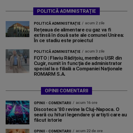
POLITICĂ ADMINISTRAȚIE
acum 2 zile
POLITICĂ ADMINISTRAȚIE
Rețeaua de alimentare cu gaz va fi
extinsă în două sate ale comunei Unirea:
În ce stadiu este proiectul
acum 3 zile
POLITICĂ ADMINISTRAȚIE
FOTO | Flaviu Rădițoiu, membru USR din
Cugir, numit în funcția de administrator
special la o filială a Companiei Naționale
ROMARM S.A.
OPINII COMENTARII
acum 16 ore
OPINII - COMENTARII
Discoteca ’80 revine la Cluj-Napoca. O
seară cu hituri legendare și artiști care au
făcut istorie
acum 22 de ore
OPINII - COMENTARII