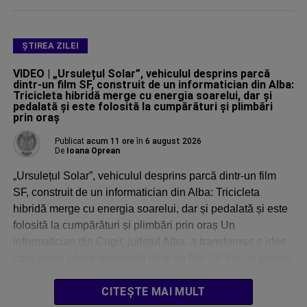
ŞTIREA ZILEI
VIDEO | „Ursulețul Solar”, vehiculul desprins parcă
dintr-un film SF, construit de un informatician din Alba:
Tricicleta hibridă merge cu energia soarelui, dar și
pedalată și este folosită la cumpărături și plimbări
prin oraș
Publicat
acum 11 ore
în
6 august 2026
De
Ioana Oprean
„Ursulețul Solar”, vehiculul desprins parcă dintr-un film
SF, construit de un informatician din Alba: Tricicleta
hibridă merge cu energia soarelui, dar și pedalată și este
folosită la cumpărături și plimbări prin oraș Un
informatician din Cugir, județul Alba, a transformat o idee
care poate părea desprinsă dintr-un film SF într-un proiect
cât se poate de […]
CITEȘTE MAI MULT