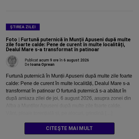
ŞTIREA ZILEI
Foto | Furtună puternică în Munții Apuseni după multe
zile foarte calde: Pene de curent în multe localități,
Dealul Mare s-a transformat în patinoar
Publicat
acum 9 ore
în
6 august 2026
De
Ioana Oprean
Furtună puternică în Munții Apuseni după multe zile foarte
calde: Pene de curent în multe localități, Dealul Mare s-a
transformat în patinoar O furtună puternică s-a abătut în
după amiaza zilei de joi, 6 august 2026, asupra zonei din
Alba a Munților Apuseni după multe zile foarte calde.
Vânt, ploaie torențială și, pe alocuri, grindină […]
CITEȘTE MAI MULT