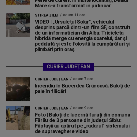
Pene de curent în multe localități, Dealul
Mare s-a transformat în patinoar
acum 11 ore
ŞTIREA ZILEI
VIDEO | „Ursulețul Solar”, vehiculul
desprins parcă dintr-un film SF, construit
de un informatician din Alba: Tricicleta
hibridă merge cu energia soarelui, dar și
pedalată și este folosită la cumpărături și
plimbări prin oraș
CURIER JUDEȚEAN
acum 7 ore
CURIER JUDEȚEAN
Incendiu în Bucerdea Grânoasă: Baloți de
paie în flăcări
acum 9 ore
CURIER JUDEȚEAN
Foto | Baloți de lucernă furați din comuna
Fărău de 3 persoane din județul Sibiu:
Făptașii au apărut pe „radarul” sistemului
de supraveghere video