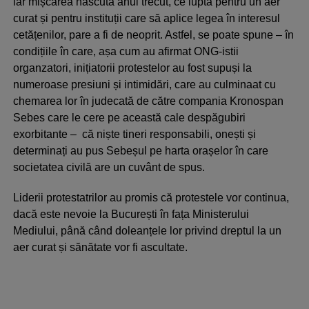
iar mișcarea născută anul trecut, ce luptă pentru un aer
curat și pentru instituții care să aplice legea în interesul
cetățenilor, pare a fi de neoprit. Astfel, se poate spune – în
condițiile în care, așa cum au afirmat ONG-istii
organzatori, inițiatorii protestelor au fost supuși la
numeroase presiuni și intimidări, care au culminaat cu
chemarea lor în judecată de către compania Kronospan
Sebes care le cere pe această cale despăgubiri
exorbitante – că niște tineri responsabili, onești și
determinați au pus Sebeșul pe harta orașelor în care
societatea civilă are un cuvânt de spus.
Liderii protestatrilor au promis că protestele vor continua,
dacă este nevoie la București în fața Ministerului
Mediului, până când doleanțele lor privind dreptul la un
aer curat și sănătate vor fi ascultate.