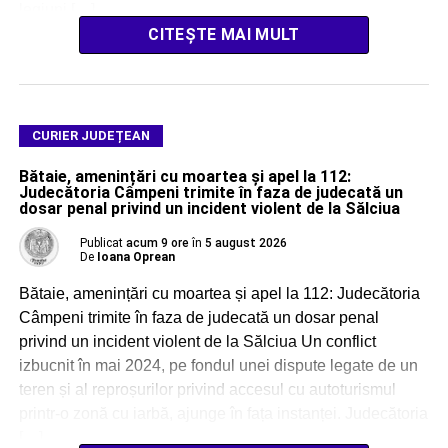
legiuni […]
CITEȘTE MAI MULT
CURIER JUDEȚEAN
Bătaie, amenințări cu moartea și apel la 112:
Judecătoria Câmpeni trimite în faza de judecată un
dosar penal privind un incident violent de la Sălciua
Publicat
acum 9 ore
în
5 august 2026
De
Ioana Oprean
Bătaie, amenințări cu moartea și apel la 112: Judecătoria
Câmpeni trimite în faza de judecată un dosar penal
privind un incident violent de la Sălciua Un conflict
izbucnit în mai 2024, pe fondul unei dispute legate de un
teren și al reproșurilor privind accesul cu autoturismul
printr-o zonă cu iarbă, ajunge în fața instanței. Judecătoria
[…]