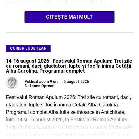
Alba Carolina, are loc cea de-a treia ediție a […]
CITEȘTE MAI MULT
CURIER JUDEȚEAN
14-16 august 2026 | Festivalul Roman Apulum: Trei zile
cu romani, daci, gladiatori, lupte și foc în inima Cetății
Alba Carolina. Programul complet
Publicat
acum 9 ore
în
5 august 2026
De
Ioana Oprean
Festivalul Roman Apulum 2026: Trei zile cu romani, daci,
gladiatori, lupte și foc în inima Cetății Alba Carolina.
Programul complet Alba Iulia se întoarce în Antichitate,
între 14 și 16 august 2026, la Festivalul Roman Apulum.
Timp de trei zile, orașul va deveni scena uneia dintre cele
mai spectaculoase reconstituiri istorice din România, cu