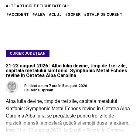
ALTE ARTICOLE ETICHETATE CU:
ACCIDENT
ALBA
CLUJ
SOFER
STALP DE CURENT
CURIER JUDEȚEAN
21-23 august 2026 | Alba Iulia devine, timp de trei zile,
capitala metalului simfonic: Symphonic Metal Echoes
revine în Cetatea Alba Carolina
Publicat
acum 7 ore
în
5 august 2026
De
Ioana Oprean
Alba Iulia devine, timp de trei zile, capitala metalului
simfonic: Symphonic Metal Echoes revine în Cetatea Alba
Carolina Alba Iulia se pregătește pentru trei zile de
muzică intensă, atmosferă gotică și emoții duse la extrem.
Între 21 și 23 august 2026, la Spațiile Ryma, în Cetatea