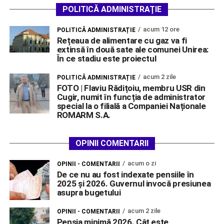
POLITICĂ ADMINISTRAȚIE
acum 12 ore
POLITICĂ ADMINISTRAȚIE
Rețeaua de alimentare cu gaz va fi
extinsă în două sate ale comunei Unirea:
În ce stadiu este proiectul
acum 2 zile
POLITICĂ ADMINISTRAȚIE
FOTO | Flaviu Rădițoiu, membru USR din
Cugir, numit în funcția de administrator
special la o filială a Companiei Naționale
ROMARM S.A.
OPINII COMENTARII
acum o zi
OPINII - COMENTARII
De ce nu au fost indexate pensiile în
2025 și 2026. Guvernul invocă presiunea
asupra bugetului
acum 2 zile
OPINII - COMENTARII
Pensia minimă 2026. Cât este