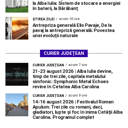
la Alba Iulia: Sistem de stocare a energiei
în baterii, la Bărăbanț
acum 10 ore
ŞTIREA ZILEI
Antrepriza generală Elis Pavaje, De la
pavaj la antrepriză generală: Povestea
unei evoluții naturale
CURIER JUDEȚEAN
acum 7 ore
CURIER JUDEȚEAN
21-23 august 2026 | Alba Iulia devine,
timp de trei zile, capitala metalului
simfonic: Symphonic Metal Echoes
revine în Cetatea Alba Carolina
acum 9 ore
CURIER JUDEȚEAN
14-16 august 2026 | Festivalul Roman
Apulum: Trei zile cu romani, daci,
gladiatori, lupte și foc în inima Cetății Alba
Carolina. Programul complet