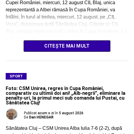
Cupei României, miercuri, 12 august CIL Blaj, unica
reprezentantă a Albei rămasă în Cupa României, va
întâlni, în turul al treilea, miercuri, 12 august, pe „CIL
Veza”, divizionara terță Sănătatea Cluj. Citește și: CIL
Blaj, singura reprezentantă a Albei în Cupa României, 2-1
cu […]
CITEȘTE MAI MULT
SPORT
Foto: CSM Unirea, regres în Cupa României,
comparativ cu ultimii doi ani! „Alb-negrii”, eliminare la
penalty-uri, la primul meci sub comanda lui Pustai, cu
Sănătatea Cluj!
Publicat
acum o zi
în
5 august 2026
De
Dan HENEGAR
Sănătatea Cluj – CSM Unirea Alba Iulia 7-6 (2-2), după