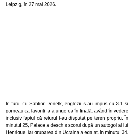
Leipzig, în 27 mai 2026.
În turul cu Șahtior Donețk, englezii s-au impus cu 3-1 și
porneau ca favoriți la ajungerea în finală, având în vedere
inclusiv faptul că returul l-au disputat pe teren propriu. În
minutul 25, Palace a deschis scorul după un autogol al lui
Henrique, iar gruparea din Ucraina a egalat, în minutul 34,