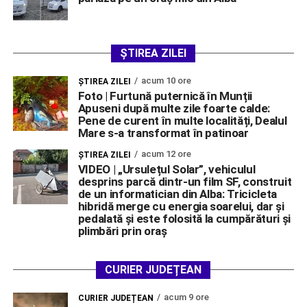
ȘTIREA ZILEI
acum 10 ore
ŞTIREA ZILEI
Foto | Furtună puternică în Munții
Apuseni după multe zile foarte calde:
Pene de curent în multe localități, Dealul
Mare s-a transformat în patinoar
acum 12 ore
ŞTIREA ZILEI
VIDEO | „Ursulețul Solar”, vehiculul
desprins parcă dintr-un film SF, construit
de un informatician din Alba: Tricicleta
hibridă merge cu energia soarelui, dar și
pedalată și este folosită la cumpărături și
plimbări prin oraș
CURIER JUDEȚEAN
acum 9 ore
CURIER JUDEȚEAN