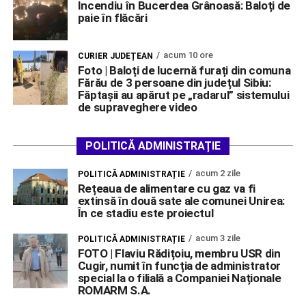
Incendiu în Bucerdea Grânoasă: Baloți de
paie în flăcări
acum 10 ore
CURIER JUDEȚEAN
Foto | Baloți de lucernă furați din comuna
Fărău de 3 persoane din județul Sibiu:
Făptașii au apărut pe „radarul” sistemului
de supraveghere video
POLITICĂ ADMINISTRAȚIE
acum 2 zile
POLITICĂ ADMINISTRAȚIE
Rețeaua de alimentare cu gaz va fi
extinsă în două sate ale comunei Unirea:
În ce stadiu este proiectul
acum 3 zile
POLITICĂ ADMINISTRAȚIE
FOTO | Flaviu Rădițoiu, membru USR din
Cugir, numit în funcția de administrator
special la o filială a Companiei Naționale
ROMARM S.A.