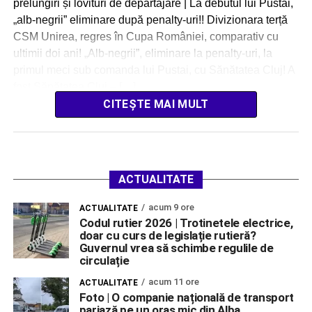
prelungiri și lovituri de departajare | La debutul lui Pustai,
„alb-negrii” eliminare după penalty-uri!! Divizionara terță
CSM Unirea, regres în Cupa României, comparativ cu
ultimii doi ani! „Alb-negrii”, eliminare la penalty-uri, la
primul meci sub comanda lui Pustai, cu Sănătatea Cluj! A
fost Sănătatea Cluj – […]
CITEȘTE MAI MULT
ACTUALITATE
acum 9 ore
ACTUALITATE
Codul rutier 2026 | Trotinetele electrice,
doar cu curs de legislație rutieră?
Guvernul vrea să schimbe regulile de
circulație
acum 11 ore
ACTUALITATE
Foto | O companie națională de transport
pariază pe un oraș mic din Alba