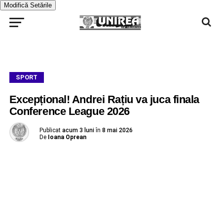
Modifică Setările
SPORT
Excepțional! Andrei Rațiu va juca finala
Conference League 2026
Publicat
acum 3 luni
în
8 mai 2026
De
Ioana Oprean