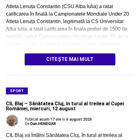
Atleta Lenuța Constantin (CSU Alba Iulia) a ratat
calificarea în finală la Campionatele Mondiale Under 20
Atleta Lenuța Constantin, legitimată la CS Universitar
Alba Iulia, a ratat calificarea în finala probei de 1500 de
metri în cadrul Campionatelor Mondiale Under 20, de la
Oregon (SUA). Citește și: Atletele Lenuța Constantin
(CSU Alba Iulia) și Mihaela […]
CITEȘTE MAI MULT
SPORT
CIL Blaj – Sănătatea Cluj, în turul al treilea al Cupei
României, miercuri, 12 august
Publicat
acum 17 ore
în
6 august 2026
De
Dan HENEGAR
CIL Blaj va întâlni Sănătatea Cluj, în turul al treilea al