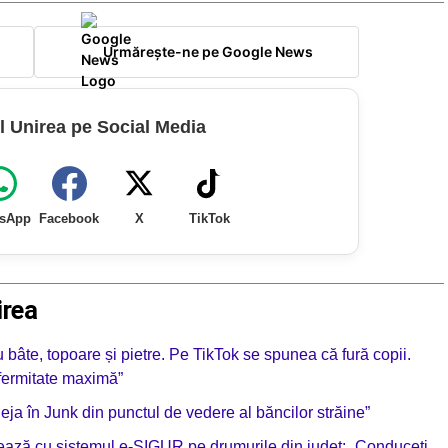
Urmărește-ne pe Google News
l Unirea pe Social Media
sApp
Facebook
X
TikTok
irea
 bâte, topoare și pietre. Pe TikTok se spunea că fură copii.
e fermitate maximă”
a în Junk din punctul de vedere al băncilor străine”
ionează cu sistemul e-SIGUR pe drumurile din județ: „Conduceți