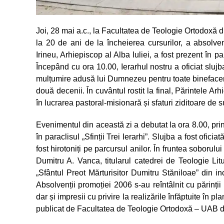
Joi, 28 mai a.c., la Facultatea de Teologie Ortodoxă di
la 20 de ani de la încheierea cursurilor, a absolvenț
Irineu, Arhiepiscop al Alba Iuliei, a fost prezent în par
Începând cu ora 10.00, Ierarhul nostru a oficiat sluj
mulțumire adusă lui Dumnezeu pentru toate binefaceril
două decenii. În cuvântul rostit la final, Părintele Ar
în lucrarea pastoral-misionară și sfaturi ziditoare de su
Evenimentul din această zi a debutat la ora 8.00, prin
în paraclisul „Sfinții Trei Ierarhi”. Slujba a fost ofi
fost hirotoniți pe parcursul anilor. În fruntea soborului 
Dumitru A. Vanca, titularul catedrei de Teologie Li
„Sfântul Preot Mărturisitor Dumitru Stăniloae” din in
Absolvenții promoției 2006 s-au reîntâlnit cu părinții 
dar și impresii cu privire la realizările înfăptuite în pl
publicat de Facultatea de Teologie Ortodoxă – UAB di