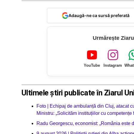
Adaugă-ne ca sursă preferată
Urmărește Ziaru
YouTube
Instagram
What
Ultimele știri publicate în Ziarul Un
Foto | Echipaj de ambulanță din Cluj, atacat cu
Ministru: „Solicităm instituțiilor cu competenț
Radu Georgescu, economist: „România este dej
9 august 2026 | Polițiștii rutieri din Alba acț