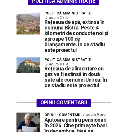
POLITICĂ ADMINISTRAȚIE
POLITICĂ ADMINISTRAȚIE
acum 2 zile
Rețeaua de apă, extinsă în
comuna Bistra: Peste 4
kilometri de conducte noi și
aproape 100 de
branșamente. În ce stadiu
este proiectul
POLITICĂ ADMINISTRAȚIE
acum 4 zile
Rețeaua de alimentare cu
gaz va fi extinsă în două
sate ale comunei Unirea: În
ce stadiu este proiectul
OPINII COMENTARII
acum 9 ore
OPINII - COMENTARII
Ajutoare pentru pensionari
în 2026. Cine primește bani
în decembrie, fără să