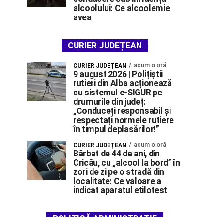
alcoolului: Ce alcoolemie
avea
CURIER JUDEȚEAN
acum o oră
CURIER JUDEȚEAN
9 august 2026 | Polițiștii
rutieri din Alba acționează
cu sistemul e-SIGUR pe
drumurile din județ:
„Conduceți responsabil și
respectați normele rutiere
în timpul deplasărilor!”
acum o oră
CURIER JUDEȚEAN
Bărbat de 44 de ani, din
Cricău, cu „alcool la bord” în
zori de zi pe o stradă din
localitate: Ce valoare a
indicat aparatul etilotest