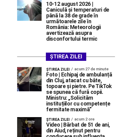
10-12 august 2026 |
Caniculă și temperaturi de
până la 38 de grade în
următoarele zile în
România: Meteorologii
avertizează asupra
disconfortului termic
ȘTIREA ZILEI
acum 27 de minute
ŞTIREA ZILEI
Foto | Echipaj de ambulanță
din Cluj, atacat cu bâte,
topoare și pietre. Pe TikTok
se spunea că fură copii.
Ministru: „Solicităm
instituțiilor cu competențe
fermitate maximă”
acum 2 ore
ŞTIREA ZILEI
Video | Bărbat de 51 de ani,
din Aiud, reținut pentru
conducere sub influența