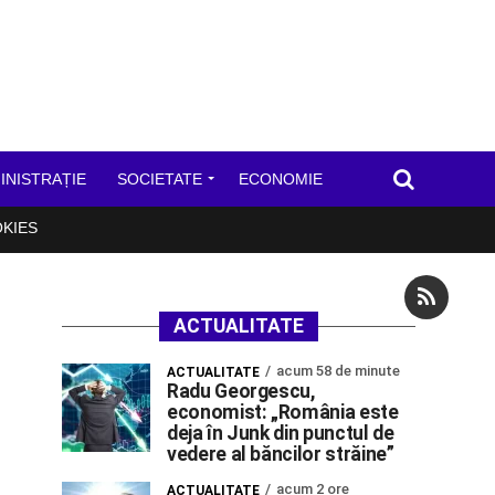
INISTRAȚIE
SOCIETATE
ECONOMIE
OKIES
ACTUALITATE
acum 58 de minute
ACTUALITATE
Radu Georgescu,
economist: „România este
deja în Junk din punctul de
vedere al băncilor străine”
acum 2 ore
ACTUALITATE