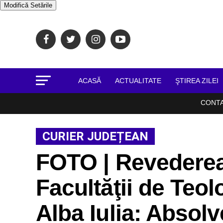
Modifică Setările
ACASĂ
ACTUALITATE
ŞTIREA ZILEI
CONT
CURIER JUDEȚEAN
FOTO | Revederea
Facultăţii de Teo
Alba Iulia: Absolv