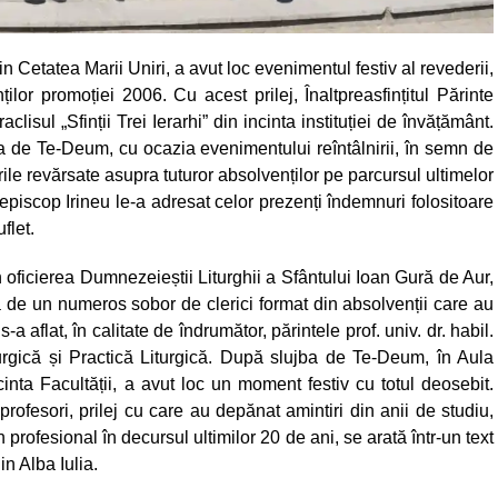
n Cetatea Marii Uniri, a avut loc evenimentul festiv al revederii,
ilor promoției 2006. Cu acest prilej, Înaltpreasfințitul Părinte
aclisul „Sfinții Trei Ierarhi” din incinta instituției de învățământ.
ba de Te-Deum, cu ocazia evenimentului reîntâlnirii, în semn de
e revărsate asupra tuturor absolvenților pe parcursul ultimelor
hiepiscop Irineu le-a adresat celor prezenți îndemnuri folositoare
flet.
 oficierea Dumnezeieștii Liturghii a Sfântului Ioan Gură de Aur,
ciată de un numeros sobor de clerici format din absolvenții care au
s-a aflat, în calitate de îndrumător, părintele prof. univ. dr. habil.
turgică și Practică Liturgică. După slujba de Te-Deum, în Aula
cinta Facultății, a avut loc un moment festiv cu totul deosebit.
profesori, prilej cu care au depănat amintiri din anii de studiu,
an profesional în decursul ultimilor 20 de ani, se arată într-un text
n Alba Iulia.