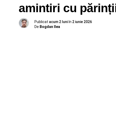
amintiri cu părinți
Publicat
acum 2 luni
în
2 iunie 2026
De
Bogdan Ilea