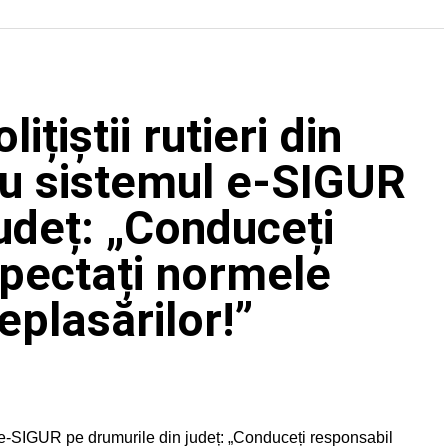
ițiștii rutieri din
cu sistemul e-SIGUR
udeț: „Conduceți
spectați normele
eplasărilor!”
ul e-SIGUR pe drumurile din județ: „Conduceți responsabil