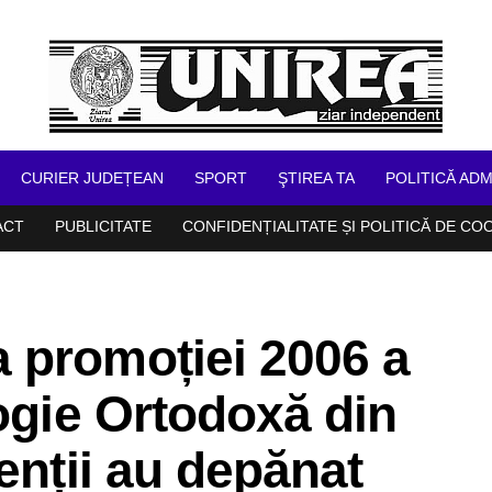
CURIER JUDEȚEAN
SPORT
ŞTIREA TA
POLITICĂ ADM
ACT
PUBLICITATE
CONFIDENȚIALITATE ȘI POLITICĂ DE CO
 promoției 2006 a
logie Ortodoxă din
enții au depănat