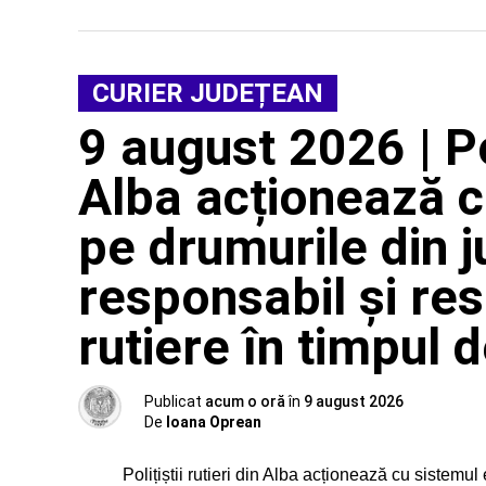
CURIER JUDEȚEAN
9 august 2026 | Pol
Alba acționează 
pe drumurile din j
responsabil și re
rutiere în timpul d
Publicat
acum o oră
în
9 august 2026
De
Ioana Oprean
Polițiștii rutieri din Alba acționează cu sistem