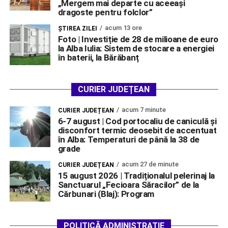
„Mergem mai departe cu aceeași
dragoste pentru folclor”
acum 13 ore
ŞTIREA ZILEI
Foto | Investiție de 28 de milioane de euro
la Alba Iulia: Sistem de stocare a energiei
în baterii, la Bărăbanț
CURIER JUDEȚEAN
acum 7 minute
CURIER JUDEȚEAN
6-7 august | Cod portocaliu de caniculă și
disconfort termic deosebit de accentuat
în Alba: Temperaturi de până la 38 de
grade
acum 27 de minute
CURIER JUDEȚEAN
15 august 2026 | Tradiționalul pelerinaj la
Sanctuarul „Fecioara Săracilor” de la
Cărbunari (Blaj): Program
POLITICĂ ADMINISTRAȚIE