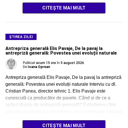
CITEȘTE MAI MULT
ŞTIREA ZILEI
Antrepriza generală Elis Pavaje, De la pavaj la
antrepriză generală: Povestea unei evoluții naturale
Publicat
acum 15 ore
în
5 august 2026
De
Ioana Oprean
Antrepriza generală Elis Pavaje, De la pavaj la antrepriză
generală: Povestea unei evoluții naturale Interviu cu dl.
Cristian Panea, director tehnic 1. Elis Pavaje este
cunoscută ca producător de pavele. Când și de ce a
apărut divizia de antrepriză generală? Extinderea către
antrepriza generală a venit firesc, ca o continuare naturală
a drumului nostru. Încă […]
CITEȘTE MAI MULT