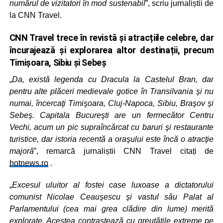
numărul de vizitatori în mod sustenabil
”, scriu jurnaliștii de
la CNN Travel.
CNN Travel trece în revistă și atracțiile celebre, dar
încurajează și explorarea altor destinații, precum
Timișoara, Sibiu și Sebeș
„
Da, există legenda cu Dracula la Castelul Bran, dar
pentru alte plăceri medievale gotice în Transilvania şi nu
numai, încercaţi Timişoara, Cluj-Napoca, Sibiu, Braşov şi
Sebeş. Capitala Bucureşti are un fermecător Centru
Vechi, acum un pic supraîncărcat cu baruri şi restaurante
turistice, dar istoria recentă a oraşului este încă o atracţie
majoră
”, remarcă jurnaliștii CNN Travel citați de
hotnews.ro
.
„
Excesul uluitor al fostei case luxoase a dictatorului
comunist Nicolae Ceauşescu şi vastul său Palat al
Parlamentului (cea mai grea clădire din lume) merită
explorate. Acestea contrastează cu greutăţile extreme pe