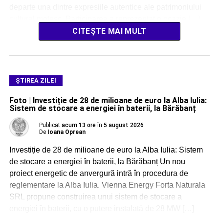
departe una dintre expresiile autentice ale patrimoniului
cultural moțesc. Participarea a reprezentat o ocazie […]
CITEȘTE MAI MULT
ŞTIREA ZILEI
Foto | Investiție de 28 de milioane de euro la Alba Iulia:
Sistem de stocare a energiei în baterii, la Bărăbanț
Publicat
acum 13 ore
în
5 august 2026
De
Ioana Oprean
Investiție de 28 de milioane de euro la Alba Iulia: Sistem
de stocare a energiei în baterii, la Bărăbanț Un nou
proiect energetic de anvergură intră în procedura de
reglementare la Alba Iulia. Vienna Energy Forta Naturala
SRL propune construirea unui sistem de stocare a
energiei în baterii, cu o putere instalată de 28 MW […]