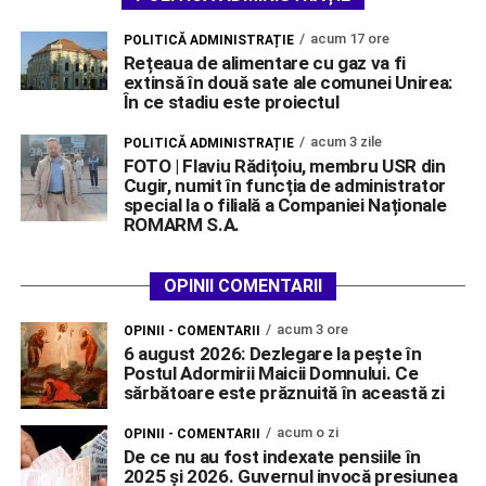
acum 17 ore
POLITICĂ ADMINISTRAȚIE
Rețeaua de alimentare cu gaz va fi
extinsă în două sate ale comunei Unirea:
În ce stadiu este proiectul
acum 3 zile
POLITICĂ ADMINISTRAȚIE
FOTO | Flaviu Rădițoiu, membru USR din
Cugir, numit în funcția de administrator
special la o filială a Companiei Naționale
ROMARM S.A.
OPINII COMENTARII
acum 3 ore
OPINII - COMENTARII
6 august 2026: Dezlegare la pește în
Postul Adormirii Maicii Domnului. Ce
sărbătoare este prăznuită în această zi
acum o zi
OPINII - COMENTARII
De ce nu au fost indexate pensiile în
2025 și 2026. Guvernul invocă presiunea