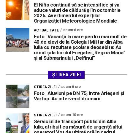
El Niño continuă să se intensifice și va
aduce valuri de căldură și în octombrie
2026. Avertimentul experților
Organizației Meteorologice Mondiale
acum 6 ore
ACTUALITATE
Foto | Vacanță la mare pentru mai mult de
40 de elevi de la Colegiul Militar din Alba
Iulia cu rezultate școlare deosebite: Au
urcat și la bordul Fregatei „Regina Maria”
și al Submarinului „Delfinul”
ȘTIREA ZILEI
acum 6 ore
ŞTIREA ZILEI
Foto | Aluviuni pe DN 75, între Arieșeni și
Vârtop: Au intervenit drumarii
acum 10 ore
ŞTIREA ZILEI
Serviciul de transport public din Alba
Iulia, atribuit ca măsură de urgență altui
operator! Vot de ultimă oră în cadrul