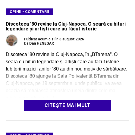
OPINII - COMENTARII
Discoteca ’80 revine la Cluj-Napoca. O seară cu hituri
legendare și artiști care au făcut istorie
Publicat
acum o zi
în
6 august 2026
De
Dan HENEGAR
Discoteca ’80 revine la Cluj-Napoca, în „BTarena”. O
seară cu hituri legendare și artiști care au făcut istorie
Iubitorii muzicii anilor ’80 au din nou motiv de sărbătoare.
Discoteca ’80 ajunge la Sala Polivalentă BTarena din
Cluj-Napoca, pe 19 septembrie, unde publicul va avea
ocazia să retrăiască atmosfera uneia dintre cele mai
iubite perioade din […]
CITEȘTE MAI MULT