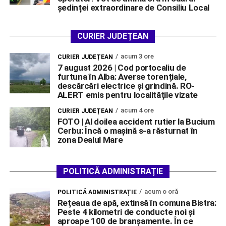
ședinței extraordinare de Consiliu Local
CURIER JUDEȚEAN
acum 3 ore
CURIER JUDEȚEAN
7 august 2026 | Cod portocaliu de
furtuna în Alba: Averse torențiale,
descărcări electrice și grindină. RO-
ALERT emis pentru localitățile vizate
acum 4 ore
CURIER JUDEȚEAN
FOTO | Al doilea accident rutier la Bucium
Cerbu: Încă o mașină s-a răsturnat în
zona Dealul Mare
POLITICĂ ADMINISTRAȚIE
acum o oră
POLITICĂ ADMINISTRAȚIE
Rețeaua de apă, extinsă în comuna Bistra:
Peste 4 kilometri de conducte noi și
aproape 100 de branșamente. În ce