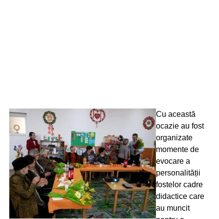
Cu această
ocazie au fost
organizate
momente de
evocare a
personalității
fostelor cadre
didactice care
au muncit