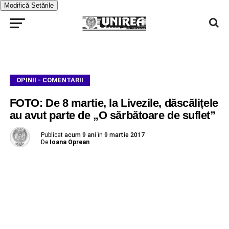
Modifică Setările
OPINII - COMENTARII
FOTO: De 8 martie, la Livezile, dăscălițele
au avut parte de „O sărbătoare de suflet”
Publicat
acum 9 ani
în
9 martie 2017
De
Ioana Oprean