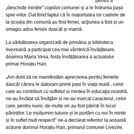
pentru a
„deschide mințile” copiilor comunei și a le îndruma pașii
spre viitor. Dat fiind faptul că în majoritatea lor cadrele de
la școala din comună au fost femei, acţiunea a fost și un
omagiu adus femeii dascăl și mamă.
La sărbătoarea organizată de primăria și biblioteca
livezeană a participat cea mai vârstnică învățătoare,
doamna Maria Vesa, fosta învățătoarea a actualului
primar Horațiu Han.
„Am dorit să ne manifestăm aprecierea pentru femeile
dascăl cărora le datoram primii pași în viața reală , celor
care au contribuit cu sufletul și mintea în educaţia noastră,
ne-au învățat să învăţăm și ne-au marcat caracterul, celor
care, pentru nunii, de multe ori au fost părinți în locul
părinților. Le mulțumim tuturor și le purtăm cu noi în minte
și în suflet mult respect!” ne-a declarat referitor la această
acțiune domnul Horațiu Han, primarul comunei Livezile.