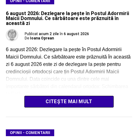
OPINII - COMENTARII
6 august 2026: Dezlegare la pește în Postul Adormirii
Maicii Domnului. Ce sărbătoare este prăznuită în
această zi
Publicat
acum 2 zile
în
6 august 2026
De
Ioana Oprean
6 august 2026: Dezlegare la pește în Postul Adormirii
Maicii Domnului. Ce sărbătoare este prăznuită în această
zi 6 august 2026 este zi de dezlegare la pește pentru
credincioșii ortodocși care țin Postul Adormirii Maicii
Domnului. Data coincide cu una dintre cele mai
importante sărbători din calendarul ortodox: Schimbarea
la Față a Domnului, praznic împărătesc […]
CITEȘTE MAI MULT
OPINII - COMENTARII