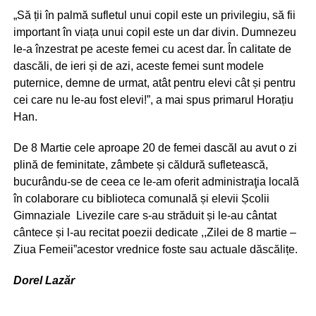
„Să ții în palmă sufletul unui copil este un privilegiu, să fii
important în viața unui copil este un dar divin. Dumnezeu
le-a înzestrat pe aceste femei cu acest dar. În calitate de
dascăli, de ieri și de azi, aceste femei sunt modele
puternice, demne de urmat, atât pentru elevi cât și pentru
cei care nu le-au fost elevi!”, a mai spus primarul Horațiu
Han.
De 8 Martie cele aproape 20 de femei dascăl au avut o zi
plină de feminitate, zâmbete și căldură sufletească,
bucurându-se de ceea ce le-am oferit administraţia locală
în colaborare cu biblioteca comunală și elevii Școlii
Gimnaziale Livezile care s-au străduit și le-au cântat
cântece și l-au recitat poezii dedicate ,,Zilei de 8 martie –
Ziua Femeii”acestor vrednice foste sau actuale dăscălițe.
Dorel Lazăr