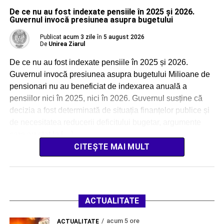
De ce nu au fost indexate pensiile în 2025 și 2026.
Guvernul invocă presiunea asupra bugetului
Publicat
acum 3 zile
în
5 august 2026
De
Unirea Ziarul
De ce nu au fost indexate pensiile în 2025 și 2026.
Guvernul invocă presiunea asupra bugetului Milioane de
pensionari nu au beneficiat de indexarea anuală a
pensiilor nici în 2025, nici în 2026. Guvernul susține că
decizia a fost determinată de situația finanțelor publice și
de necesitatea reducerii deficitului bugetar, argumente
care au stat la […]
CITEȘTE MAI MULT
ACTUALITATE
acum 5 ore
ACTUALITATE