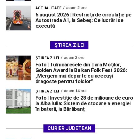
acum 2 ore
ACTUALITATE
6 august 2026 | Restricții de circulație pe
Autostrada A1, la Sebeș: Ce lucrări se
execută
ȘTIREA ZILEI
acum 3 ore
ŞTIREA ZILEI
Foto | Tulnicăresele din Țara Moților,
Golden Award la Balkan Folk Fest 2026:
„Mergem mai departe cu aceeași
dragoste pentru folclor”
acum 14 ore
ŞTIREA ZILEI
Foto | Investiție de 28 de milioane de euro
la Alba Iulia: Sistem de stocare a energiei
în baterii, la Bărăbanț
CURIER JUDEȚEAN