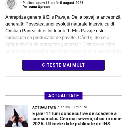
Publicat
acum 16 ore
în
5 august 2026
De
Ioana Oprean
Antrepriza generală Elis Pavaje, De la pavaj la antrepriză
generală: Povestea unei evoluții naturale Interviu cu dl.
Cristian Panea, director tehnic 1. Elis Pavaje este
cunoscută ca producător de pavele. Când și de ce a
apărut divizia de antrepriză generală? Extinderea către
antrepriza generală a venit firesc, ca o continuare naturală
a drumului nostru. Încă […]
CITEȘTE MAI MULT
ACTUALITATE
acum 13 minute
ACTUALITATE
E jale! 11 luni consecutive de scădere a
consumului. Cea mai severă, chiar în iunie
2026. Ultimele date publicate de INS