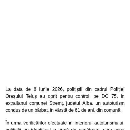
La data de 8 iunie 2026, polițiștii din cadrul Poliției
Orașului Teiuș au oprit pentru control, pe DC 75, în
extrailanul comunei Stremț, județul Alba, un autoturism
condus de un bărbat, în vârstă de 61 de ani, din comună.
În urma verificărilor efectuate în interiorul autoturismului,
polițiștii au identificat o armă de vânătoare, care avea