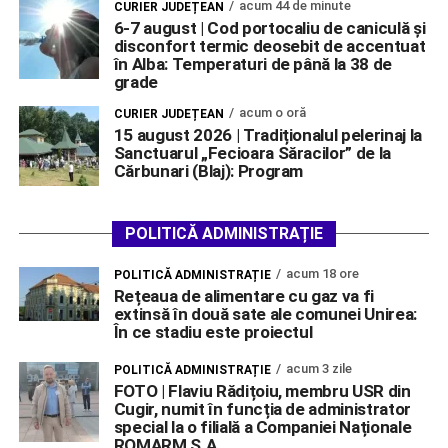
acum 44 de minute
CURIER JUDEȚEAN
6-7 august | Cod portocaliu de caniculă și
disconfort termic deosebit de accentuat
în Alba: Temperaturi de până la 38 de
grade
acum o oră
CURIER JUDEȚEAN
15 august 2026 | Tradiționalul pelerinaj la
Sanctuarul „Fecioara Săracilor” de la
Cărbunari (Blaj): Program
POLITICĂ ADMINISTRAȚIE
acum 18 ore
POLITICĂ ADMINISTRAȚIE
Rețeaua de alimentare cu gaz va fi
extinsă în două sate ale comunei Unirea:
În ce stadiu este proiectul
acum 3 zile
POLITICĂ ADMINISTRAȚIE
FOTO | Flaviu Rădițoiu, membru USR din
Cugir, numit în funcția de administrator
special la o filială a Companiei Naționale
ROMARM S.A.