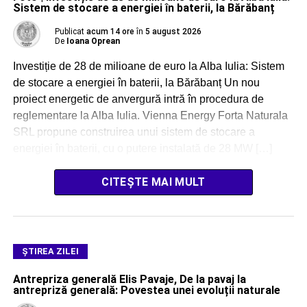
Sistem de stocare a energiei în baterii, la Bărăbanț
Publicat
acum 14 ore
în
5 august 2026
De
Ioana Oprean
Investiție de 28 de milioane de euro la Alba Iulia: Sistem
de stocare a energiei în baterii, la Bărăbanț Un nou
proiect energetic de anvergură intră în procedura de
reglementare la Alba Iulia. Vienna Energy Forta Naturala
SRL propune construirea unui sistem de stocare a
energiei în baterii, cu o putere instalată de 28 MW […]
CITEȘTE MAI MULT
ŞTIREA ZILEI
Antrepriza generală Elis Pavaje, De la pavaj la
antrepriză generală: Povestea unei evoluții naturale