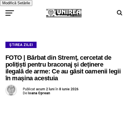
Modifică Setările
ŞTIREA ZILEI
FOTO | Bărbat din Stremț, cercetat de
polițiști pentru braconaj și deținere
ilegală de arme: Ce au găsit oamenii legii
în mașina acestuia
Publicat
acum 2 luni
în
8 iunie 2026
De
Ioana Oprean