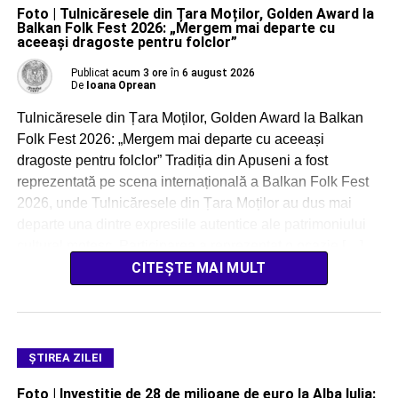
Foto | Tulnicăresele din Țara Moților, Golden Award la
Balkan Folk Fest 2026: „Mergem mai departe cu
aceeași dragoste pentru folclor”
Publicat
acum 3 ore
în
6 august 2026
De
Ioana Oprean
Tulnicăresele din Țara Moților, Golden Award la Balkan
Folk Fest 2026: „Mergem mai departe cu aceeași
dragoste pentru folclor” Tradiția din Apuseni a fost
reprezentată pe scena internațională a Balkan Folk Fest
2026, unde Tulnicăresele din Țara Moților au dus mai
departe una dintre expresiile autentice ale patrimoniului
cultural moțesc. Participarea a reprezentat o ocazie […]
CITEȘTE MAI MULT
ŞTIREA ZILEI
Foto | Investiție de 28 de milioane de euro la Alba Iulia: