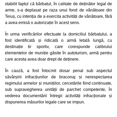
stabilit faptul că bărbatul, în calitate de deținător legal de
arme, s-a deplasat pe raza unui fond de vânătoare din
Teiuș, cu intenția de a exercita activități de vânătoare, fără
a avea emisă o autorizație în acest sens.
În urma verificărilor efectuate la domiciliul bărbatului, a
fost identificată și ridicată o armă letală lungă, cu
destinație tir sportiv, care corespunde calibrului
elementelor de muniție găsite în autoturism, armă pentru
care acesta avea doar drept de deținere.
În cauză, a fost întocmit dosar penal sub aspectul
săvârșirii infracțiunilor de braconaj și nerespectarea
regimului armelor și munițiilor, cercetările fiind continuate,
sub supravegherea unității de parchet competente, în
vederea documentării întregii activități infracționale și
dispunerea măsurilor legale care se impun.