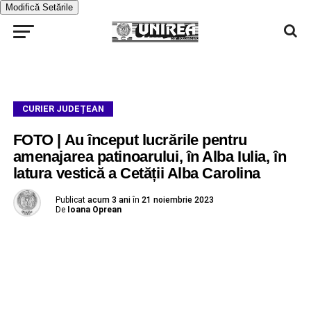
Modifică Setările
CURIER JUDEȚEAN
FOTO | Au început lucrările pentru
amenajarea patinoarului, în Alba Iulia, în
latura vestică a Cetății Alba Carolina
Publicat
acum 3 ani
în
21 noiembrie 2023
De
Ioana Oprean