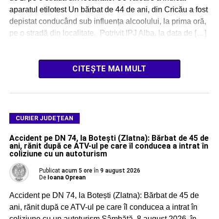
aparatul etilotest Un bărbat de 44 de ani, din Cricău a fost
depistat conducând sub influența alcoolului, la prima oră,
pe o stradă din localitate. Potrivit IPJ Alba, la data de […]
CITEȘTE MAI MULT
CURIER JUDEȚEAN
Accident pe DN 74, la Botești (Zlatna): Bărbat de 45 de
ani, rănit după ce ATV-ul pe care îl conducea a intrat în
coliziune cu un autoturism
Publicat
acum 5 ore
în
9 august 2026
De
Ioana Oprean
Accident pe DN 74, la Botești (Zlatna): Bărbat de 45 de
ani, rănit după ce ATV-ul pe care îl conducea a intrat în
coliziune cu un autoturism Sâmbătă, 8 august 2026, în