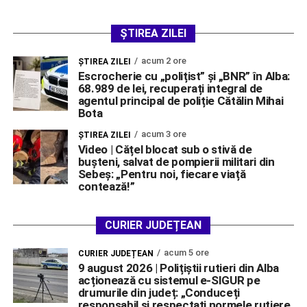
ȘTIREA ZILEI
acum 2 ore
ŞTIREA ZILEI
Escrocherie cu „polițist” și „BNR” în Alba:
68.989 de lei, recuperați integral de
agentul principal de poliție Cătălin Mihai
Bota
acum 3 ore
ŞTIREA ZILEI
Video | Cățel blocat sub o stivă de
bușteni, salvat de pompierii militari din
Sebeș: „Pentru noi, fiecare viață
contează!”
CURIER JUDEȚEAN
acum 5 ore
CURIER JUDEȚEAN
9 august 2026 | Polițiștii rutieri din Alba
acționează cu sistemul e-SIGUR pe
drumurile din județ: „Conduceți
responsabil și respectați normele rutiere