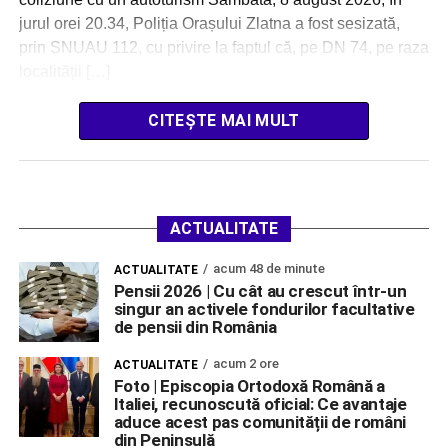
jurul orei 20.34, Poliția Orașului Zlatna a fost sesizată,
prin SNUAU 112, cu privire la faptul că, pe DN 74, pe raza
localității […]
CITEȘTE MAI MULT
ACTUALITATE
acum 48 de minute
ACTUALITATE
Pensii 2026 | Cu cât au crescut într-un
singur an activele fondurilor facultative
de pensii din România
acum 2 ore
ACTUALITATE
Foto | Episcopia Ortodoxă Română a
Italiei, recunoscută oficial: Ce avantaje
aduce acest pas comunității de români
din Peninsulă