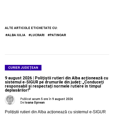
ALTE ARTICOLE ETICHETATE CU:
ALBA IULIA
LUCRARI
PATINOAR
CURIER JUDEȚEAN
9 august 2026 | Polițiștii rutieri din Alba acționează cu
sistemul e-SIGUR pe drumurile din județ: „Conduceți
responsabil și respectați normele rutiere în timpul
deplasărilor!”
Publicat
acum 5 ore
în
9 august 2026
De
Ioana Oprean
Polițiștii rutieri din Alba acționează cu sistemul e-SIGUR