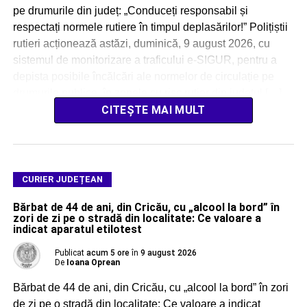
pe drumurile din județ: „Conduceți responsabil și
respectați normele rutiere în timpul deplasărilor!” Polițiștii
rutieri acționează astăzi, duminică, 9 august 2026, cu
sistemul de monitorizare a traficului e-SIGUR, pentru a
depista posibile încălcări ale normelor de circulație pe
drumurile publice, în zonele cu risc rutier din județul […]
CITEȘTE MAI MULT
CURIER JUDEȚEAN
Bărbat de 44 de ani, din Cricău, cu „alcool la bord” în
zori de zi pe o stradă din localitate: Ce valoare a
indicat aparatul etilotest
Publicat
acum 5 ore
în
9 august 2026
De
Ioana Oprean
Bărbat de 44 de ani, din Cricău, cu „alcool la bord” în zori
de zi pe o stradă din localitate: Ce valoare a indicat