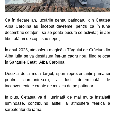
Ca în fiecare an, lucrările pentru patinoarul din Cetatea
Alba Carolina au început devreme, pentru ca în luna
decembrie cetățenii să se poată bucura ce activități în aer
liber alături de copii sau nepoți.
În anul 2023, atmosfera magică a Târgului de Crăciun din
Alba Iulia se va desfășura într-un cadru nou, fiind relocat
în Șanțurile Cetății Alba Carolina.
Decizia de a muta târgul, spun reprezentanții primăriei
pentru ziarulunirea.ro, a fost determinată de
inconveniențele create de muzica de pe patinoar.
În plus, Cetatea va fi iluminată de mai multe instalații
luminoase, contribuind astfel la atmosfera feerică a
sărbătorilor de iarnă.