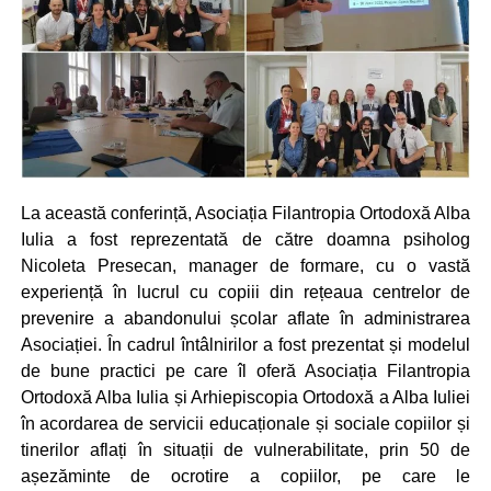
La această conferință, Asociația Filantropia Ortodoxă Alba
Iulia a fost reprezentată de către doamna psiholog
Nicoleta Presecan, manager de formare, cu o vastă
experiență în lucrul cu copiii din rețeaua centrelor de
prevenire a abandonului școlar aflate în administrarea
Asociației. În cadrul întâlnirilor a fost prezentat și modelul
de bune practici pe care îl oferă Asociația Filantropia
Ortodoxă Alba Iulia și Arhiepiscopia Ortodoxă a Alba Iuliei
în acordarea de servicii educaționale și sociale copiilor și
tinerilor aflați în situații de vulnerabilitate, prin 50 de
așezăminte de ocrotire a copiilor, pe care le