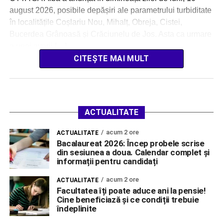
august 2026, posibile depășiri ale parametrului turbiditate
în localitățile Coșlariu Nou, Mihalț, Obreja, Cistei,
Bucerdea Grânoasă și Crăciunelu de Jos. Asta ca urmare
a unei avarii […]
CITEȘTE MAI MULT
ACTUALITATE
acum 2 ore
ACTUALITATE
Bacalaureat 2026: Încep probele scrise
din sesiunea a doua. Calendar complet și
informații pentru candidați
acum 2 ore
ACTUALITATE
Facultatea îți poate aduce ani la pensie!
Cine beneficiază și ce condiții trebuie
îndeplinite