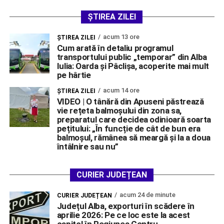
ȘTIREA ZILEI
acum 13 ore
ŞTIREA ZILEI
Cum arată în detaliu programul
transportului public „temporar” din Alba
Iulia: Oarda și Pâclișa, acoperite mai mult
pe hârtie
acum 14 ore
ŞTIREA ZILEI
VIDEO | O tânără din Apuseni păstrează
vie rețeta balmoșului din zona sa,
preparatul care decidea odinioară soarta
pețitului: „În funcție de cât de bun era
balmoșul, rămânea să meargă și la a doua
întâlnire sau nu”
CURIER JUDEȚEAN
acum 24 de minute
CURIER JUDEȚEAN
Județul Alba, exporturi în scădere în
aprilie 2026: Pe ce loc este la acest