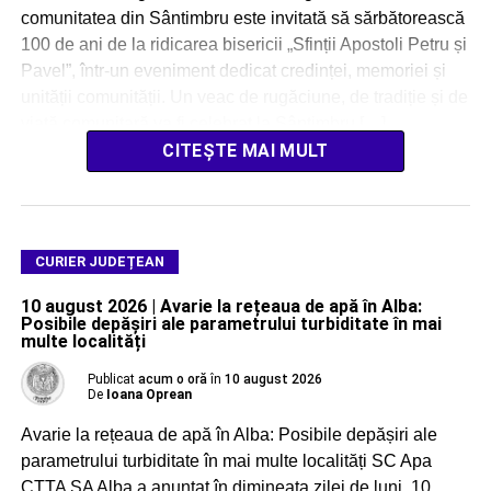
comunitatea din Sântimbru este invitată să sărbătorească
100 de ani de la ridicarea bisericii „Sfinții Apostoli Petru și
Pavel”, într-un eveniment dedicat credinței, memoriei și
unității comunității. Un veac de rugăciune, de tradiție și de
viață comunitară va fi celebrat la Sântimbru […]
CITEȘTE MAI MULT
CURIER JUDEȚEAN
10 august 2026 | Avarie la rețeaua de apă în Alba:
Posibile depășiri ale parametrului turbiditate în mai
multe localități
Publicat
acum o oră
în
10 august 2026
De
Ioana Oprean
Avarie la rețeaua de apă în Alba: Posibile depășiri ale
parametrului turbiditate în mai multe localități SC Apa
CTTA SA Alba a anunțat în dimineața zilei de luni, 10