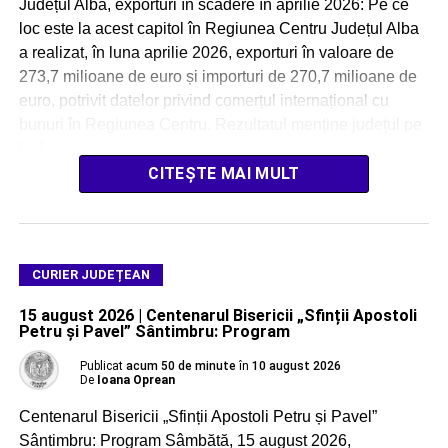
Județul Alba, exporturi în scădere în aprilie 2026: Pe ce
loc este la acest capitol în Regiunea Centru Județul Alba
a realizat, în luna aprilie 2026, exporturi în valoare de
273,7 milioane de euro și importuri de 270,7 milioane de
euro, potrivit datelor privind comerțul internațional cu
bunuri în Regiunea Centru. Rezultatul menține județul pe
[…]
CITEȘTE MAI MULT
CURIER JUDEȚEAN
15 august 2026 | Centenarul Bisericii „Sfinții Apostoli
Petru și Pavel” Sântimbru: Program
Publicat
acum 50 de minute
în
10 august 2026
De
Ioana Oprean
Centenarul Bisericii „Sfinții Apostoli Petru și Pavel”
Sântimbru: Program Sâmbătă, 15 august 2026,