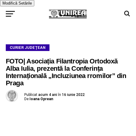
Modifică Setările
CURIER JUDEȚEAN
FOTO| Asociația Filantropia Ortodoxă
Alba Iulia, prezentă la Conferința
Internațională „Incluziunea rromilor” din
Praga
Publicat
acum 4 ani
în
16 iunie 2022
De
Ioana Oprean