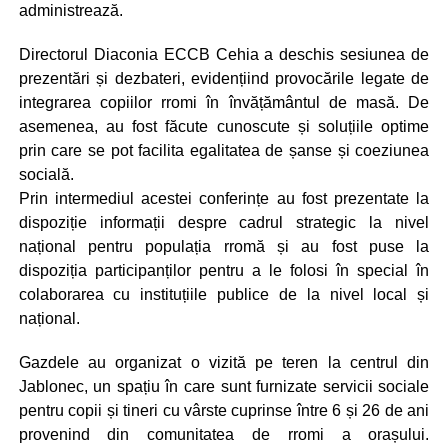
administrează.
Directorul Diaconia ECCB Cehia a deschis sesiunea de
prezentări și dezbateri, evidențiind provocările legate de
integrarea copiilor rromi în învățământul de masă. De
asemenea, au fost făcute cunoscute și soluțiile optime
prin care se pot facilita egalitatea de șanse și coeziunea
socială.
Prin intermediul acestei conferințe au fost prezentate la
dispoziție informații despre cadrul strategic la nivel
național pentru populația rromă și au fost puse la
dispoziția participanților pentru a le folosi în special în
colaborarea cu instituțiile publice de la nivel local și
național.
Gazdele au organizat o vizită pe teren la centrul din
Jablonec, un spațiu în care sunt furnizate servicii sociale
pentru copii și tineri cu vârste cuprinse între 6 și 26 de ani
provenind din comunitatea de rromi a orașului.