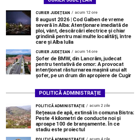
acum 12 ore
CURIER JUDEȚEAN
8 august 2026 | Cod Galben de vreme
severă în Alba: Atenționare imediată de
ploi, vânt, descărcări electrice și chiar
grindină pentru mai multe localități, între
care și Alba Iulia
acum 14 ore
CURIER JUDEȚEAN
Șofer de BMW, din Lancrăm, judecat
pentru tentativă de omor: A provocat
intenționat răsturnarea mașinii unui alt
șofer, pe un drum din apropiere de Cugir
POLITICĂ ADMINISTRAȚIE
acum 2 zile
POLITICĂ ADMINISTRAȚIE
Rețeaua de apă, extinsă în comuna Bistra:
Peste 4 kilometri de conducte noi și
aproape 100 de branșamente. În ce
stadiu este proiectul
acum 4 zile
POLITICĂ ADMINISTRAȚIE