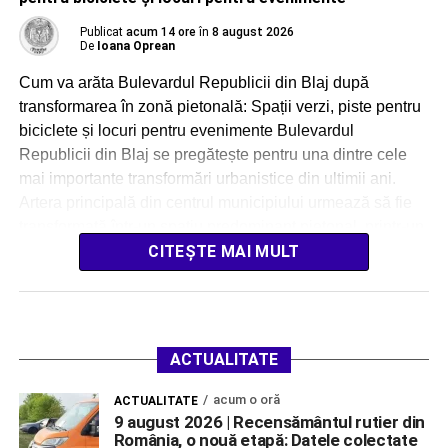
Publicat
acum 14 ore
în
8 august 2026
De
Ioana Oprean
Cum va arăta Bulevardul Republicii din Blaj după
transformarea în zonă pietonală: Spații verzi, piste pentru
biciclete și locuri pentru evenimente Bulevardul
Republicii din Blaj se pregătește pentru una dintre cele
mai importante transformări urbanistice din ultimii ani.
Artera principală din centrul municipiului urmează să fie
transformată într-un spațiu predominant pietonal, printr-un
proiect estimat la […]
CITEȘTE MAI MULT
ACTUALITATE
acum o oră
ACTUALITATE
9 august 2026 | Recensământul rutier din
România, o nouă etapă: Datele colectate