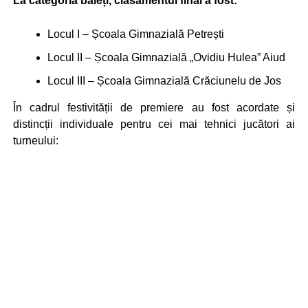
La categoria băieți, clasamentul final a fost:
Locul I – Școala Gimnazială Petrești
Locul II – Școala Gimnazială „Ovidiu Hulea” Aiud
Locul III – Școala Gimnazială Crăciunelu de Jos
În cadrul festivității de premiere au fost acordate și
distincții individuale pentru cei mai tehnici jucători ai
turneului: