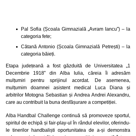
Pal Sofia (Școala Gimnazială „Avram Iancu”) – la
categoria fete;
Cătană Antonio (Școala Gimnazială Petrești) – la
categoria băieți.
Etapa județeană a fost găzduită de Universitatea „1
Decembrie 1918” din Alba Iulia, căreia îi adresăm
mulțumiri pentru sprijinul acordat. De asemenea,
mulțumim doamnei asistent medical Luca Diana și
arbitrilor Motogna Sebastian și Andrea Andrei Alexandru,
care au contribuit la buna desfășurare a competiției.
Alba Handbal Challenge continuă să promoveze sportul,
spiritul de echipă și fair-play-ul în rândul elevilor, oferindu-
le tinerilor handbaliști oportunitatea de a-și demonstra