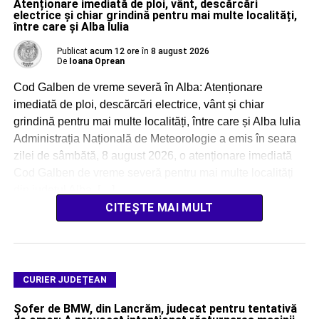
Atenționare imediată de ploi, vânt, descărcări
electrice și chiar grindină pentru mai multe localități,
între care și Alba Iulia
Publicat
acum 12 ore
în
8 august 2026
De
Ioana Oprean
Cod Galben de vreme severă în Alba: Atenționare
imediată de ploi, descărcări electrice, vânt și chiar
grindină pentru mai multe localități, între care și Alba Iulia
Administrația Națională de Meteorologie a emis în seara
zilei de sâmbătă, 8 august 2026, o atenționare imediată
Cod Galben de vreme severă pentru mai multe localități
din județul Alba, […]
CITEȘTE MAI MULT
CURIER JUDEȚEAN
Șofer de BMW, din Lancrăm, judecat pentru tentativă