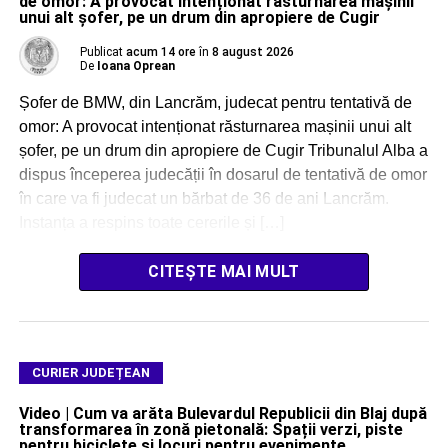
de omor: A provocat intenționat răsturnarea mașinii
unui alt șofer, pe un drum din apropiere de Cugir
Publicat
acum 14 ore
în
8 august 2026
De
Ioana Oprean
Șofer de BMW, din Lancrăm, judecat pentru tentativă de
omor: A provocat intenționat răsturnarea mașinii unui alt
șofer, pe un drum din apropiere de Cugir Tribunalul Alba a
dispus începerea judecății în dosarul de tentativă de omor
în care va fi judecat un bărbat de 36 de ani Lancrăm.
Instanța a respins toate cererile și […]
CITEȘTE MAI MULT
CURIER JUDEȚEAN
Video | Cum va arăta Bulevardul Republicii din Blaj după
transformarea în zonă pietonală: Spații verzi, piste
pentru biciclete și locuri pentru evenimente