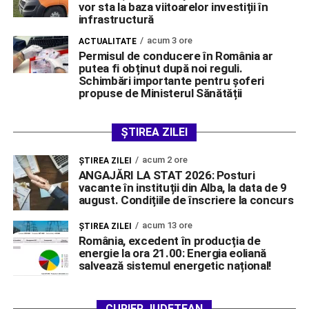
vor sta la baza viitoarelor investiții în
infrastructură
acum 3 ore
ACTUALITATE
Permisul de conducere în România ar
putea fi obținut după noi reguli.
Schimbări importante pentru șoferi
propuse de Ministerul Sănătății
ȘTIREA ZILEI
acum 2 ore
ŞTIREA ZILEI
ANGAJĂRI LA STAT 2026: Posturi
vacante în instituții din Alba, la data de 9
august. Condițiile de înscriere la concurs
acum 13 ore
ŞTIREA ZILEI
România, excedent în producția de
energie la ora 21.00: Energia eoliană
salvează sistemul energetic național!
CURIER JUDEȚEAN