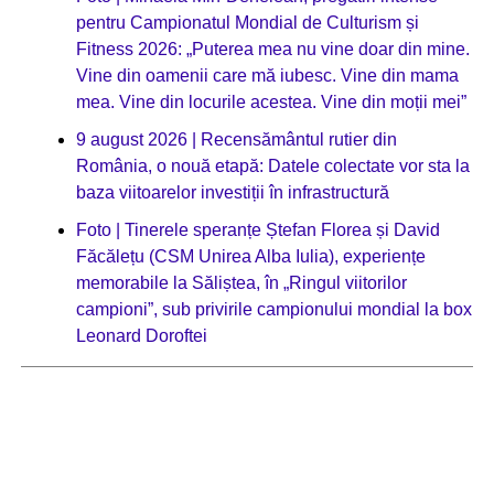
pentru Campionatul Mondial de Culturism și
Fitness 2026: „Puterea mea nu vine doar din mine.
Vine din oamenii care mă iubesc. Vine din mama
mea. Vine din locurile acestea. Vine din moții mei”
9 august 2026 | Recensământul rutier din
România, o nouă etapă: Datele colectate vor sta la
baza viitoarelor investiții în infrastructură
Foto | Tinerele speranțe Ștefan Florea și David
Făcălețu (CSM Unirea Alba Iulia), experiențe
memorabile la Săliștea, în „Ringul viitorilor
campioni”, sub privirile campionului mondial la box
Leonard Doroftei