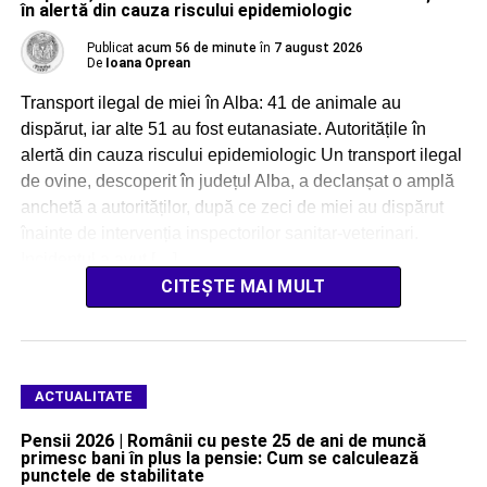
în alertă din cauza riscului epidemiologic
Publicat
acum 56 de minute
în
7 august 2026
De
Ioana Oprean
Transport ilegal de miei în Alba: 41 de animale au
dispărut, iar alte 51 au fost eutanasiate. Autoritățile în
alertă din cauza riscului epidemiologic Un transport ilegal
de ovine, descoperit în județul Alba, a declanșat o amplă
anchetă a autorităților, după ce zeci de miei au dispărut
înainte de intervenția inspectorilor sanitar-veterinari.
Incidentul a avut […]
CITEȘTE MAI MULT
ACTUALITATE
Pensii 2026 | Românii cu peste 25 de ani de muncă
primesc bani în plus la pensie: Cum se calculează
punctele de stabilitate