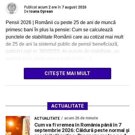
Publicat
acum 2 ore
în
7 august 2026
De
Ioana Oprean
Pensii 2026 | Românii cu peste 25 de ani de muncă
primesc bani în plus la pensie: Cum se calculează
punctele de stabilitate Românii care au cotizat mai mult
de 25 de ani la sistemul public de pensii beneficiază,
potrivit Legii nr. 360/2023, de puncte de stabilitate, un
avantaj care poate aduce sute de lei […]
CITEȘTE MAI MULT
ACTUALITATE
acum 26 de minute
ACTUALITATE
Cum va fi vremea în România până în 7
septembrie 2026: Căldură peste normal și