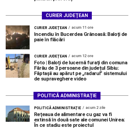
CURIER JUDEȚEAN
acum 11 ore
CURIER JUDEȚEAN
Incendiu în Bucerdea Grânoasă: Baloți de
paie în flăcări
acum 12 ore
CURIER JUDEȚEAN
Foto | Baloți de lucernă furați din comuna
Fărău de 3 persoane din județul Sibiu:
Făptașii au apărut pe „radarul” sistemului
de supraveghere video
POLITICĂ ADMINISTRAȚIE
acum 2 zile
POLITICĂ ADMINISTRAȚIE
Rețeaua de alimentare cu gaz va fi
extinsă în două sate ale comunei Unirea:
În ce stadiu este proiectul