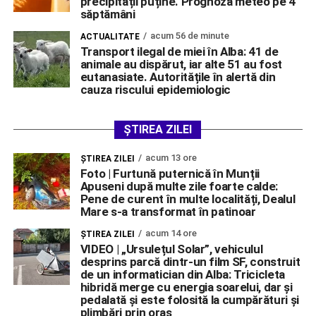
precipitații puține. Prognoza meteo pe 4
săptămâni
acum 56 de minute
ACTUALITATE
Transport ilegal de miei în Alba: 41 de
animale au dispărut, iar alte 51 au fost
eutanasiate. Autoritățile în alertă din
cauza riscului epidemiologic
ȘTIREA ZILEI
acum 13 ore
ŞTIREA ZILEI
Foto | Furtună puternică în Munții
Apuseni după multe zile foarte calde:
Pene de curent în multe localități, Dealul
Mare s-a transformat în patinoar
acum 14 ore
ŞTIREA ZILEI
VIDEO | „Ursulețul Solar”, vehiculul
desprins parcă dintr-un film SF, construit
de un informatician din Alba: Tricicleta
hibridă merge cu energia soarelui, dar și
pedalată și este folosită la cumpărături și
plimbări prin oraș