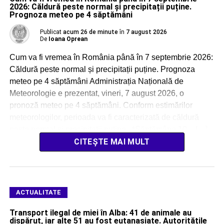
2026: Căldură peste normal și precipitații puține.
Prognoza meteo pe 4 săptămâni
Publicat
acum 26 de minute
în
7 august 2026
De
Ioana Oprean
Cum va fi vremea în România până în 7 septembrie 2026:
Căldură peste normal și precipitații puține. Prognoza
meteo pe 4 săptămâni Administrația Națională de
Meteorologie e prezentat, vineri, 7 august 2026, o
pronoză meteo pe 4 săptămâni. Conform estimărilor
meteorologilor, perioada va fi caracterizată de căldură
peste normal și precipitații puține. *Săptămâna 10 – […]
CITEȘTE MAI MULT
ACTUALITATE
Transport ilegal de miei în Alba: 41 de animale au
dispărut, iar alte 51 au fost eutanasiate. Autoritățile