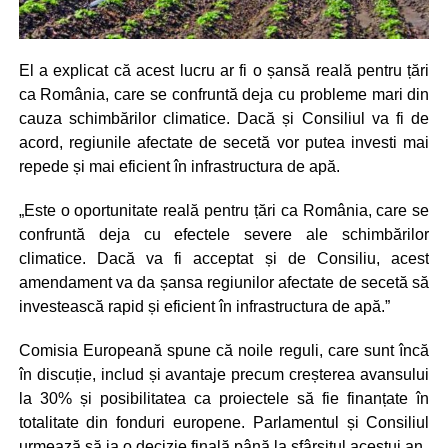
El a explicat că acest lucru ar fi o șansă reală pentru țări
ca România, care se confruntă deja cu probleme mari din
cauza schimbărilor climatice. Dacă și Consiliul va fi de
acord, regiunile afectate de secetă vor putea investi mai
repede și mai eficient în infrastructura de apă.
„Este o oportunitate reală pentru țări ca România, care se
confruntă deja cu efectele severe ale schimbărilor
climatice. Dacă va fi acceptat și de Consiliu, acest
amendament va da șansa regiunilor afectate de secetă să
investească rapid și eficient în infrastructura de apă.”
Comisia Europeană spune că noile reguli, care sunt încă
în discuție, includ și avantaje precum creșterea avansului
la 30% și posibilitatea ca proiectele să fie finanțate în
totalitate din fonduri europene. Parlamentul și Consiliul
urmează să ia o decizie finală până la sfârșitul acestui an.