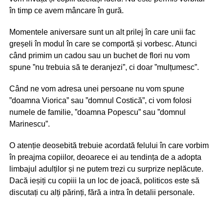
în timp ce avem mâncare în gură.
Momentele aniversare sunt un alt prilej în care unii fac
greșeli în modul în care se comportă și vorbesc. Atunci
când primim un cadou sau un buchet de flori nu vom
spune ”nu trebuia să te deranjezi”, ci doar ”mulțumesc”.
Când ne vom adresa unei persoane nu vom spune
”doamna Viorica” sau ”domnul Costică”, ci vom folosi
numele de familie, ”doamna Popescu” sau ”domnul
Marinescu”.
O atenție deosebită trebuie acordată felului în care vorbim
în preajma copiilor, deoarece ei au tendința de a adopta
limbajul adulților și ne putem trezi cu surprize neplăcute.
Dacă ieșiți cu copiii la un loc de joacă, politicos este să
discutați cu alți părinți, fără a intra în detalii personale.