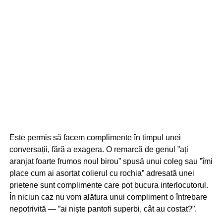
Este permis să facem complimente în timpul unei
conversații, fără a exagera. O remarcă de genul ”ați
aranjat foarte frumos noul birou” spusă unui coleg sau ”îmi
place cum ai asortat colierul cu rochia” adresată unei
prietene sunt complimente care pot bucura interlocutorul.
În niciun caz nu vom alătura unui compliment o întrebare
nepotrivită — ”ai niște pantofi superbi, cât au costat?”.