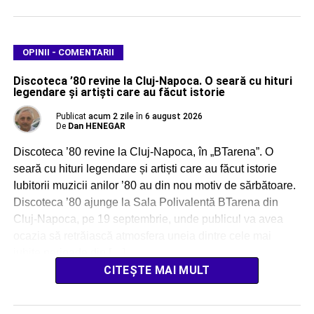
OPINII - COMENTARII
Discoteca ’80 revine la Cluj-Napoca. O seară cu hituri
legendare și artiști care au făcut istorie
Publicat
acum 2 zile
în
6 august 2026
De
Dan HENEGAR
Discoteca ’80 revine la Cluj-Napoca, în „BTarena”. O
seară cu hituri legendare și artiști care au făcut istorie
Iubitorii muzicii anilor ’80 au din nou motiv de sărbătoare.
Discoteca ’80 ajunge la Sala Polivalentă BTarena din
Cluj-Napoca, pe 19 septembrie, unde publicul va avea
ocazia să retrăiască atmosfera uneia dintre cele mai
iubite perioade din […]
CITEȘTE MAI MULT