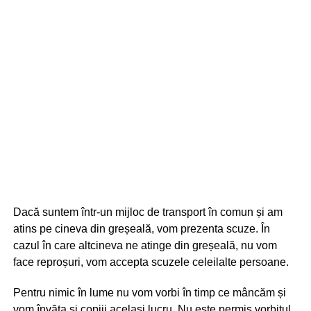
Dacă suntem într-un mijloc de transport în comun și am
atins pe cineva din greșeală, vom prezenta scuze. În
cazul în care altcineva ne atinge din greșeală, nu vom
face reproșuri, vom accepta scuzele celeilalte persoane.
Pentru nimic în lume nu vom vorbi în timp ce mâncăm și
vom învăța și copiii același lucru. Nu este permis vorbitul