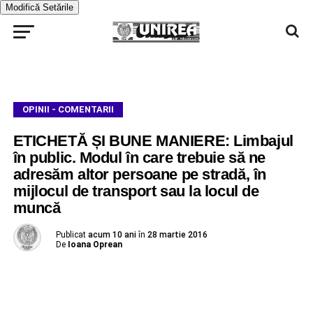
Modifică Setările
OPINII - COMENTARII
ETICHETĂ ȘI BUNE MANIERE: Limbajul
în public. Modul în care trebuie să ne
adresăm altor persoane pe stradă, în
mijlocul de transport sau la locul de
muncă
Publicat
acum 10 ani
în
28 martie 2016
De
Ioana Oprean