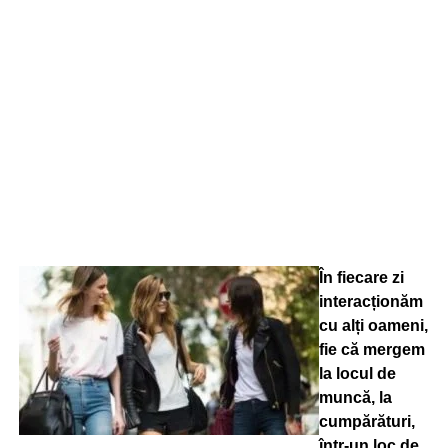
În fiecare zi
interacționăm
cu alți oameni,
fie că mergem
la locul de
muncă, la
cumpărături,
într-un loc de