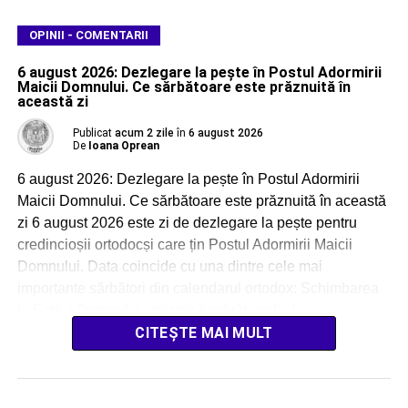
OPINII - COMENTARII
6 august 2026: Dezlegare la pește în Postul Adormirii
Maicii Domnului. Ce sărbătoare este prăznuită în
această zi
Publicat
acum 2 zile
în
6 august 2026
De
Ioana Oprean
6 august 2026: Dezlegare la pește în Postul Adormirii
Maicii Domnului. Ce sărbătoare este prăznuită în această
zi 6 august 2026 este zi de dezlegare la pește pentru
credincioșii ortodocși care țin Postul Adormirii Maicii
Domnului. Data coincide cu una dintre cele mai
importante sărbători din calendarul ortodox: Schimbarea
la Față a Domnului, praznic împărătesc […]
CITEȘTE MAI MULT