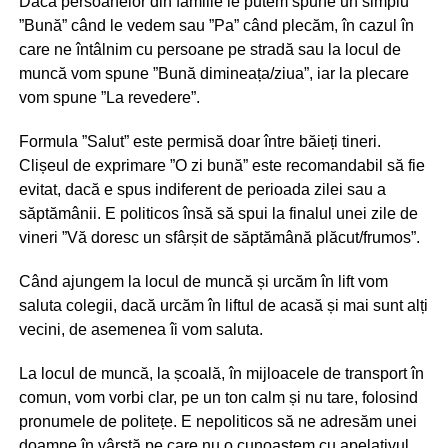
Dacă persoanelor din familie le putem spune un simplu
”Bună” când le vedem sau ”Pa” când plecăm, în cazul în
care ne întâlnim cu persoane pe stradă sau la locul de
muncă vom spune ”Bună dimineața/ziua”, iar la plecare
vom spune ”La revedere”.
Formula ”Salut” este permisă doar între băieți tineri.
Clișeul de exprimare ”O zi bună” este recomandabil să fie
evitat, dacă e spus indiferent de perioada zilei sau a
săptămânii. E politicos însă să spui la finalul unei zile de
vineri ”Vă doresc un sfârșit de săptămână plăcut/frumos”.
Când ajungem la locul de muncă și urcăm în lift vom
saluta colegii, dacă urcăm în liftul de acasă și mai sunt alți
vecini, de asemenea îi vom saluta.
La locul de muncă, la școală, în mijloacele de transport în
comun, vom vorbi clar, pe un ton calm și nu tare, folosind
pronumele de politețe. E nepoliticos să ne adresăm unei
doamne în vârstă pe care nu o cunoaștem cu apelativul