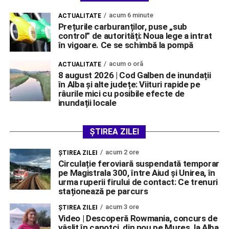
acum 6 minute
ACTUALITATE
Prețurile carburanților, puse „sub
control” de autorități: Noua lege a intrat
în vigoare. Ce se schimbă la pompă
acum o oră
ACTUALITATE
8 august 2026 | Cod Galben de inundații
în Alba și alte județe: Viituri rapide pe
râurile mici cu posibile efecte de
inundații locale
ȘTIREA ZILEI
acum 2 ore
ŞTIREA ZILEI
Circulație feroviară suspendată temporar
pe Magistrala 300, între Aiud și Unirea, în
urma ruperii firului de contact: Ce trenuri
staționează pe parcurs
acum 3 ore
ŞTIREA ZILEI
Video | Descoperă Rowmania, concurs de
vâslit în canotci, din nou pe Mureș, la Alba