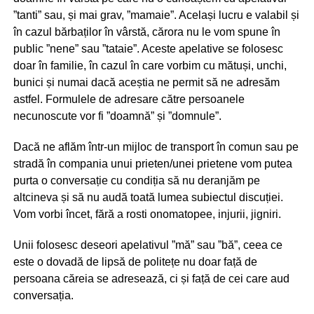
”tanti” sau, și mai grav, ”mamaie”. Același lucru e valabil și
în cazul bărbaților în vârstă, cărora nu le vom spune în
public ”nene” sau ”tataie”. Aceste apelative se folosesc
doar în familie, în cazul în care vorbim cu mătuși, unchi,
bunici și numai dacă aceștia ne permit să ne adresăm
astfel. Formulele de adresare către persoanele
necunoscute vor fi ”doamnă” și ”domnule”.
Dacă ne aflăm într-un mijloc de transport în comun sau pe
stradă în compania unui prieten/unei prietene vom putea
purta o conversație cu condiția să nu deranjăm pe
altcineva și să nu audă toată lumea subiectul discuției.
Vom vorbi încet, fără a rosti onomatopee, injurii, jigniri.
Unii folosesc deseori apelativul ”mă” sau ”bă”, ceea ce
este o dovadă de lipsă de politețe nu doar față de
persoana căreia se adresează, ci și față de cei care aud
conversația.