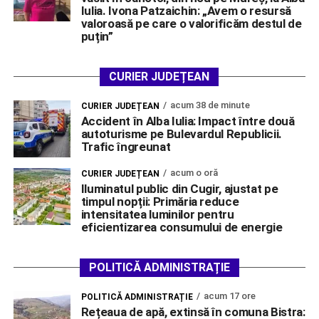
Iulia. Ivona Patzaichin: „Avem o resursă
valoroasă pe care o valorificăm destul de
puțin”
CURIER JUDEȚEAN
acum 38 de minute
CURIER JUDEȚEAN
Accident în Alba Iulia: Impact între două
autoturisme pe Bulevardul Republicii.
Trafic îngreunat
acum o oră
CURIER JUDEȚEAN
Iluminatul public din Cugir, ajustat pe
timpul nopții: Primăria reduce
intensitatea luminilor pentru
eficientizarea consumului de energie
POLITICĂ ADMINISTRAȚIE
acum 17 ore
POLITICĂ ADMINISTRAȚIE
Rețeaua de apă, extinsă în comuna Bistra: