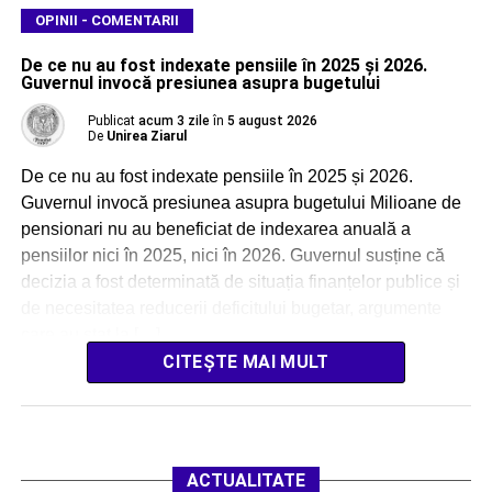
OPINII - COMENTARII
De ce nu au fost indexate pensiile în 2025 și 2026.
Guvernul invocă presiunea asupra bugetului
Publicat
acum 3 zile
în
5 august 2026
De
Unirea Ziarul
De ce nu au fost indexate pensiile în 2025 și 2026.
Guvernul invocă presiunea asupra bugetului Milioane de
pensionari nu au beneficiat de indexarea anuală a
pensiilor nici în 2025, nici în 2026. Guvernul susține că
decizia a fost determinată de situația finanțelor publice și
de necesitatea reducerii deficitului bugetar, argumente
care au stat la […]
CITEȘTE MAI MULT
ACTUALITATE