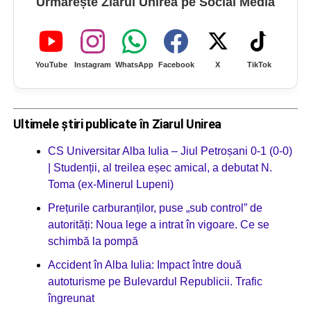
Urmărește Ziarul Unirea pe Social Media
YouTube
Instagram
WhatsApp
Facebook
X
TikTok
Ultimele știri publicate în Ziarul Unirea
CS Universitar Alba Iulia – Jiul Petroșani 0-1 (0-0)
| Studenții, al treilea eșec amical, a debutat N.
Toma (ex-Minerul Lupeni)
Prețurile carburanților, puse „sub control” de
autorități: Noua lege a intrat în vigoare. Ce se
schimbă la pompă
Accident în Alba Iulia: Impact între două
autoturisme pe Bulevardul Republicii. Trafic
îngreunat