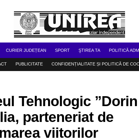
CURIER JUDEȚEAN
SPORT
ŞTIREA TA
POLITICĂ ADM
ACT
PUBLICITATE
CONFIDENȚIALITATE ȘI POLITICĂ DE CO
ceul Tehnologic ”Dorin
lia, parteneriat de
marea viitorilor