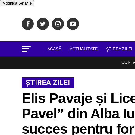
Modifică Setările
ACASĂ
ACTUALITATE
ŞTIREA ZILEI
CONT
ŞTIREA ZILEI
Elis Pavaje și Li
Pavel” din Alba Iu
succes pentru for