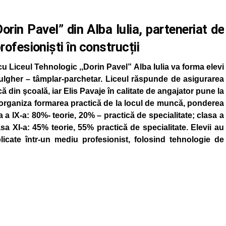
orin Pavel” din Alba Iulia, parteneriat de
rofesioniști în construcții
cu Liceul Tehnologic ,,Dorin Pavel” Alba Iulia va forma elevi
dulgher – tâmplar-parchetar. Liceul răspunde de asigurarea
 din şcoală, iar Elis Pavaje în calitate de angajator pune la
 organiza formarea practică de la locul de muncă, ponderea
a a IX-a: 80%- teorie, 20% – practică de specialitate; clasa a
asa XI-a: 45% teorie, 55% practică de specialitate. Elevii au
plicate într-un mediu profesionist, folosind tehnologie de