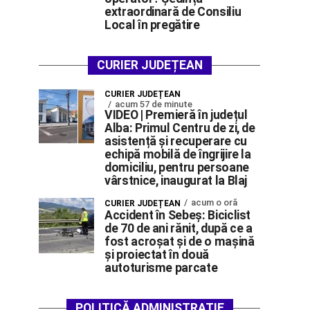
extraordinară de Consiliu
Local în pregătire
CURIER JUDEȚEAN
CURIER JUDEȚEAN
acum 57 de minute
VIDEO | Premieră în județul
Alba: Primul Centru de zi, de
asistență și recuperare cu
echipă mobilă de îngrijire la
domiciliu, pentru persoane
vârstnice, inaugurat la Blaj
acum o oră
CURIER JUDEȚEAN
Accident în Sebeș: Biciclist
de 70 de ani rănit, după ce a
fost acroșat și de o mașină
și proiectat în două
autoturisme parcate
POLITICĂ ADMINISTRAȚIE