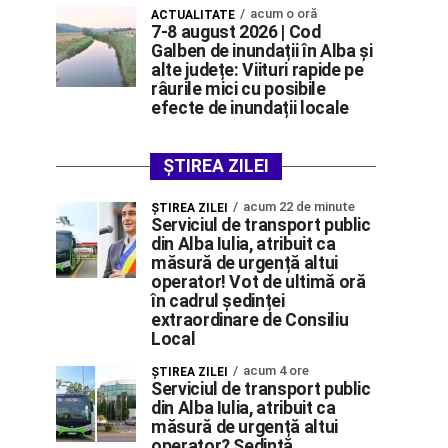
acum o oră
ACTUALITATE
7-8 august 2026 | Cod
Galben de inundații în Alba și
alte județe: Viituri rapide pe
râurile mici cu posibile
efecte de inundații locale
ȘTIREA ZILEI
acum 22 de minute
ŞTIREA ZILEI
Serviciul de transport public
din Alba Iulia, atribuit ca
măsură de urgență altui
operator! Vot de ultimă oră
în cadrul ședinței
extraordinare de Consiliu
Local
acum 4 ore
ŞTIREA ZILEI
Serviciul de transport public
din Alba Iulia, atribuit ca
măsură de urgență altui
operator? Ședință