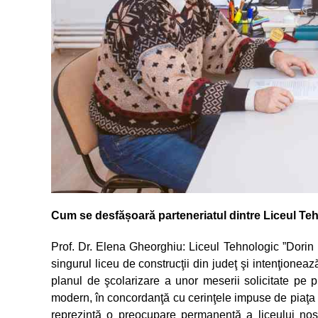
Cum se desfășoară parteneriatul dintre Liceul Teh
Prof. Dr. Elena Gheorghiu: Liceul Tehnologic ”Dorin Pav
singurul liceu de construcţii din judeţ şi intenţioneaz
planul de şcolarizare a unor meserii solicitate pe
modern, în concordanţă cu cerinţele impuse de piaţa m
reprezintă o preocupare permanentă a liceului nost