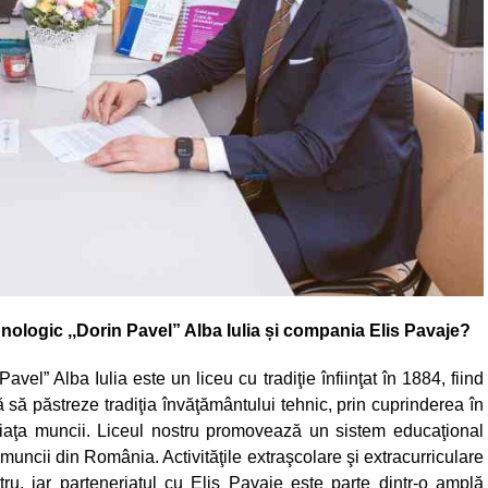
nologic ,,Dorin Pavel” Alba Iulia și compania Elis Pavaje?
el” Alba Iulia este un liceu cu tradiţie înfiinţat în 1884, fiind
ă să păstreze tradiţia învăţământului tehnic, prin cuprinderea în
 piaţa muncii. Liceul nostru promovează un sistem educaţional
uncii din România. Activităţile extraşcolare şi extracurriculare
ru, iar parteneriatul cu Elis Pavaje este parte dintr-o amplă