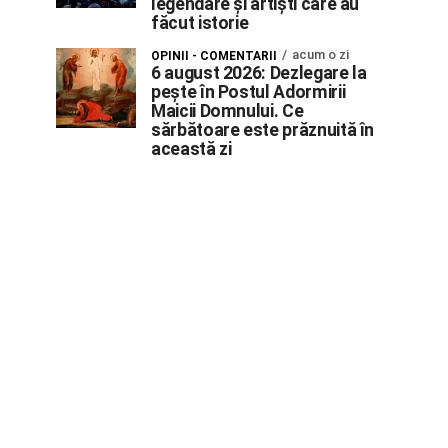
legendare și artiști care au
făcut istorie
acum o zi
OPINII - COMENTARII
6 august 2026: Dezlegare la
pește în Postul Adormirii
Maicii Domnului. Ce
sărbătoare este prăznuită în
această zi