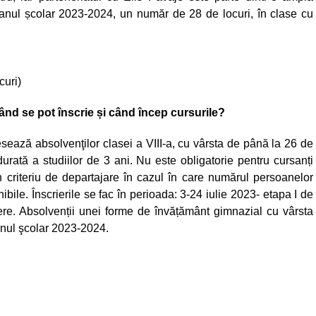
n anul școlar 2023-2024, un număr de 28 de locuri, în clase cu
curi)
ând se pot înscrie și când încep cursurile?
sează absolvenţilor clasei a VIII-a, cu vârsta de până la 26 de
durată a studiilor de 3 ani. Nu este obligatorie pentru cursanți
 criteriu de departajare în cazul în care numărul persoanelor
bile. Înscrierile se fac în perioada: 3-24 iulie 2023- etapa I de
ere. Absolvenții unei forme de învățământ gimnazial cu vârsta
 anul şcolar 2023-2024.