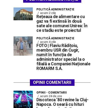
POLITICĂ ADMINISTRAȚIE
acum 2 zile
Rețeaua de alimentare cu
gaz va fi extinsă în două
sate ale comunei Unirea: În
ce stadiu este proiectul
POLITICĂ ADMINISTRAȚIE
acum 4 zile
FOTO | Flaviu Rădițoiu,
membru USR din Cugir,
numit în funcția de
administrator special la o
filială a Companiei Naționale
ROMARM S.A.
OPINII COMENTARII
OPINII - COMENTARII
acum 24 de ore
Discoteca ’80 revine la Cluj-
Napoca. O seară cu hituri