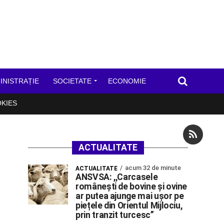
INISTRAȚIE
SOCIETATE
ECONOMIE
OKIES
ACTUALITATE
acum 32 de minute
ACTUALITATE
ANSVSA: ,,Carcasele
românești de bovine și ovine
ar putea ajunge mai ușor pe
piețele din Orientul Mijlociu,
prin tranzit turcesc”