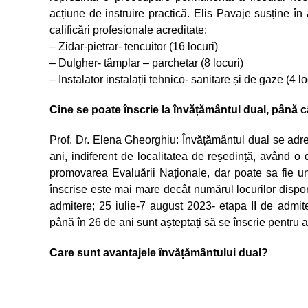
acțiune de instruire practică. Elis Pavaje susține î
calificări profesionale acreditate:
– Zidar-pietrar- tencuitor (16 locuri)
– Dulgher- tâmplar – parchetar (8 locuri)
– Instalator instalații tehnico- sanitare și de gaze (4 lo
Cine se poate înscrie la învățământul dual, până c
Prof. Dr. Elena Gheorghiu: Învățământul dual se adre
ani, indiferent de localitatea de reședință, având o 
promovarea Evaluării Naționale, dar poate sa fie un
înscrise este mai mare decât numărul locurilor disponi
admitere; 25 iulie-7 august 2023- etapa II de admit
până în 26 de ani sunt așteptați să se înscrie pentru
Care sunt avantajele învățământului dual?