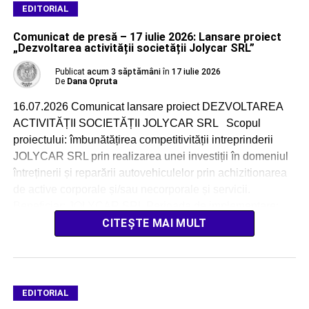
EDITORIAL
Comunicat de presă – 17 iulie 2026: Lansare proiect
„Dezvoltarea activității societății Jolycar SRL”
Publicat
acum 3 săptămâni
în
17 iulie 2026
De
Dana Opruta
16.07.2026 Comunicat lansare proiect DEZVOLTAREA
ACTIVITĂȚII SOCIETĂȚII JOLYCAR SRL Scopul
proiectului: îmbunătățirea competitivității intreprinderii
JOLYCAR SRL prin realizarea unei investiții în domeniul
întreținerii și reparării autovehiculelor prin achizitionarea
de active corporale și/sau necorporale și servicii.
Beneficiar: JOLYCAR SRL Perioada de implementare:
11.06.2026 – 10.06.2029 Valoarea totală a proiectului
CITEȘTE MAI MULT
(Lei): 1.672.516,13 Valoarea cofinanțării UE […]
EDITORIAL