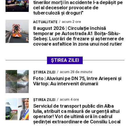
tinerilor morţi în accidente l-a depăşit pe
cel al deceselor provocate de
tuberculoză şi droguri”
acum 2 ore
ACTUALITATE
8 august 2026 | Circulație închisă
temporar pe Autostrada A1 Boița-Sibiu-
Sebeș: Lucrări de frezare și așternere de
covoare asfaltice în zona unui nod rutier
ȘTIREA ZILEI
acum 28 de minute
ŞTIREA ZILEI
Foto | Aluviuni pe DN 75, între Arieșeni și
Vârtop: Au intervenit drumarii
acum 4 ore
ŞTIREA ZILEI
Serviciul de transport public din Alba
Iulia, atribuit ca măsură de urgență altui
operator! Vot de ultimă oră în cadrul
ședinței extraordinare de Consiliu Local