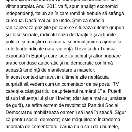
viitor apropiat. Anul 2011 va fi, spun analişti economici
independenţi, tot un an în care românii trebuie să strângă
cureaua. Dacă mai au de unde. Ştim că sărăcia
radicalizează poziţiile pe care se situează diferite grupuri
şi clase sociale, radicalizează declaraţiile şi acţiunile
politice şi mai ştim că sărăcia şi nemulţumirea ajunse la
cote foarte ridicate nasc violenţă. Revolta din Tunisia
exportată în Egipt şi care face cu ochiul şi altor popoare
arabe conduse autocratic şi nu democratic confirmă
această tendinţă de manifestare a maselor.
În acest context am avut în ultimele zile neplăcuta
surpriză să vedem cum un comentator de pe postul TV
care şi-a câştigat titlul de „prietenul numărul 1” al Puterii,
şi sub influenţa lui şi unii invitaţi (dar ăştia mai cu jumătate
de gură), se arăta extrem de revoltat că Partidul Social
Democrat nu mobilizează oamenii să iasă în stradă. Sigur
că pentru social-democraţi este măgulitoare încrederea
acordată de comentatorul căruia nu o să-i dau numele,