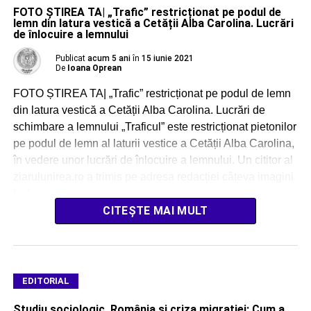
FOTO ȘTIREA TA| „Trafic” restricționat pe podul de
lemn din latura vestică a Cetății Alba Carolina. Lucrări
de înlocuire a lemnului
Publicat
acum 5 ani
în
15 iunie 2021
De
Ioana Oprean
FOTO ȘTIREA TA| „Trafic” restricționat pe podul de lemn
din latura vestică a Cetății Alba Carolina. Lucrări de
schimbare a lemnului „Traficul” este restricționat pietonilor
pe podul de lemn al laturii vestice a Cetății Alba Carolina,
în vedere unor lucrări de înlocuire a lemnului. Un cititor al
ziarulunirea.ro a trimis pe adresa redacției câteva imagini
[…]
CITEȘTE MAI MULT
EDITORIAL
Studiu sociologic. România și criza migrației: Cum a