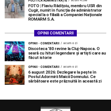
acum 4 zile
POLITICĂ ADMINISTRAȚIE
FOTO | Flaviu Rădițoiu, membru USR din
Cugir, numit în funcția de administrator
special la o filială a Companiei Naționale
ROMARM S.A.
OPINII COMENTARII
acum o zi
OPINII - COMENTARII
Discoteca ’80 revine la Cluj-Napoca. O
seară cu hituri legendare și artiști care au
făcut istorie
acum o zi
OPINII - COMENTARII
6 august 2026: Dezlegare la pește în
Postul Adormirii Maicii Domnului. Ce
sărbătoare este prăznuită în această zi