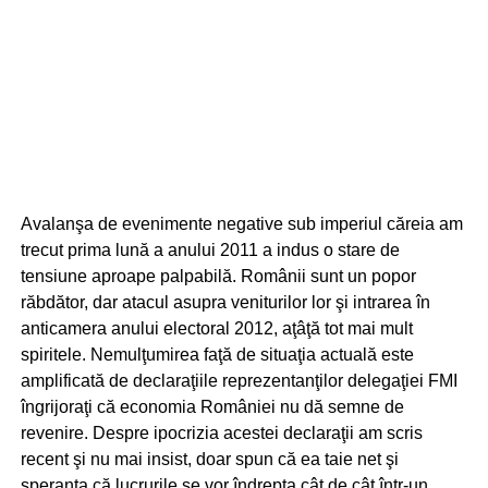
Avalanşa de evenimente negative sub imperiul căreia am
trecut prima lună a anului 2011 a indus o stare de
tensiune aproape palpabilă. Românii sunt un popor
răbdător, dar atacul asupra veniturilor lor şi intrarea în
anticamera anului electoral 2012, aţâţă tot mai mult
spiritele. Nemulţumirea faţă de situaţia actuală este
amplificată de declaraţiile reprezentanţilor delegaţiei FMI
îngrijoraţi că economia României nu dă semne de
revenire. Despre ipocrizia acestei declaraţii am scris
recent şi nu mai insist, doar spun că ea taie net şi
speranţa că lucrurile se vor îndrepta cât de cât într-un