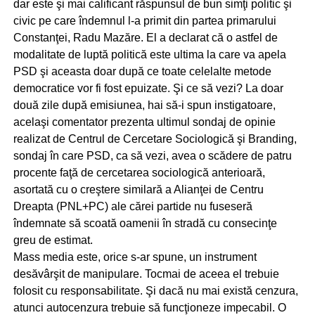
dar este şi mai calificant răspunsul de bun simţi politic şi
civic pe care îndemnul l-a primit din partea primarului
Constanţei, Radu Mazăre. El a declarat că o astfel de
modalitate de luptă politică este ultima la care va apela
PSD şi aceasta doar după ce toate celelalte metode
democratice vor fi fost epuizate. Şi ce să vezi? La doar
două zile după emisiunea, hai să-i spun instigatoare,
acelaşi comentator prezenta ultimul sondaj de opinie
realizat de Centrul de Cercetare Sociologică şi Branding,
sondaj în care PSD, ca să vezi, avea o scădere de patru
procente faţă de cercetarea sociologică anterioară,
asortată cu o creştere similară a Alianţei de Centru
Dreapta (PNL+PC) ale cărei partide nu fuseseră
îndemnate să scoată oamenii în stradă cu consecinţe
greu de estimat.
Mass media este, orice s-ar spune, un instrument
desăvârşit de manipulare. Tocmai de aceea el trebuie
folosit cu responsabilitate. Şi dacă nu mai există cenzura,
atunci autocenzura trebuie să funcţioneze impecabil. O