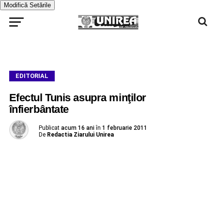
Modifică Setările
EDITORIAL
Efectul Tunis asupra minţilor
înfierbântate
Publicat
acum 16 ani
în
1 februarie 2011
De
Redactia Ziarului Unirea