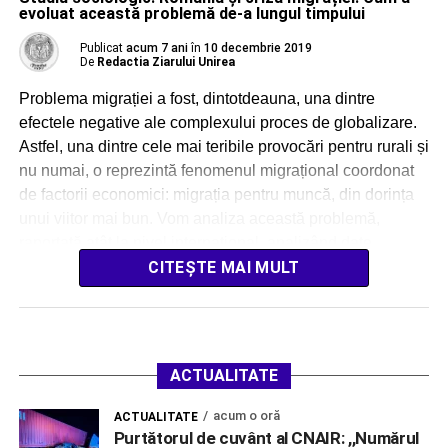
evoluat această problemă de-a lungul timpului
Publicat
acum 7 ani
în
10 decembrie 2019
De
Redactia Ziarului Unirea
Problema migrației a fost, dintotdeauna, una dintre
efectele negative ale complexului proces de globalizare.
Astfel, una dintre cele mai teribile provocări pentru rurali și
nu numai, o reprezintă fenomenul migrațional coordonat
de factorii economici: migrația pentru muncă, din dorința
unui viitor mai bun. Vom analiza această problemă,
raportată atât la nivel internațional, analizând date
statistice, […]
CITEȘTE MAI MULT
ACTUALITATE
acum o oră
ACTUALITATE
Purtătorul de cuvânt al CNAIR: ,,Numărul