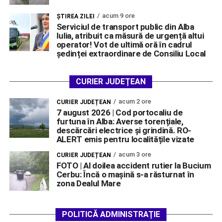
acum 9 ore
ŞTIREA ZILEI
Serviciul de transport public din Alba
Iulia, atribuit ca măsură de urgență altui
operator! Vot de ultimă oră în cadrul
ședinței extraordinare de Consiliu Local
CURIER JUDEȚEAN
acum 2 ore
CURIER JUDEȚEAN
7 august 2026 | Cod portocaliu de
furtuna în Alba: Averse torențiale,
descărcări electrice și grindină. RO-
ALERT emis pentru localitățile vizate
acum 3 ore
CURIER JUDEȚEAN
FOTO | Al doilea accident rutier la Bucium
Cerbu: Încă o mașină s-a răsturnat în
zona Dealul Mare
POLITICĂ ADMINISTRAȚIE