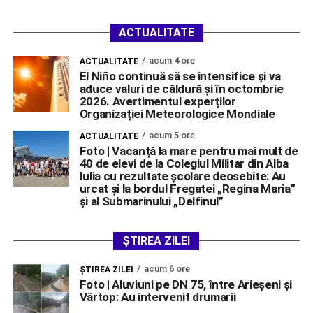
ACTUALITATE
acum 4 ore
ACTUALITATE
El Niño continuă să se intensifice și va
aduce valuri de căldură și în octombrie
2026. Avertimentul experților
Organizației Meteorologice Mondiale
acum 5 ore
ACTUALITATE
Foto | Vacanță la mare pentru mai mult de
40 de elevi de la Colegiul Militar din Alba
Iulia cu rezultate școlare deosebite: Au
urcat și la bordul Fregatei „Regina Maria”
și al Submarinului „Delfinul”
ȘTIREA ZILEI
acum 6 ore
ŞTIREA ZILEI
Foto | Aluviuni pe DN 75, între Arieșeni și
Vârtop: Au intervenit drumarii