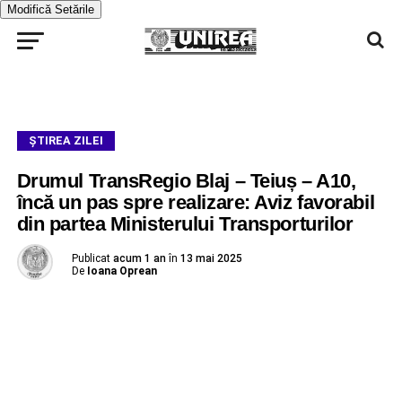
Modifică Setările
ŞTIREA ZILEI
Drumul TransRegio Blaj – Teiuș – A10,
încă un pas spre realizare: Aviz favorabil
din partea Ministerului Transporturilor
Publicat
acum 1 an
în
13 mai 2025
De
Ioana Oprean