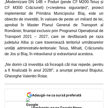
„Modernizare DN 14B + Poduri (peste CF M200-Teiuș și
CF M300 Crăciunel) (+creșterea siguranței)”, proiect
implementat de Primăria Municipiului Blaj, este un
obiectiv de investiții, în valoare de peste un miliard de lei,
aprobat în Master Planul General de Transport al
României, finanțat exclusiv prin Programul Operațional de
Transport 2021 – 2027, care se desfășoară pe raza
județului Alba și care traversează teritoriul următoarelor
unități administrativ-teritoriale: Teiuș, Mihalț, Crăciunelu
de Jos și Blaj, în intravilanul și extravilanul acestora.
„Ne dorim că investiția să înceapă cât mai repede, pentru
a fi finalizată în anul 2028!”, a anunțat primarul Blajului,
Gheorghe Valentin Rotar.
Adaugă-ne ca sursă preferată
Urmărește-ne pe Google News