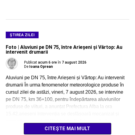
ŞTIREA ZILEI
Foto | Aluviuni pe DN 75, între Arieșeni și Vârtop: Au
intervenit drumarii
Publicat
acum 6 ore
în
7 august 2026
De
Ioana Oprean
Aluviuni pe DN 75, între Arieșeni și Vârtop: Au intervenit
drumarii În urma fenomenelor meteorologice produse în
cursul zilei de astăzi, vineri, 7 august 2026, se intervine
pe DN 75, km 36+100, pentru îndepărtarea aluviunilor
produse de viituri, a anunțat Prefectura Alba la ora
15.42.arieseni Intervenția se desfășoară mecanizat și
manual, cu angajații Districtului Scărișoara, […]
CITEȘTE MAI MULT