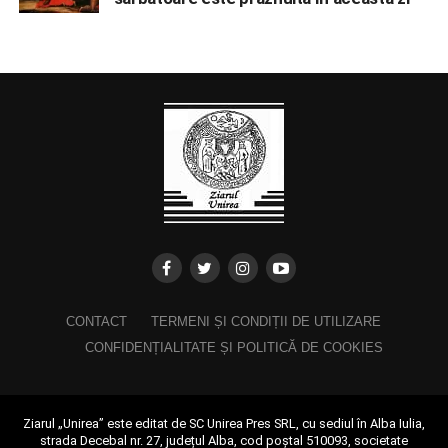
CONTACT
TERMENI ȘI CONDIȚII DE UTILIZARE
CONFIDENȚIALITATE ȘI POLITICĂ DE COOKIES
Ziarul „Unirea” este editat de SC Unirea Pres SRL, cu sediul în Alba Iulia,
strada Decebal nr. 27, județul Alba, cod poștal 510093, societate