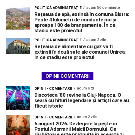
acum 56 de minute
POLITICĂ ADMINISTRAȚIE
Rețeaua de apă, extinsă în comuna Bistra:
Peste 4 kilometri de conducte noi și
aproape 100 de branșamente. În ce
stadiu este proiectul
acum 2 zile
POLITICĂ ADMINISTRAȚIE
Rețeaua de alimentare cu gaz va fi
extinsă în două sate ale comunei Unirea:
În ce stadiu este proiectul
OPINII COMENTARII
acum o zi
OPINII - COMENTARII
Discoteca ’80 revine la Cluj-Napoca. O
seară cu hituri legendare și artiști care au
făcut istorie
acum 2 zile
OPINII - COMENTARII
6 august 2026: Dezlegare la pește în
Postul Adormirii Maicii Domnului. Ce
sărbătoare este prăznuită în această zi