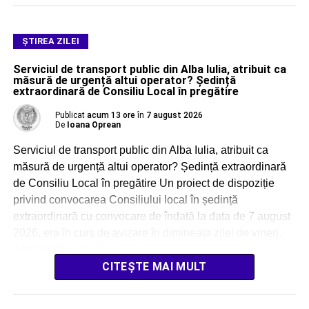
ŞTIREA ZILEI
Serviciul de transport public din Alba Iulia, atribuit ca
măsură de urgență altui operator? Ședință
extraordinară de Consiliu Local în pregătire
Publicat
acum 13 ore
în
7 august 2026
De
Ioana Oprean
Serviciul de transport public din Alba Iulia, atribuit ca
măsură de urgență altui operator? Ședință extraordinară
de Consiliu Local în pregătire Un proiect de dispoziție
privind convocarea Consiliului local în ședință
extraordinară cu convocare de îndată la data de 7 august
2026, era în curs de avizare în dimineața zilei de vineri.
Administrația locală a […]
CITEȘTE MAI MULT