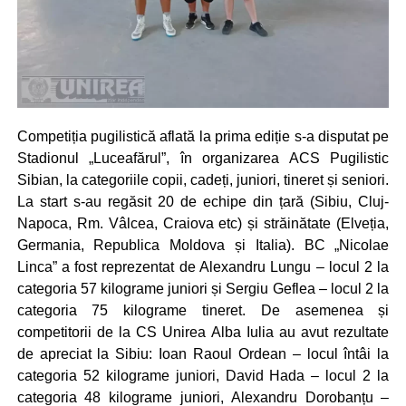
Competiția pugilistică aflată la prima ediție s-a disputat pe
Stadionul „Luceafărul”, în organizarea ACS Pugilistic
Sibian, la categoriile copii, cadeți, juniori, tineret și seniori.
La start s-au regăsit 20 de echipe din țară (Sibiu, Cluj-
Napoca, Rm. Vâlcea, Craiova etc) și străinătate (Elveția,
Germania, Republica Moldova și Italia). BC „Nicolae
Linca” a fost reprezentat de Alexandru Lungu – locul 2 la
categoria 57 kilograme juniori și Sergiu Geflea – locul 2 la
categoria 75 kilograme tineret. De asemenea și
competitorii de la CS Unirea Alba Iulia au avut rezultate
de apreciat la Sibiu: Ioan Raoul Ordean – locul întâi la
categoria 52 kilograme juniori, David Hada – locul 2 la
categoria 48 kilograme juniori, Alexandru Dorobanțu –