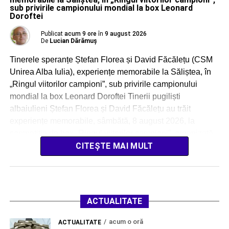
sub privirile campionului mondial la box Leonard
Doroftei
Publicat
acum 9 ore
în
9 august 2026
De
Lucian Dărămuș
Tinerele speranțe Ștefan Florea și David Făcălețu (CSM
Unirea Alba Iulia), experiențe memorabile la Săliștea, în
„Ringul viitorilor campioni”, sub privirile campionului
mondial la box Leonard Doroftei Tinerii pugiliști
albaiulieni Ștefan Florea și David Făcălețu au trăit
experiențe memorabile, sâmbătă, 8 august 2026, la
competiția de box „Ringul viitorilor campioni”, organizată
impecabil la Săliștea. Sportivii […]
CITEȘTE MAI MULT
ACTUALITATE
acum o oră
ACTUALITATE