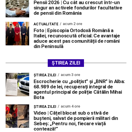
Pensii 2026 | Cu cât au crescut într-un
singur an activele fondurilor facultative
de pensii din România
acum 2 ore
ACTUALITATE
Foto | Episcopia Ortodoxă Română a
Italiei, recunoscută oficial: Ce avantaje
aduce acest pas comunității de români
din Peninsulă
ȘTIREA ZILEI
acum 3 ore
ŞTIREA ZILEI
Escrocherie cu „polițist” și „BNR” în Alba:
68.989 de lei, recuperați integral de
agentul principal de poliție Cătălin Mihai
Bota
acum 4 ore
ŞTIREA ZILEI
Video | Cățel blocat sub o stivă de
bușteni, salvat de pompierii militari din
Sebeș: „Pentru noi, fiecare viață
contează!”