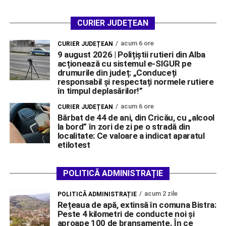
CURIER JUDEȚEAN
acum 6 ore
CURIER JUDEȚEAN
9 august 2026 | Polițiștii rutieri din Alba
acționează cu sistemul e-SIGUR pe
drumurile din județ: „Conduceți
responsabil și respectați normele rutiere
în timpul deplasărilor!”
acum 6 ore
CURIER JUDEȚEAN
Bărbat de 44 de ani, din Cricău, cu „alcool
la bord” în zori de zi pe o stradă din
localitate: Ce valoare a indicat aparatul
etilotest
POLITICĂ ADMINISTRAȚIE
acum 2 zile
POLITICĂ ADMINISTRAȚIE
Rețeaua de apă, extinsă în comuna Bistra:
Peste 4 kilometri de conducte noi și
aproape 100 de branșamente. În ce