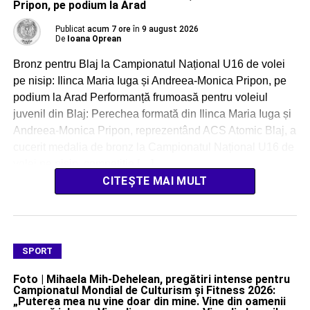
Pripon, pe podium la Arad
Publicat
acum 7 ore
în
9 august 2026
De
Ioana Oprean
Bronz pentru Blaj la Campionatul Național U16 de volei
pe nisip: Ilinca Maria Iuga și Andreea-Monica Pripon, pe
podium la Arad Performanță frumoasă pentru voleiul
juvenil din Blaj: Perechea formată din Ilinca Maria Iuga și
Andreea-Monica Pripon, reprezentând ACS Atomic Blaj, a
cucerit medalia de bronz la Campionatul Național U16 de
volei pe nisip, competiție […]
CITEȘTE MAI MULT
SPORT
Foto | Mihaela Mih-Dehelean, pregătiri intense pentru
Campionatul Mondial de Culturism și Fitness 2026:
„Puterea mea nu vine doar din mine. Vine din oamenii