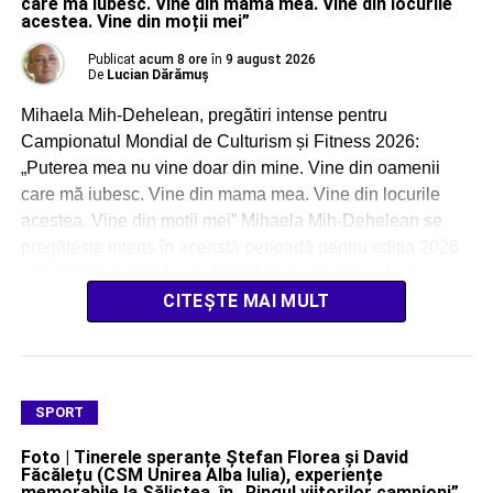
care mă iubesc. Vine din mama mea. Vine din locurile
acestea. Vine din moții mei”
Publicat
acum 8 ore
în
9 august 2026
De
Lucian Dărămuș
Mihaela Mih-Dehelean, pregătiri intense pentru
Campionatul Mondial de Culturism și Fitness 2026:
„Puterea mea nu vine doar din mine. Vine din oamenii
care mă iubesc. Vine din mama mea. Vine din locurile
acestea. Vine din moții mei” Mihaela Mih-Dehelean se
pregătește intens în această perioadă pentru ediția 2026
a Campionatului Mondial IFBB de Culturism și […]
CITEȘTE MAI MULT
SPORT
Foto | Tinerele speranțe Ștefan Florea și David
Făcălețu (CSM Unirea Alba Iulia), experiențe
memorabile la Săliștea, în „Ringul viitorilor campioni”,