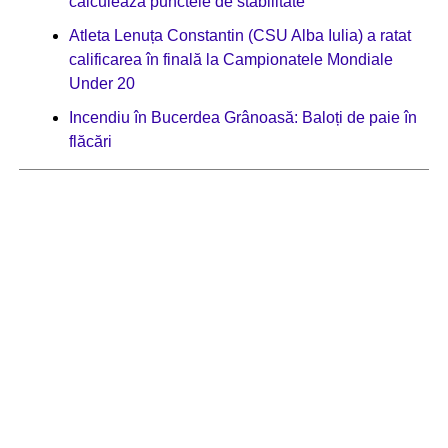
calculează punctele de stabilitate
Atleta Lenuța Constantin (CSU Alba Iulia) a ratat
calificarea în finală la Campionatele Mondiale
Under 20
Incendiu în Bucerdea Grânoasă: Baloți de paie în
flăcări