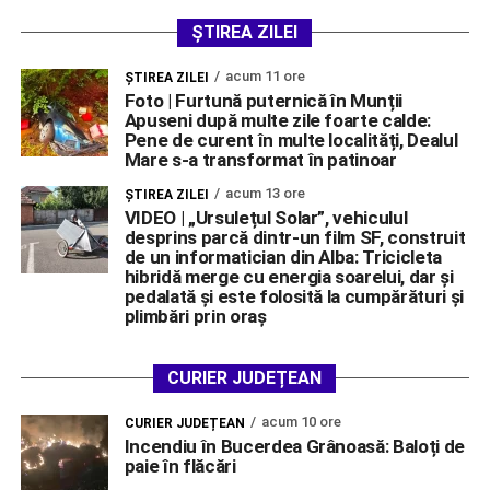
ȘTIREA ZILEI
acum 11 ore
ŞTIREA ZILEI
Foto | Furtună puternică în Munții
Apuseni după multe zile foarte calde:
Pene de curent în multe localități, Dealul
Mare s-a transformat în patinoar
acum 13 ore
ŞTIREA ZILEI
VIDEO | „Ursulețul Solar”, vehiculul
desprins parcă dintr-un film SF, construit
de un informatician din Alba: Tricicleta
hibridă merge cu energia soarelui, dar și
pedalată și este folosită la cumpărături și
plimbări prin oraș
CURIER JUDEȚEAN
acum 10 ore
CURIER JUDEȚEAN
Incendiu în Bucerdea Grânoasă: Baloți de
paie în flăcări