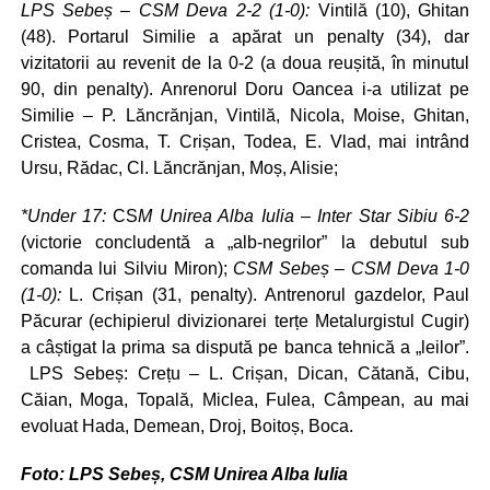
LPS Sebeș – CSM Deva 2-2 (1-0):
Vintilă (10), Ghitan
(48). Portarul Similie a apărat un penalty (34), dar
vizitatorii au revenit de la 0-2 (a doua reușită, în minutul
90, din penalty). Anrenorul Doru Oancea i-a utilizat pe
Similie – P. Lăncrănjan, Vintilă, Nicola, Moise, Ghitan,
Cristea, Cosma, T. Crișan, Todea, E. Vlad, mai intrând
Ursu, Rădac, Cl. Lăncrănjan, Moș, Alisie;
*Under 17:
CS
M Unirea Alba Iulia – Inter Star Sibiu 6-2
(victorie concludentă a „alb-negrilor” la debutul sub
comanda lui Silviu Miron);
CSM Sebeș – CSM Deva 1-0
(1-0):
L. Crișan (31, penalty). Antrenorul gazdelor, Paul
Păcurar (echipierul divizionarei terțe Metalurgistul Cugir)
a câștigat la prima sa dispută pe banca tehnică a „leilor”.
LPS Sebeș: Crețu – L. Crișan, Dican, Cătană, Cibu,
Căian, Moga, Topală, Miclea, Fulea, Câmpean, au mai
evoluat Hada, Demean, Droj, Boitoș, Boca.
Foto: LPS Sebeș, CSM Unirea Alba Iulia