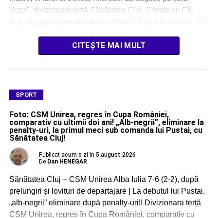
Veza”, divizionara terță Sănătatea Cluj. Citește și: CIL
Blaj, singura reprezentantă a Albei în Cupa României, 2-1
cu […]
CITEȘTE MAI MULT
SPORT
Foto: CSM Unirea, regres în Cupa României,
comparativ cu ultimii doi ani! „Alb-negrii”, eliminare la
penalty-uri, la primul meci sub comanda lui Pustai, cu
Sănătatea Cluj!
Publicat
acum o zi
în
5 august 2026
De
Dan HENEGAR
Sănătatea Cluj – CSM Unirea Alba Iulia 7-6 (2-2), după
prelungiri și lovituri de departajare | La debutul lui Pustai,
„alb-negrii” eliminare după penalty-uri!! Divizionara terță
CSM Unirea, regres în Cupa României, comparativ cu