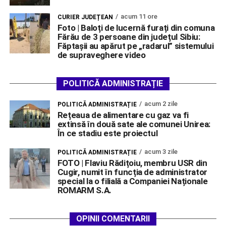
acum 11 ore
CURIER JUDEȚEAN
Foto | Baloți de lucernă furați din comuna
Fărău de 3 persoane din județul Sibiu:
Făptașii au apărut pe „radarul” sistemului
de supraveghere video
POLITICĂ ADMINISTRAȚIE
acum 2 zile
POLITICĂ ADMINISTRAȚIE
Rețeaua de alimentare cu gaz va fi
extinsă în două sate ale comunei Unirea:
În ce stadiu este proiectul
acum 3 zile
POLITICĂ ADMINISTRAȚIE
FOTO | Flaviu Rădițoiu, membru USR din
Cugir, numit în funcția de administrator
special la o filială a Companiei Naționale
ROMARM S.A.
OPINII COMENTARII