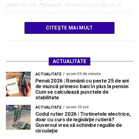
ultimii doi ani! „Alb-negrii”, eliminare la penalty-uri, la
primul meci sub comanda lui Pustai, cu Sănătatea Cluj! A
fost Sănătatea Cluj – […]
CITEȘTE MAI MULT
ACTUALITATE
acum 53 de minute
ACTUALITATE
Pensii 2026 | Românii cu peste 25 de ani
de muncă primesc bani în plus la pensie:
Cum se calculează punctele de
stabilitate
acum 10 ore
ACTUALITATE
Codul rutier 2026 | Trotinetele electrice,
doar cu curs de legislație rutieră?
Guvernul vrea să schimbe regulile de
circulație