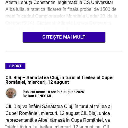
Atleta Lenuța Constantin, legitimată la CS Universitar
Alba Iulia, a ratat calificarea în finala probei de 1500 de
metri în cadrul Campionatelor Mondiale Under 20, de la
Oregon (SUA). Citește și: Atletele Lenuța Constantin
(CSU Alba Iulia) și Mihaela […]
CITEȘTE MAI MULT
SPORT
CIL Blaj – Sănătatea Cluj, în turul al treilea al Cupei
României, miercuri, 12 august
Publicat
acum 18 ore
în
6 august 2026
De
Dan HENEGAR
CIL Blaj va întâlni Sănătatea Cluj, în turul al treilea al
Cupei României, miercuri, 12 august CIL Blaj, unica
reprezentantă a Albei rămasă în Cupa României, va
întâlni, în turul al treilea, miercuri, 12 august, pe „CIL