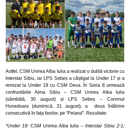
Astfel, CSM Unirea Alba Iulia a realizat o dublă victorie cu
Interstar Sibiu, iar LPS Sebeș a câștigat la Under 17 și a
remizat la Under 19 cu CSM Deva. În Seria 8 urmează
confruntările Alma Sibiu – CSM Unirea Alba Iulia
(sâmbătă, 30 august) și LPS Sebeș – Corvinul
Hunedoara (duminică, 31 august), a doua întâlnire
consecutivă în fața fanilor, pe “Pelarul”. Rezultate:
*Under 19:
C
SM Unirea Alba Iulia – Interstar Sibiu 2-1;