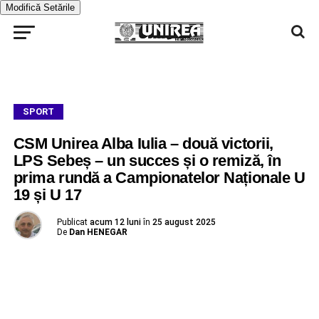
Modifică Setările
SPORT
CSM Unirea Alba Iulia – două victorii,
LPS Sebeș – un succes și o remiză, în
prima rundă a Campionatelor Naționale U
19 și U 17
Publicat
acum 12 luni
în
25 august 2025
De
Dan HENEGAR