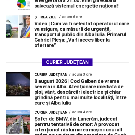
energie la ora 21.00: Energia eoliană
salvează sistemul energetic național!
acum 6 ore
ŞTIREA ZILEI
Video | Cum va fi selectat operatorul care
va asigura, ca măsură de urgență,
transportul public din Alba Iulia. Primarul
Gabriel Pleșa: „Va fi acces liber la
ofertare”
CURIER JUDEȚEAN
acum 3 ore
CURIER JUDEȚEAN
8 august 2026 | Cod Galben de vreme
severă în Alba: Atenționare imediată de
ploi, vânt, descărcări electrice și chiar
grindină pentru mai multe localități, între
care și Alba Iulia
acum 4 ore
CURIER JUDEȚEAN
Șofer de BMW, din Lancrăm, judecat
pentru tentativă de omor: A provocat
intenționat răsturnarea mașinii unui alt
șofer, pe un drum din apropiere de Cugir