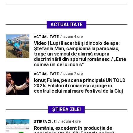
ACTUALITATE
acum 4 ore
ACTUALITATE
Video | Luptă acerbă și dincolo de ape:
Ștefania Man, campioană la paracaiac,
trage un semnal de alarmă asupra
discriminării din sportul românesc / „Este
cumva un cerc închis”
acum 7 ore
ACTUALITATE
Ionuț Fulea, pe scena principală UNTOLD
2026: Folclorul românesc ajunge în
centrul celui mai mare festival de la Cluj
ȘTIREA ZILEI
acum 4 ore
ŞTIREA ZILEI
România, excedent în producția de