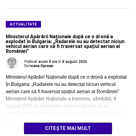
ACTUALITATE
Ministerul Apărării Naționale după ce o dronă a
explodat în Bulgaria: „Radarele nu au detectat niciun
vehicul aerian care să fi traversat spațiul aerian al
României”
Publicat
acum 8 ore
în
8 august 2026
De
Ioana Oprean
Ministerul Apărării Naționale după ce o dronă a explodat
în Bulgaria: „Radarele nu au detectat niciun vehicul
aerian care să fi traversat spațiul aerian al României”
Ministerul Apărării Naționale a transmis, sâmbătă, 8
august 2026 că sistemele radar românești nu au
identificat nicio țintă aeriană care să fi traversat spațiul
aerian al României în direcția […]
CITEȘTE MAI MULT