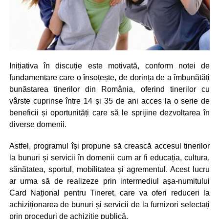
Inițiativa în discuție este motivată, conform notei de
fundamentare care o însoțește, de dorința de a îmbunătăți
bunăstarea tinerilor din România, oferind tinerilor cu
vârste cuprinse între 14 și 35 de ani acces la o serie de
beneficii și oportunități care să le sprijine dezvoltarea în
diverse domenii.
Astfel, programul își propune să crească accesul tinerilor
la bunuri și servicii în domenii cum ar fi educația, cultura,
sănătatea, sportul, mobilitatea și agrementul. Acest lucru
ar urma să de realizeze prin intermediul așa-numitului
Card Național pentru Tineret, care va oferi reduceri la
achiziționarea de bunuri și servicii de la furnizori selectați
prin proceduri de achiziție publică.