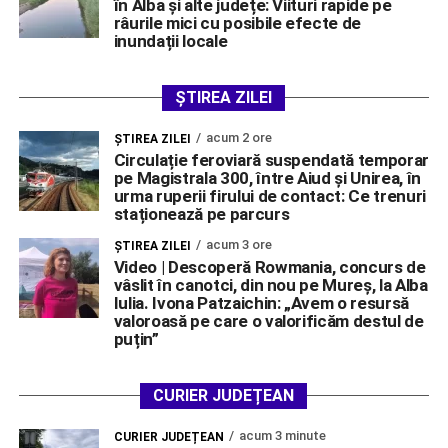
în Alba și alte județe: Viituri rapide pe
râurile mici cu posibile efecte de
inundații locale
ȘTIREA ZILEI
acum 2 ore
ŞTIREA ZILEI
Circulație feroviară suspendată temporar
pe Magistrala 300, între Aiud și Unirea, în
urma ruperii firului de contact: Ce trenuri
staționează pe parcurs
acum 3 ore
ŞTIREA ZILEI
Video | Descoperă Rowmania, concurs de
vâslit în canotci, din nou pe Mureș, la Alba
Iulia. Ivona Patzaichin: „Avem o resursă
valoroasă pe care o valorificăm destul de
puțin”
CURIER JUDEȚEAN
acum 3 minute
CURIER JUDEȚEAN