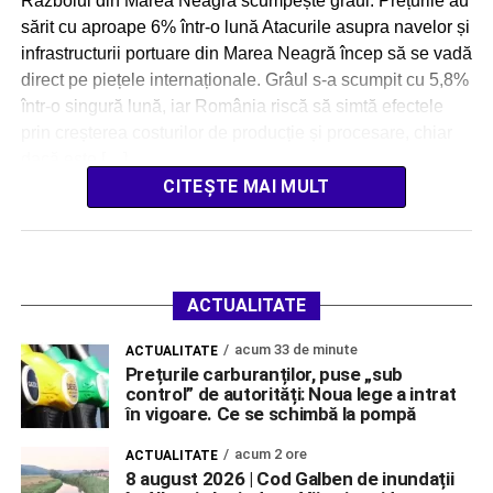
Războiul din Marea Neagră scumpește grâul: Prețurile au
sărit cu aproape 6% într-o lună Atacurile asupra navelor și
infrastructurii portuare din Marea Neagră încep să se vadă
direct pe piețele internaționale. Grâul s-a scumpit cu 5,8%
într-o singură lună, iar România riscă să simtă efectele
prin creșterea costurilor de producție și procesare, chiar
dacă este […]
CITEȘTE MAI MULT
ACTUALITATE
acum 33 de minute
ACTUALITATE
Prețurile carburanților, puse „sub
control” de autorități: Noua lege a intrat
în vigoare. Ce se schimbă la pompă
acum 2 ore
ACTUALITATE
8 august 2026 | Cod Galben de inundații