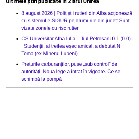
Ultimele știri publicate în Ziarul Unirea
8 august 2026 | Polițiștii rutieri din Alba acționează
cu sistemul e-SIGUR pe drumurile din județ: Sunt
vizate zonele cu risc rutier
CS Universitar Alba Iulia – Jiul Petroșani 0-1 (0-0)
| Studenții, al treilea eșec amical, a debutat N.
Toma (ex-Minerul Lupeni)
Prețurile carburanților, puse „sub control” de
autorități: Noua lege a intrat în vigoare. Ce se
schimbă la pompă