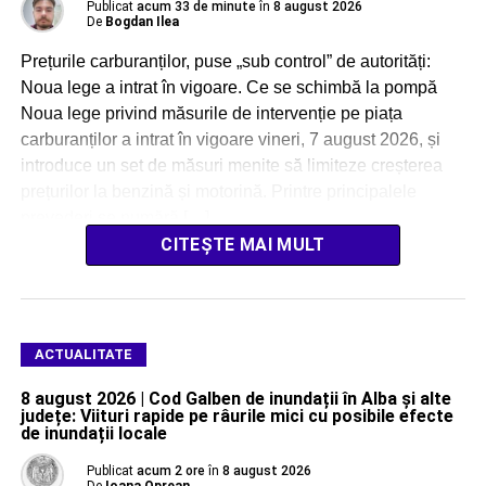
Publicat
acum 33 de minute
în
8 august 2026
De
Bogdan Ilea
Prețurile carburanților, puse „sub control” de autorități:
Noua lege a intrat în vigoare. Ce se schimbă la pompă
Noua lege privind măsurile de intervenție pe piața
carburanților a intrat în vigoare vineri, 7 august 2026, și
introduce un set de măsuri menite să limiteze creșterea
prețurilor la benzină și motorină. Printre principalele
prevederi se numără […]
CITEȘTE MAI MULT
ACTUALITATE
8 august 2026 | Cod Galben de inundații în Alba și alte
județe: Viituri rapide pe râurile mici cu posibile efecte
de inundații locale
Publicat
acum 2 ore
în
8 august 2026