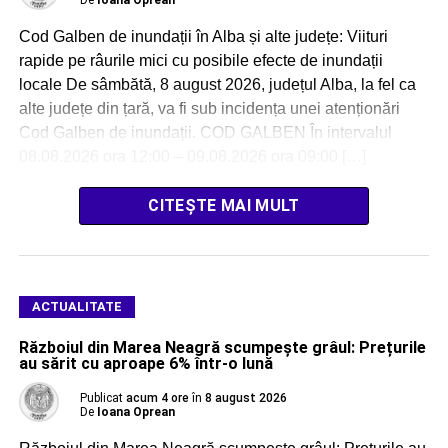
De
Ioana Oprean
Cod Galben de inundații în Alba și alte județe: Viituri
rapide pe râurile mici cu posibile efecte de inundații
locale De sâmbătă, 8 august 2026, județul Alba, la fel ca
alte județe din țară, va fi sub incidența unei atenționări
Cod Galben de inundații. COD GALBEN În intervalul
08.08.2026 ora 12:00 – 09.08.2026 ora 09:00 […]
CITEȘTE MAI MULT
ACTUALITATE
Războiul din Marea Neagră scumpește grâul: Prețurile
au sărit cu aproape 6% într-o lună
Publicat
acum 4 ore
în
8 august 2026
De
Ioana Oprean