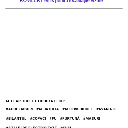
RO-ALERT emis pentru localitățile vizate
ALTE ARTICOLE ETICHETATE CU:
ACOPERISURI
ALBA IULIA
AUTOVEHICULE
AVARIATE
BILANTUL
COPACI
FU
FURTUNĂ
MASURI
STALPI DE ELECTRICITATE
SVSU