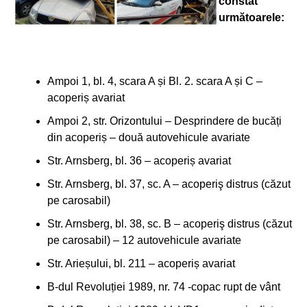
constat
următoarele:
Ampoi 1, bl. 4, scara A și Bl. 2. scara A și C –
acoperiș avariat
Ampoi 2, str. Orizontului – Desprindere de bucăți
din acoperiș – două autovehicule avariate
Str. Arnsberg, bl. 36 – acoperiș avariat
Str. Arnsberg, bl. 37, sc. A – acoperiş distrus (căzut
pe carosabil)
Str. Arnsberg, bl. 38, sc. B – acoperiş distrus (căzut
pe carosabil) – 12 autovehicule avariate
Str. Arieșului, bl. 211 – acoperiș avariat
B-dul Revoluției 1989, nr. 74 -copac rupt de vânt