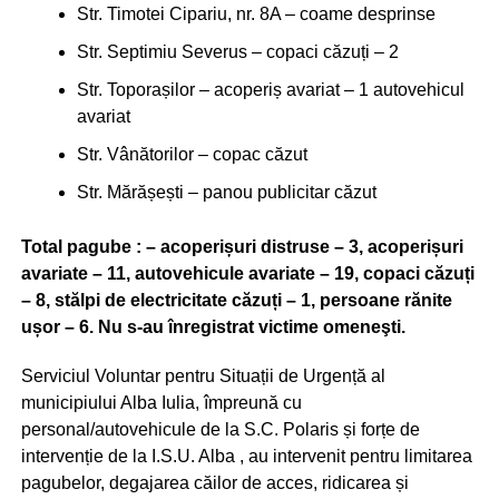
Str. Timotei Cipariu, nr. 8A – coame desprinse
Str. Septimiu Severus – copaci căzuți – 2
Str. Toporașilor – acoperiș avariat – 1 autovehicul
avariat
Str. Vânătorilor – copac căzut
Str. Mărășești – panou publicitar căzut
Total pagube : – acoperișuri distruse – 3,
acoperișuri
avariate – 11,
autovehicule avariate – 19,
copaci căzuți
– 8,
stălpi de electricitate căzuți – 1, p
ersoane rănite
ușor – 6.
Nu s-au înregistrat victime omeneşti.
Serviciul Voluntar pentru Situații de Urgență al
municipiului Alba Iulia, împreună cu
personal/autovehicule de la S.C. Polaris și forțe de
intervenție de la I.S.U. Alba , au intervenit pentru limitarea
pagubelor, degajarea căilor de acces, ridicarea și