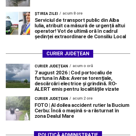
acum 8 ore
ŞTIREA ZILEI
Serviciul de transport public din Alba
Iulia, atribuit ca măsură de urgență altui
operator! Vot de ultimă oră în cadrul
ședinței extraordinare de Consiliu Local
CURIER JUDEȚEAN
acum o oră
CURIER JUDEȚEAN
7 august 2026 | Cod portocaliu de
furtuna în Alba: Averse torențiale,
descărcări electrice și grindină. RO-
ALERT emis pentru localitățile vizate
acum 2 ore
CURIER JUDEȚEAN
FOTO | Al doilea accident rutier la Bucium
Cerbu: Încă o mașină s-a răsturnat în
zona Dealul Mare
POLITICĂ ADMINISTRAȚIE