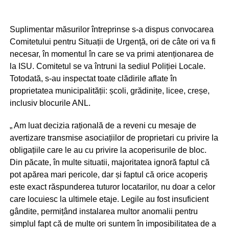
Suplimentar măsurilor întreprinse s-a dispus convocarea
Comitetului pentru Situații de Urgență, ori de câte ori va fi
necesar, în momentul în care se va primi atenționarea de
la ISU. Comitetul se va întruni la sediul Poliției Locale.
Totodată, s-au inspectat toate clădirile aflate în
proprietatea municipalității: școli, grădinițe, licee, creșe,
inclusiv blocurile ANL.
„ Am luat decizia rațională de a reveni cu mesaje de
avertizare transmise asociațiilor de proprietari cu privire la
obligațiile care le au cu privire la acoperisurile de bloc.
Din păcate, în multe situatii, majoritatea ignoră faptul că
pot apărea mari pericole, dar și faptul că orice acoperiș
este exact răspunderea tuturor locatarilor, nu doar a celor
care locuiesc la ultimele etaje. Legile au fost insuficient
gândite, permițând instalarea multor anomalii pentru
simplul fapt că de multe ori suntem în imposibilitatea de a