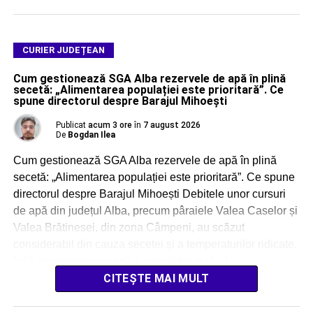
CURIER JUDEȚEAN
Cum gestionează SGA Alba rezervele de apă în plină
secetă: „Alimentarea populației este prioritară”. Ce
spune directorul despre Barajul Mihoești
Publicat
acum 3 ore
în
7 august 2026
De
Bogdan Ilea
Cum gestionează SGA Alba rezervele de apă în plină
secetă: „Alimentarea populației este prioritară”. Ce spune
directorul despre Barajul Mihoești Debitele unor cursuri
de apă din județul Alba, precum pâraiele Valea Caselor și
Valea Brătinesei, din zona Câmpeni, au scăzut
considerabil din cauza secetei și a temperaturilor ridicate,
însă alimentarea cu apă a populației nu […]
CITEȘTE MAI MULT