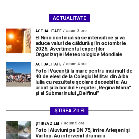
ACTUALITATE
acum 3 ore
ACTUALITATE
El Niño continuă să se intensifice și va
aduce valuri de căldură și în octombrie
2026. Avertimentul experților
Organizației Meteorologice Mondiale
acum 4 ore
ACTUALITATE
Foto | Vacanță la mare pentru mai mult de
40 de elevi de la Colegiul Militar din Alba
Iulia cu rezultate școlare deosebite: Au
urcat și la bordul Fregatei „Regina Maria”
și al Submarinului „Delfinul”
ȘTIREA ZILEI
acum 5 ore
ŞTIREA ZILEI
Foto | Aluviuni pe DN 75, între Arieșeni și
Vârtop: Au intervenit drumarii