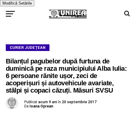
Modifică Setările
CURIER JUDEȚEAN
Bilanțul pagubelor după furtuna de
duminică pe raza municipiului Alba Iulia:
6 persoane rănite ușor, zeci de
acoperișuri și autovehicule avariate,
stâlpi și copaci căzuți. Măsuri SVSU
Publicat
acum 9 ani
în
20 septembrie 2017
De
Ioana Oprean