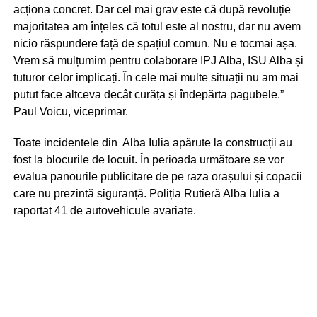
acționa concret. Dar cel mai grav este că după revoluție
majoritatea am înțeles că totul este al nostru, dar nu avem
nicio răspundere față de spațiul comun. Nu e tocmai așa.
Vrem să mulțumim pentru colaborare IPJ Alba, ISU Alba și
tuturor celor implicați. În cele mai multe situații nu am mai
putut face altceva decât curăța și îndepărta pagubele.”
Paul Voicu, viceprimar.
Toate incidentele din Alba Iulia apărute la construcții au
fost la blocurile de locuit. În perioada următoare se vor
evalua panourile publicitare de pe raza orașului și copacii
care nu prezintă siguranță. Poliția Rutieră Alba Iulia a
raportat 41 de autovehicule avariate.