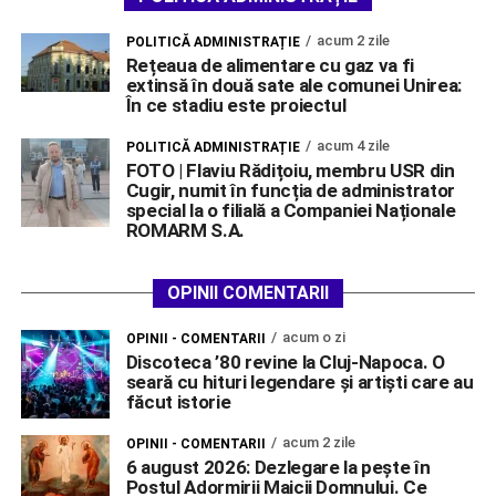
acum 2 zile
POLITICĂ ADMINISTRAȚIE
Rețeaua de alimentare cu gaz va fi
extinsă în două sate ale comunei Unirea:
În ce stadiu este proiectul
acum 4 zile
POLITICĂ ADMINISTRAȚIE
FOTO | Flaviu Rădițoiu, membru USR din
Cugir, numit în funcția de administrator
special la o filială a Companiei Naționale
ROMARM S.A.
OPINII COMENTARII
acum o zi
OPINII - COMENTARII
Discoteca ’80 revine la Cluj-Napoca. O
seară cu hituri legendare și artiști care au
făcut istorie
acum 2 zile
OPINII - COMENTARII
6 august 2026: Dezlegare la pește în
Postul Adormirii Maicii Domnului. Ce