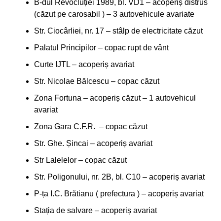
B-dul Revocluției 1989, bl. VD1 – acoperiș distrus
(căzut pe carosabil ) – 3 autovehicule avariate
Str. Ciocârliei, nr. 17 – stâlp de electricitate căzut
Palatul Principilor – copac rupt de vânt
Curte IJTL – acoperiș avariat
Str. Nicolae Bălcescu – copac căzut
Zona Fortuna – acoperiș căzut – 1 autovehicul
avariat
Zona Gara C.F.R. – copac căzut
Str. Ghe. Șincai – acoperiș avariat
Str Lalelelor – copac căzut
Str. Poligonului, nr. 2B, bl. C10 – acoperiș avariat
P-ța I.C. Brătianu ( prefectura ) – acoperiș avariat
Stația de salvare – acoperiș avariat