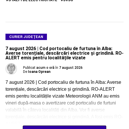
CURIER JUDEȚEAN
7 august 2026 | Cod portocaliu de furtuna în Alba:
Averse torențiale, descărcări electrice și grindină. RO-
ALERT emis pentru localitățile vizate
Publicat
acum o oră
în
7 august 2026
De
Ioana Oprean
7 august 2026 | Cod portocaliu de furtuna în Alba: Averse
torențiale, descărcări electrice și grindină. RO-ALERT
emis pentru localitățile vizate Meteorologii ANM au emis
vineri după-masa o avertizare cod portocaliu de furtuni
valabilă în câteva localități din Alba. Vor fi averse
torențiale, descărcări electrice și grindină. A fost emis RO-
ALERT pentru zone vizate. Codul […]