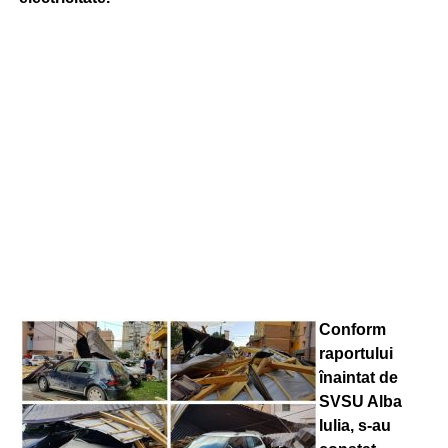
Conform
raportului
înaintat de
SVSU Alba
Iulia, s-au