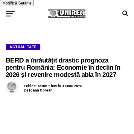
Modifică Setările
ACTUALITATE
BERD a înrăutățit drastic prognoza
pentru România: Economie în declin în
2026 și revenire modestă abia în 2027
Publicat
acum 2 luni
în
3 iunie 2026
De
Ioana Oprean