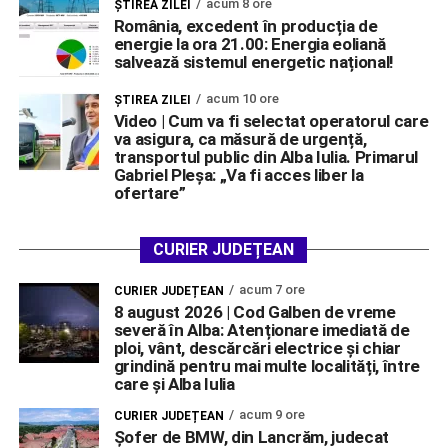
acum 8 ore
ŞTIREA ZILEI
România, excedent în producția de
energie la ora 21.00: Energia eoliană
salvează sistemul energetic național!
acum 10 ore
ŞTIREA ZILEI
Video | Cum va fi selectat operatorul care
va asigura, ca măsură de urgență,
transportul public din Alba Iulia. Primarul
Gabriel Pleșa: „Va fi acces liber la
ofertare”
CURIER JUDEȚEAN
acum 7 ore
CURIER JUDEȚEAN
8 august 2026 | Cod Galben de vreme
severă în Alba: Atenționare imediată de
ploi, vânt, descărcări electrice și chiar
grindină pentru mai multe localități, între
care și Alba Iulia
acum 9 ore
CURIER JUDEȚEAN
Șofer de BMW, din Lancrăm, judecat