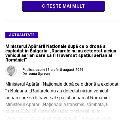
CITEȘTE MAI MULT
ACTUALITATE
Ministerul Apărării Naționale după ce o dronă a
explodat în Bulgaria: „Radarele nu au detectat niciun
vehicul aerian care să fi traversat spațiul aerian al
României”
Publicat
acum 13 ore
în
8 august 2026
De
Ioana Oprean
Ministerul Apărării Naționale după ce o dronă a explodat
în Bulgaria: „Radarele nu au detectat niciun vehicul
aerian care să fi traversat spațiul aerian al României”
Ministerul Apărării Naționale a transmis, sâmbătă, 8
august 2026 că sistemele radar românești nu au
identificat nicio țintă aeriană care să fi traversat spațiul
aerian al României în direcția […]