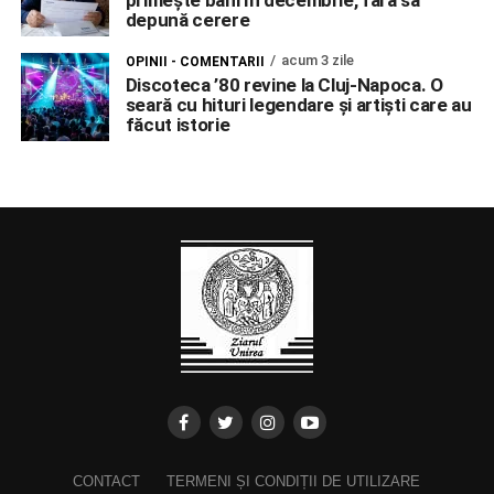
primește bani în decembrie, fără să
depună cerere
acum 3 zile
OPINII - COMENTARII
Discoteca ’80 revine la Cluj-Napoca. O
seară cu hituri legendare și artiști care au
făcut istorie
CONTACT
TERMENI ȘI CONDIȚII DE UTILIZARE