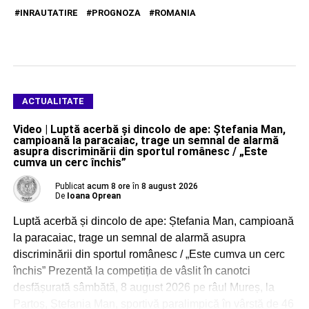
INRAUTATIRE
PROGNOZA
ROMANIA
ACTUALITATE
Video | Luptă acerbă și dincolo de ape: Ștefania Man,
campioană la paracaiac, trage un semnal de alarmă
asupra discriminării din sportul românesc / „Este
cumva un cerc închis”
Publicat
acum 8 ore
în
8 august 2026
De
Ioana Oprean
Luptă acerbă și dincolo de ape: Ștefania Man, campioană
la paracaiac, trage un semnal de alarmă asupra
discriminării din sportul românesc / „Este cumva un cerc
închis” Prezentă la competiția de vâslit în canotci
desfășurată sâmbătă, 8 august 2026 pe râul Mureș, la
Partoș, Ștefania Man, sportivă paralimpică în vârstă de 46