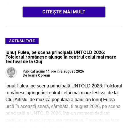
de ani, proaspăt […]
CITEȘTE MAI MULT
ACTUALITATE
Ionuț Fulea, pe scena principală UNTOLD 2026:
Folclorul românesc ajunge în centrul celui mai mare
festival de la Cluj
Publicat
acum 11 ore
în
8 august 2026
De
Ioana Oprean
Ionuț Fulea, pe scena principală UNTOLD 2026: Folclorul
românesc ajunge în centrul celui mai mare festival de la
Cluj Artistul de muzică populară albaiulian Ionuț Fulea
urcă în această seară, sâmbătă, 8 august 2026, pe scena
principală a UNTOLD 2026, într-un moment dedicat
tradițiilor și muzicii populare românești. Prezența sa face
parte dintr-un spectacol amplu […]