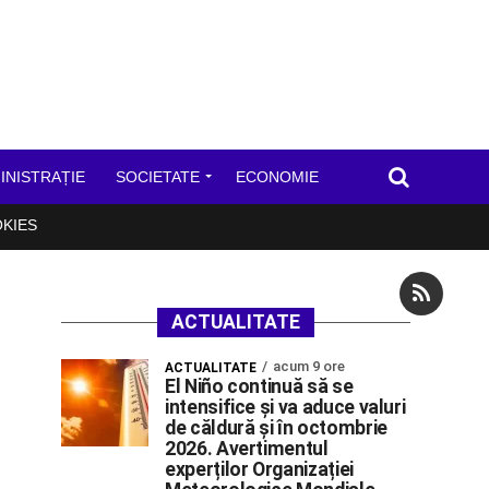
INISTRAȚIE
SOCIETATE
ECONOMIE
OKIES
ACTUALITATE
acum 9 ore
ACTUALITATE
El Niño continuă să se
intensifice și va aduce valuri
de căldură și în octombrie
2026. Avertimentul
experților Organizației