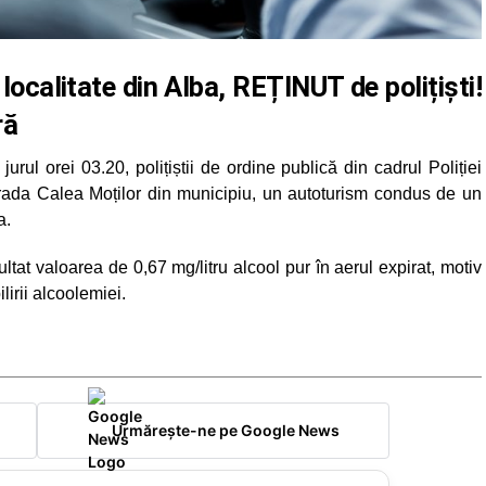
 localitate din Alba, REȚINUT de polițiști!
ră
rul orei 03.20, polițiștii de ordine publică din cadrul Poliției
 strada Calea Moților din municipiu, un autoturism condus de un
a.
zultat valoarea de 0,67 mg/litru alcool pur în aerul expirat, motiv
lirii alcoolemiei.
Urmărește-ne pe Google News