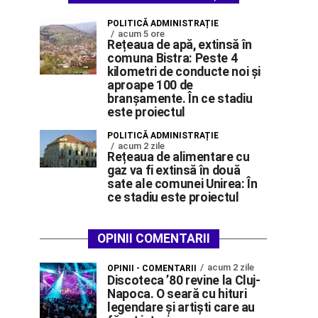
POLITICĂ ADMINISTRAȚIE
acum 5 ore
Rețeaua de apă, extinsă în
comuna Bistra: Peste 4
kilometri de conducte noi și
aproape 100 de
branșamente. În ce stadiu
este proiectul
POLITICĂ ADMINISTRAȚIE
acum 2 zile
Rețeaua de alimentare cu
gaz va fi extinsă în două
sate ale comunei Unirea: În
ce stadiu este proiectul
OPINII COMENTARII
acum 2 zile
OPINII - COMENTARII
Discoteca ’80 revine la Cluj-
Napoca. O seară cu hituri
legendare și artiști care au