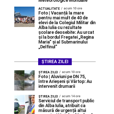
Meteorologice Mondiale
acum 10 ore
ACTUALITATE
Foto | Vacanță la mare
pentru mai mult de 40 de
elevi de la Colegiul Militar din
Alba Iulia cu rezultate
școlare deosebite: Au urcat
și la bordul Fregatei „Regina
Maria” și al Submarinului
„Delfinul”
ȘTIREA ZILEI
acum 10 ore
ŞTIREA ZILEI
Foto | Aluviuni pe DN 75,
între Arieșeni și Vârtop: Au
intervenit drumarii
acum 14 ore
ŞTIREA ZILEI
Serviciul de transport public
din Alba Iulia, atribuit ca
măsură de urgență altui