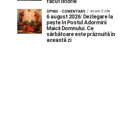
făcut istorie
acum 2 zile
OPINII - COMENTARII
6 august 2026: Dezlegare la
pește în Postul Adormirii
Maicii Domnului. Ce
sărbătoare este prăznuită în
această zi