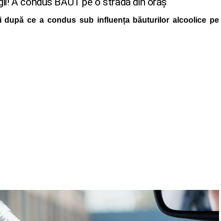
egii! A condus BĂUT pe o stradă din oraș
ti după ce a condus sub influența băuturilor alcoolice pe