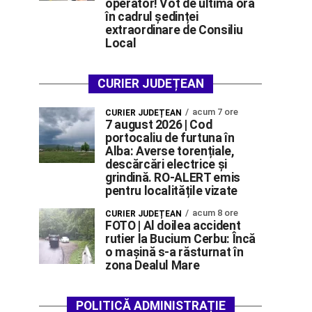
operator! Vot de ultimă oră
în cadrul ședinței
extraordinare de Consiliu
Local
CURIER JUDEȚEAN
acum 7 ore
CURIER JUDEȚEAN
7 august 2026 | Cod
portocaliu de furtuna în
Alba: Averse torențiale,
descărcări electrice și
grindină. RO-ALERT emis
pentru localitățile vizate
acum 8 ore
CURIER JUDEȚEAN
FOTO | Al doilea accident
rutier la Bucium Cerbu: Încă
o mașină s-a răsturnat în
zona Dealul Mare
POLITICĂ ADMINISTRAȚIE