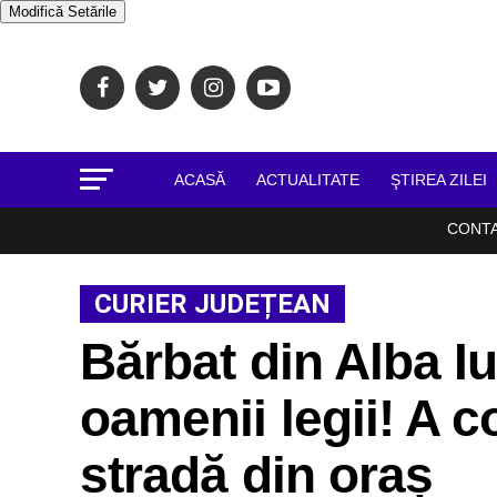
Modifică Setările
ACASĂ
ACTUALITATE
ŞTIREA ZILEI
CONT
CURIER JUDEȚEAN
Bărbat din Alba Iu
oamenii legii! A
stradă din oraș