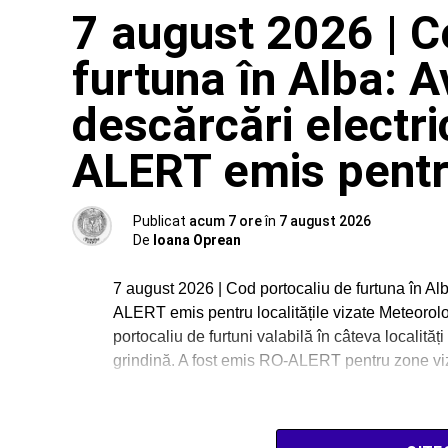
7 august 2026 | C
furtuna în Alba: A
descărcări electri
ALERT emis pentru 
Publicat
acum 7 ore
în
7 august 2026
De
Ioana Oprean
7 august 2026 | Cod portocaliu de furtuna în Alb
ALERT emis pentru localitățile vizate Meteorol
portocaliu de furtuni valabilă în câteva localități
grindină. A fost emis RO-ALERT pentru zone vi