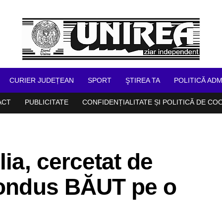
CURIER JUDEȚEAN
SPORT
ŞTIREA TA
POLITICĂ ADM
ACT
PUBLICITATE
CONFIDENȚIALITATE ȘI POLITICĂ DE CO
lia, cercetat de
 condus BĂUT pe o