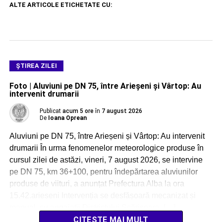
ALTE ARTICOLE ETICHETATE CU:
ŞTIREA ZILEI
Foto | Aluviuni pe DN 75, între Arieșeni și Vârtop: Au
intervenit drumarii
Publicat
acum 5 ore
în
7 august 2026
De
Ioana Oprean
Aluviuni pe DN 75, între Arieșeni și Vârtop: Au intervenit
drumarii În urma fenomenelor meteorologice produse în
cursul zilei de astăzi, vineri, 7 august 2026, se intervine
pe DN 75, km 36+100, pentru îndepărtarea aluviunilor
produse de viituri, a anunțat Prefectura Alba la ora
15.42.arieseni Intervenția se desfășoară mecanizat și
manual, cu angajații Districtului Scărișoara, […]
CITEȘTE MAI MULT