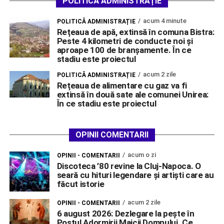
POLITICĂ ADMINISTRAȚIE
acum 4 minute
POLITICĂ ADMINISTRAȚIE
Rețeaua de apă, extinsă în comuna Bistra:
Peste 4 kilometri de conducte noi și
aproape 100 de branșamente. În ce
stadiu este proiectul
acum 2 zile
POLITICĂ ADMINISTRAȚIE
Rețeaua de alimentare cu gaz va fi
extinsă în două sate ale comunei Unirea:
În ce stadiu este proiectul
OPINII COMENTARII
acum o zi
OPINII - COMENTARII
Discoteca ’80 revine la Cluj-Napoca. O
seară cu hituri legendare și artiști care au
făcut istorie
acum 2 zile
OPINII - COMENTARII
6 august 2026: Dezlegare la pește în
Postul Adormirii Maicii Domnului. Ce