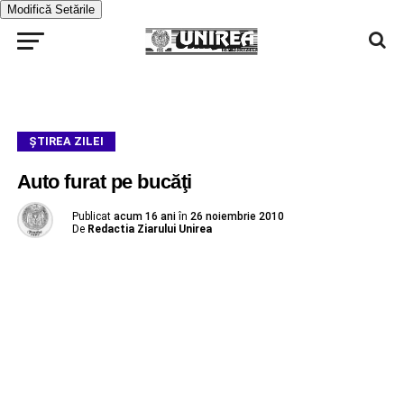
Modifică Setările
ŞTIREA ZILEI
Auto furat pe bucăţi
Publicat
acum 16 ani
în
26 noiembrie 2010
De
Redactia Ziarului Unirea