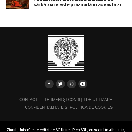
sărbătoare este prăznuită în această zi
CONTACT
TERMENI ȘI CONDIȚII DE UTILIZARE
CONFIDENȚIALITATE ȘI POLITICĂ DE COOKIES
Ziarul „Unirea” este editat de SC Unirea Pres SRL, cu sediul în Alba Iulia,