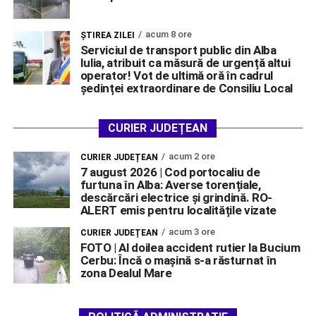
acum 8 ore
ŞTIREA ZILEI
Serviciul de transport public din Alba
Iulia, atribuit ca măsură de urgență altui
operator! Vot de ultimă oră în cadrul
ședinței extraordinare de Consiliu Local
CURIER JUDEȚEAN
acum 2 ore
CURIER JUDEȚEAN
7 august 2026 | Cod portocaliu de
furtuna în Alba: Averse torențiale,
descărcări electrice și grindină. RO-
ALERT emis pentru localitățile vizate
acum 3 ore
CURIER JUDEȚEAN
FOTO | Al doilea accident rutier la Bucium
Cerbu: Încă o mașină s-a răsturnat în
zona Dealul Mare