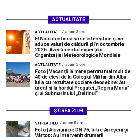
ACTUALITATE
acum 3 ore
ACTUALITATE
El Niño continuă să se intensifice și va
aduce valuri de căldură și în octombrie
2026. Avertimentul experților
Organizației Meteorologice Mondiale
acum 5 ore
ACTUALITATE
Foto | Vacanță la mare pentru mai mult de
40 de elevi de la Colegiul Militar din Alba
Iulia cu rezultate școlare deosebite: Au
urcat și la bordul Fregatei „Regina Maria”
și al Submarinului „Delfinul”
ȘTIREA ZILEI
acum 5 ore
ŞTIREA ZILEI
Foto | Aluviuni pe DN 75, între Arieșeni și
Vârtop: Au intervenit drumarii