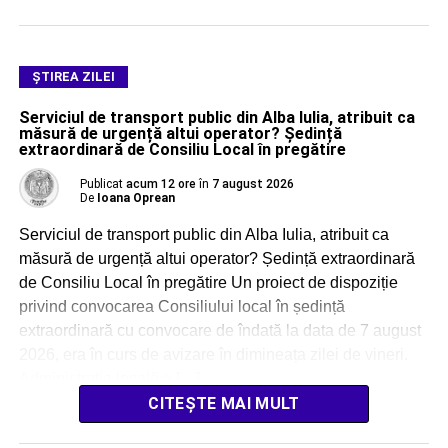
ŞTIREA ZILEI
Serviciul de transport public din Alba Iulia, atribuit ca
măsură de urgență altui operator? Ședință
extraordinară de Consiliu Local în pregătire
Publicat
acum 12 ore
în
7 august 2026
De
Ioana Oprean
Serviciul de transport public din Alba Iulia, atribuit ca
măsură de urgență altui operator? Ședință extraordinară
de Consiliu Local în pregătire Un proiect de dispoziție
privind convocarea Consiliului local în ședință
extraordinară cu convocare de îndată la data de 7 august
2026, era în curs de avizare în dimineața zilei de vineri.
Administrația locală a […]
CITEȘTE MAI MULT