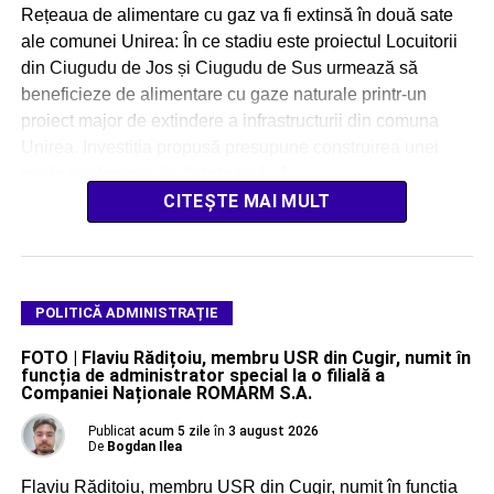
Rețeaua de alimentare cu gaz va fi extinsă în două sate
ale comunei Unirea: În ce stadiu este proiectul Locuitorii
din Ciugudu de Jos și Ciugudu de Sus urmează să
beneficieze de alimentare cu gaze naturale printr-un
proiect major de extindere a infrastructurii din comuna
Unirea. Investiția propusă presupune construirea unei
rețele inteligente de distribuție […]
CITEȘTE MAI MULT
POLITICĂ ADMINISTRAȚIE
FOTO | Flaviu Rădițoiu, membru USR din Cugir, numit în
funcția de administrator special la o filială a
Companiei Naționale ROMARM S.A.
Publicat
acum 5 zile
în
3 august 2026
De
Bogdan Ilea
Flaviu Rădițoiu, membru USR din Cugir, numit în funcția