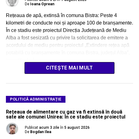
De
Ioana Oprean
Rețeaua de apă, extinsă în comuna Bistra: Peste 4
kilometri de conducte noi și aproape 100 de branșamente.
În ce stadiu este proiectul Direcția Județeană de Mediu
Alba a fost sesizată cu privire la solicitarea de emitere a
acordului de mediu pentru proiectul „Extindere rețea apă
potabilă cu branșamente în comuna Bistra, județul Alba”,
investiție […]
CITEȘTE MAI MULT
POLITICĂ ADMINISTRAȚIE
Rețeaua de alimentare cu gaz va fi extinsă în două
sate ale comunei Unirea: În ce stadiu este proiectul
Publicat
acum 3 zile
în
5 august 2026
De
Bogdan Ilea