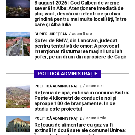
8 august 2026 | Cod Galben de vreme
severă în Alba: Atenționare imediată de
ploi, vânt, descărcări electrice și chiar
grindină pentru mai multe localități, între
care și Alba Iulia
acum 5 ore
CURIER JUDEȚEAN
Șofer de BMW, din Lancrăm, judecat
pentru tentativă de omor: A provocat
intenționat răsturnarea mașinii unui alt
șofer, pe un drum din apropiere de Cugir
POLITICĂ ADMINISTRAȚIE
acum o zi
POLITICĂ ADMINISTRAȚIE
Rețeaua de apă, extinsă în comuna Bistra:
Peste 4 kilometri de conducte noi și
aproape 100 de branșamente. În ce
stadiu este proiectul
acum 3 zile
POLITICĂ ADMINISTRAȚIE
Rețeaua de alimentare cu gaz va fi
extinsă în două sate ale comunei Unirea: