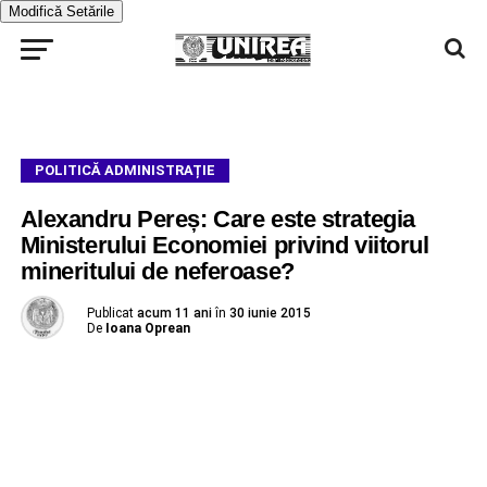
Modifică Setările
POLITICĂ ADMINISTRAȚIE
Alexandru Pereș: Care este strategia
Ministerului Economiei privind viitorul
mineritului de neferoase?
Publicat
acum 11 ani
în
30 iunie 2015
De
Ioana Oprean