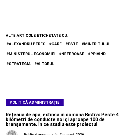
ALTE ARTICOLE ETICHETATE CU:
ALEXANDRU PERES
CARE
ESTE
MINERITULUI
MINISTERUL ECONOMIEI
NEFEROASE
PRIVIND
STRATEGIA
VIITORUL
POLITICĂ ADMINISTRAȚIE
Rețeaua de apă, extinsă în comuna Bistra: Peste 4
kilometri de conducte noi și aproape 100 de
branșamente. În ce stadiu este proiectul
Publicat
acum o zi
în
7 august 2026