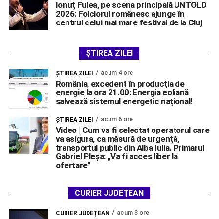
Ionuț Fulea, pe scena principală UNTOLD
2026: Folclorul românesc ajunge în
centrul celui mai mare festival de la Cluj
ȘTIREA ZILEI
acum 4 ore
ŞTIREA ZILEI
România, excedent în producția de
energie la ora 21.00: Energia eoliană
salvează sistemul energetic național!
acum 6 ore
ŞTIREA ZILEI
Video | Cum va fi selectat operatorul care
va asigura, ca măsură de urgență,
transportul public din Alba Iulia. Primarul
Gabriel Pleșa: „Va fi acces liber la
ofertare”
CURIER JUDEȚEAN
acum 3 ore
CURIER JUDEȚEAN