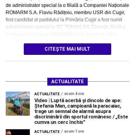
de administrator special la o filială a Companiei Naționale
ROMARM S.A. Flaviu Rădițoiu, membru USR din Cugir,
fost candidat al partidului la Primăria Cugir a fost numit
administrator special la SC TOHAN SA Zărnești, filială a
Companiei Naționale ROMARM S.A. Numirea a fost
făcută prin ordin […]
CITEȘTE MAI MULT
ACTUALITATE
acum 4 ore
ACTUALITATE
Video | Luptă acerbă și dincolo de ape:
Ștefania Man, campioană la paracaiac,
trage un semnal de alarmă asupra
discriminării din sportul românesc / „Este
cumva un cerc închis”
acum 7 ore
ACTUALITATE