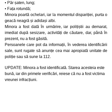
• Păr șaten, lung;
• Fața rotundă;
Minora poartă ochelari, iar la momentul dispariției, purta o
geacă neagră și adidași albi.
Minora a fost dată în urmărire, iar polițiștii au demarat,
imediat după sesizare, activități de căutare, dar, până în
prezent, nu a fost găsită.
Persoanele care pot da informații, în vederea identificării
sale, sunt rugate să anunțe cea mai apropiată unitate de
poliție sau să sune la 112.
UPDATE: Minora a fost identificată. Starea acesteia este
bună, iar din primele verificări, reiese că nu a fost victima
vreunei infracțiuni.