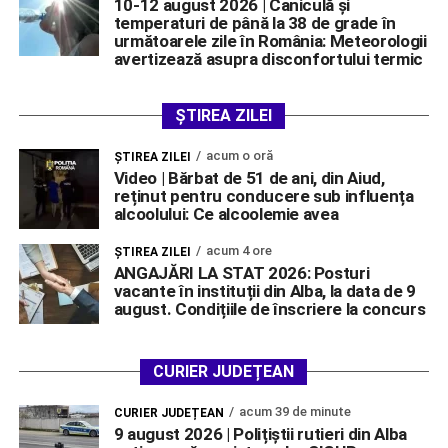
10-12 august 2026 | Caniculă și
temperaturi de până la 38 de grade în
următoarele zile în România: Meteorologii
avertizează asupra disconfortului termic
ȘTIREA ZILEI
acum o oră
ŞTIREA ZILEI
Video | Bărbat de 51 de ani, din Aiud,
reținut pentru conducere sub influența
alcoolului: Ce alcoolemie avea
acum 4 ore
ŞTIREA ZILEI
ANGAJĂRI LA STAT 2026: Posturi
vacante în instituții din Alba, la data de 9
august. Condițiile de înscriere la concurs
CURIER JUDEȚEAN
acum 39 de minute
CURIER JUDEȚEAN
9 august 2026 | Polițiștii rutieri din Alba