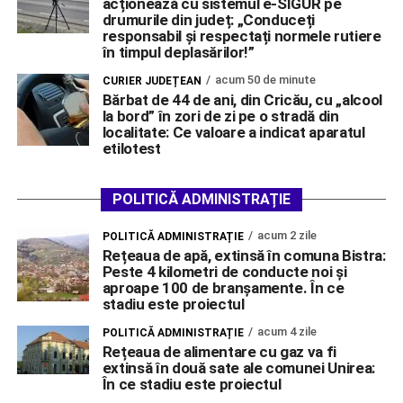
acționează cu sistemul e-SIGUR pe
drumurile din județ: „Conduceți
responsabil și respectați normele rutiere
în timpul deplasărilor!”
acum 50 de minute
CURIER JUDEȚEAN
Bărbat de 44 de ani, din Cricău, cu „alcool
la bord” în zori de zi pe o stradă din
localitate: Ce valoare a indicat aparatul
etilotest
POLITICĂ ADMINISTRAȚIE
acum 2 zile
POLITICĂ ADMINISTRAȚIE
Rețeaua de apă, extinsă în comuna Bistra:
Peste 4 kilometri de conducte noi și
aproape 100 de branșamente. În ce
stadiu este proiectul
acum 4 zile
POLITICĂ ADMINISTRAȚIE
Rețeaua de alimentare cu gaz va fi
extinsă în două sate ale comunei Unirea:
În ce stadiu este proiectul