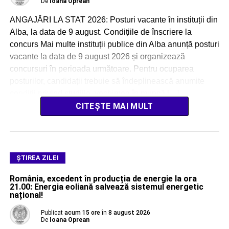
De
Ioana Oprean
ANGAJĂRI LA STAT 2026: Posturi vacante în instituții din
Alba, la data de 9 august. Condițiile de înscriere la
concurs Mai multe instituții publice din Alba anunță posturi
vacante la data de 9 august 2026 și organizează
concursuri în perioada următoare. Pentru ocuparea
posturilor, candidații trebuie să îndeplinească anumite
condiții privind studiile, vechimea în muncă […]
CITEȘTE MAI MULT
ŞTIREA ZILEI
România, excedent în producția de energie la ora
21.00: Energia eoliană salvează sistemul energetic
național!
Publicat
acum 15 ore
în
8 august 2026
De
Ioana Oprean