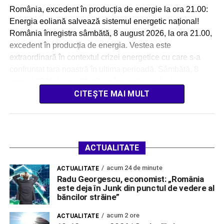
România, excedent în producția de energie la ora 21.00:
Energia eoliană salvează sistemul energetic național!
România înregistra sâmbătă, 8 august 2026, la ora 21.00,
excedent în producția de energia. Vestea este
extraordinară în contextul crizei energetice cu care s-a
confruntat țara noastră în ultima perioadă. Sâmbătă, 8
august 2026, la ora 21.o0, se înregistra un […]
CITEȘTE MAI MULT
ACTUALITATE
acum 24 de minute
ACTUALITATE
Radu Georgescu, economist: „România
este deja în Junk din punctul de vedere al
băncilor străine”
acum 2 ore
ACTUALITATE