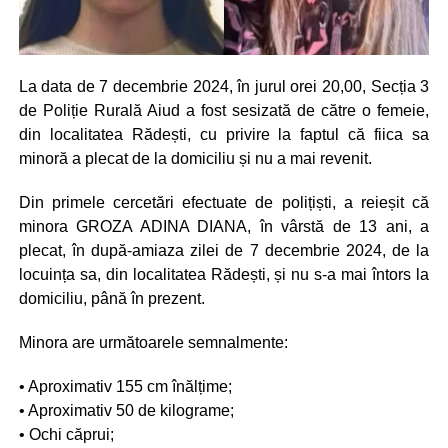
La data de 7 decembrie 2024, în jurul orei 20,00, Secția 3
de Poliție Rurală Aiud a fost sesizată de către o femeie,
din localitatea Rădești, cu privire la faptul că fiica sa
minoră a plecat de la domiciliu și nu a mai revenit.
Din primele cercetări efectuate de polițiști, a reieșit că
minora GROZA ADINA DIANA, în vârstă de 13 ani, a
plecat, în după-amiaza zilei de 7 decembrie 2024, de la
locuința sa, din localitatea Rădești, și nu s-a mai întors la
domiciliu, până în prezent.
Minora are următoarele semnalmente:
• Aproximativ 155 cm înălțime;
• Aproximativ 50 de kilograme;
• Ochi căprui;