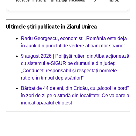
YouTube
Instagram
WhatsApp
Facebook
X
TikTok
Ultimele știri publicate în Ziarul Unirea
Radu Georgescu, economist: „România este deja
în Junk din punctul de vedere al băncilor străine”
9 august 2026 | Polițiștii rutieri din Alba acționează
cu sistemul e-SIGUR pe drumurile din județ:
„Conduceți responsabil și respectați normele
rutiere în timpul deplasărilor!”
Bărbat de 44 de ani, din Cricău, cu „alcool la bord”
în zori de zi pe o stradă din localitate: Ce valoare a
indicat aparatul etilotest