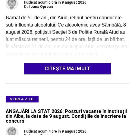
Publicat
acum o oră
în
9 august 2026
De
Ioana Oprean
Bărbat de 51 de ani, din Aiud, reținut pentru conducere
sub influența alcoolului: Ce alcoolemie avea Sâmbătă, 8
august 2026, polițiștii Secției 3 de Poliție Rurală Aiud au
luat măsura reținerii, pentru 24 de ore, față de un bărbat,
în vârstă de 51 de ani, din municipiul Aiud, cercetat pentru
săvârșirea infracțiunii de conducerea unui […]
CITEȘTE MAI MULT
ŞTIREA ZILEI
ANGAJĂRI LA STAT 2026: Posturi vacante în instituții
din Alba, la data de 9 august. Condițiile de înscriere la
concurs
Publicat
acum 4 ore
în
9 august 2026