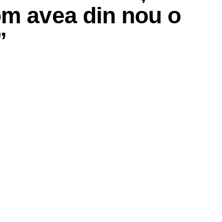
om avea din nou o
”