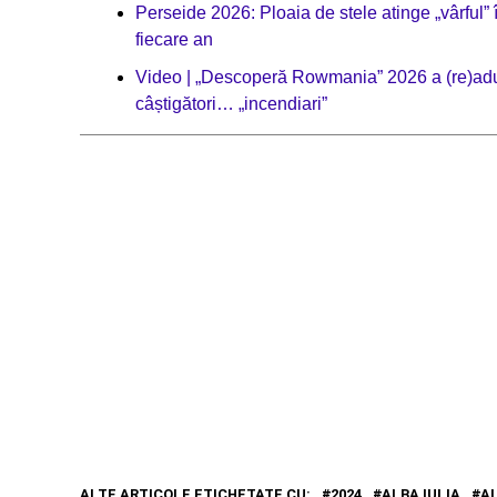
Perseide 2026: Ploaia de stele atinge „vârful”
fiecare an
Video | „Descoperă Rowmania” 2026 a (re)adus a
câștigători… „incendiari”
ALTE ARTICOLE ETICHETATE CU:
2024
ALBA IULIA
A