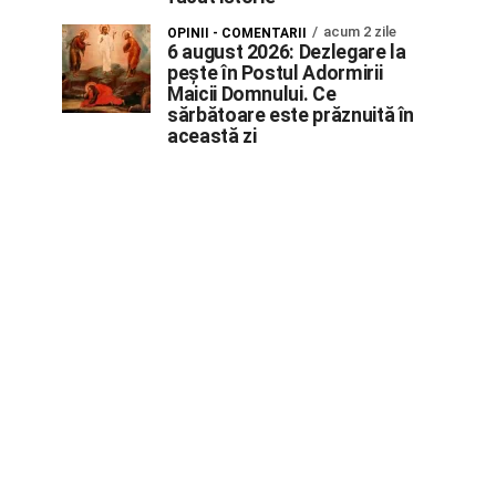
acum 2 zile
OPINII - COMENTARII
6 august 2026: Dezlegare la
pește în Postul Adormirii
Maicii Domnului. Ce
sărbătoare este prăznuită în
această zi