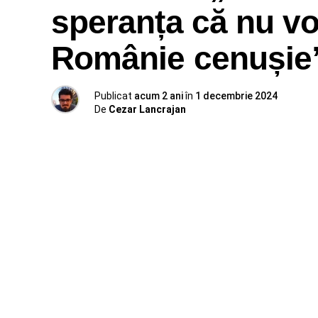
speranța că nu v
Românie cenușie
Publicat
acum 2 ani
în
1 decembrie 2024
De
Cezar Lancrajan