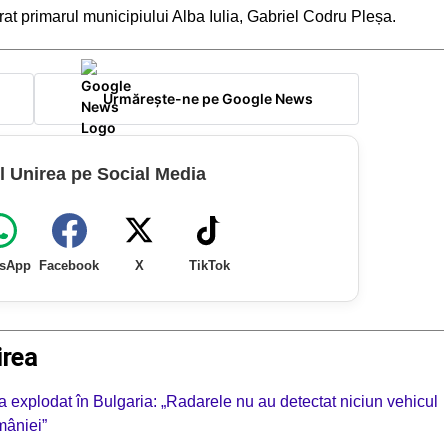
arat primarul municipiului Alba Iulia, Gabriel Codru Pleșa.
Urmărește-ne pe Google News
l Unirea pe Social Media
sApp
Facebook
X
TikTok
irea
a explodat în Bulgaria: „Radarele nu au detectat niciun vehicul
mâniei”