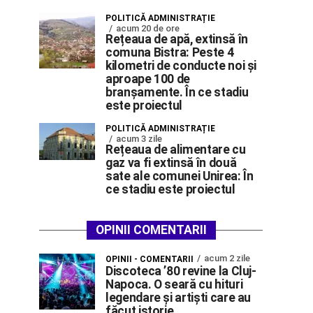
POLITICĂ ADMINISTRAȚIE
acum 20 de ore
Rețeaua de apă, extinsă în
comuna Bistra: Peste 4
kilometri de conducte noi și
aproape 100 de
branșamente. În ce stadiu
este proiectul
POLITICĂ ADMINISTRAȚIE
acum 3 zile
Rețeaua de alimentare cu
gaz va fi extinsă în două
sate ale comunei Unirea: În
ce stadiu este proiectul
OPINII COMENTARII
acum 2 zile
OPINII - COMENTARII
Discoteca ’80 revine la Cluj-
Napoca. O seară cu hituri
legendare și artiști care au
făcut istorie