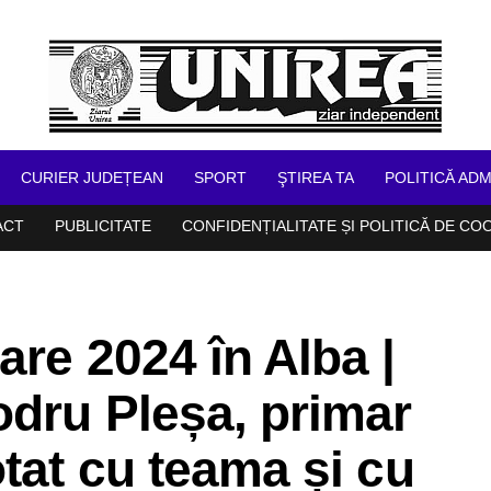
CURIER JUDEȚEAN
SPORT
ŞTIREA TA
POLITICĂ ADM
ACT
PUBLICITATE
CONFIDENȚIALITATE ȘI POLITICĂ DE CO
are 2024 în Alba |
dru Pleșa, primar
otat cu teama și cu