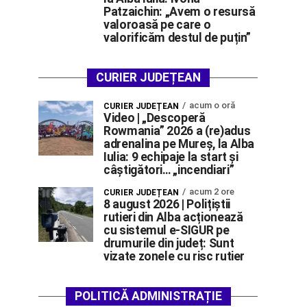
Patzaichin: „Avem o resursă
valoroasă pe care o
valorificăm destul de puțin”
CURIER JUDEȚEAN
acum o oră
CURIER JUDEȚEAN
Video | „Descoperă
Rowmania” 2026 a (re)adus
adrenalina pe Mureș, la Alba
Iulia: 9 echipaje la start și
câștigători… „incendiari”
acum 2 ore
CURIER JUDEȚEAN
8 august 2026 | Polițiștii
rutieri din Alba acționează
cu sistemul e-SIGUR pe
drumurile din județ: Sunt
vizate zonele cu risc rutier
POLITICĂ ADMINISTRAȚIE