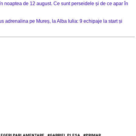
 în noaptea de 12 august. Ce sunt perseidele și de ce apar în
drenalina pe Mureș, la Alba Iulia: 9 echipaje la start și
LEGERI PARLAMENTARE
GABRIEL PLEŞA
PRIMAR