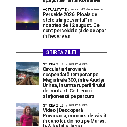
spațiul aerian al României”
acum 42 de minute
ACTUALITATE
Perseide 2026: Ploaia de
stele atinge „vârful” în
noaptea de 12 august. Ce
sunt perseidele și de ce apar
în fiecare an
ȘTIREA ZILEI
acum 4 ore
ŞTIREA ZILEI
Circulație feroviară
suspendată temporar pe
Magistrala 300, între Aiud și
Unirea, în urma ruperii firului
de contact: Ce trenuri
staționează pe parcurs
acum 5 ore
ŞTIREA ZILEI
Video | Descoperă
Rowmania, concurs de vâslit
în canotci, din nou pe Mureș,
la Alba Iulia. Ivona