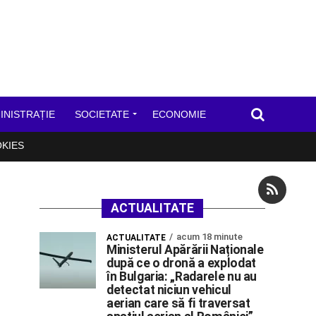
INISTRAȚIE
SOCIETATE
ECONOMIE
OKIES
ACTUALITATE
acum 18 minute
ACTUALITATE
Ministerul Apărării Naționale
după ce o dronă a explodat
în Bulgaria: „Radarele nu au
detectat niciun vehicul
aerian care să fi traversat